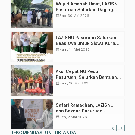
Wujud Amanah Umat, LAZISNU
Pasuruan Salurkan Daging
Qurban untuk 206 Penerima
calendar_month
Sab, 30 Mei 2026
Manfaat
LAZISNU Pasuruan Salurkan
Beasiswa untuk Siswa Kurang
Mampu
calendar_month
Kam, 14 Mei 2026
Aksi Cepat NU Peduli
Pasuruan, Salurkan Bantuan
untuk Korban Banjir Rejoso
calendar_month
Kam, 26 Mar 2026
Safari Ramadhan, LAZISNU
dan Baznas Pasuruan
Distribusikan 3.500 Paket
calendar_month
Sen, 2 Mar 2026
Sembako
REKOMENDASI UNTUK ANDA