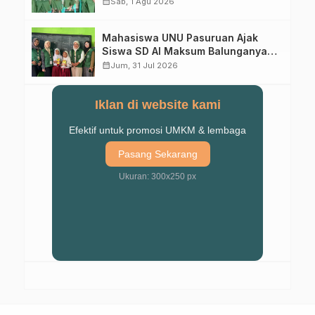
calendar_month
Sab, 1 Agu 2026
Mahasiswa UNU Pasuruan Ajak
Siswa SD Al Maksum Balunganyar
Kuasai Penjumlahan Bersusun
calendar_month
Jum, 31 Jul 2026
Iklan di website kami
Efektif untuk promosi UMKM & lembaga
Pasang Sekarang
Ukuran: 300x250 px