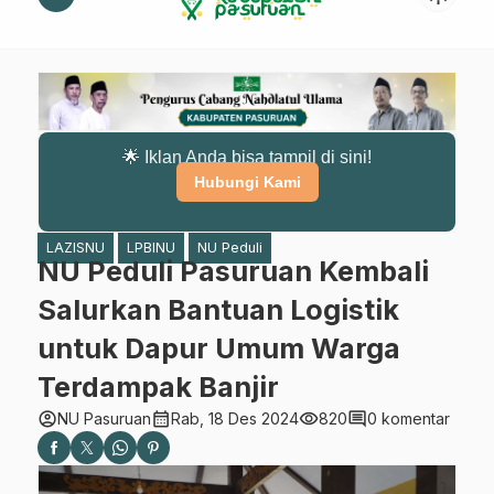
🌟 Iklan Anda bisa tampil di sini!
Hubungi Kami
LAZISNU
LPBINU
NU Peduli
NU Peduli Pasuruan Kembali
Salurkan Bantuan Logistik
untuk Dapur Umum Warga
Terdampak Banjir
account_circle
calendar_month
visibility
comment
NU Pasuruan
Rab, 18 Des 2024
820
0 komentar