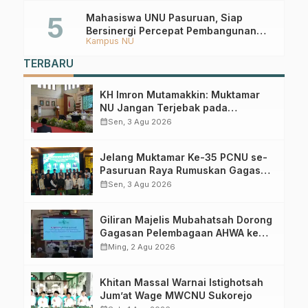
Mahasiswa UNU Pasuruan, Siap
Bersinergi Percepat Pembangunan
Kampus NU
Desa Toyaning
TERBARU
KH Imron Mutamakkin: Muktamar
NU Jangan Terjebak pada
Perebutan Kursi Ketua Umum
calendar_month
Sen, 3 Agu 2026
Jelang Muktamar Ke-35 PCNU se-
Pasuruan Raya Rumuskan Gagasan
Transformasi Gerakan NU Menuju
calendar_month
Sen, 3 Agu 2026
Abad Kedua
Giliran Majelis Mubahatsah Dorong
Gagasan Pelembagaan AHWA ke
Forum Muktamar Mendatang
calendar_month
Ming, 2 Agu 2026
Khitan Massal Warnai Istighotsah
Jum’at Wage MWCNU Sukorejo