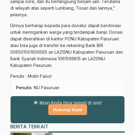
sampai sore, dan itu berlangsung berjam-jam. Terutama
di wilayah atas seperti Lumbang, Tosari dan lainnya,”
Gabung Channel WhatsApp NU
jelasnya.
Pasuruan
Dirinya berharap kepada para donatur dapat berdonasi
untuk meringankan warga yang terdampak banjir. Donasi
Dapatkan info kegiatan, kajian, dan berita terbaru langsung dari
dapat diserahkan di kantor PCNU Kabupaten Pasuruan
sumber resmi NU Pasuruan.
atau bisa juga di transfer ke rekening Bank BRI
Join Sekarang
006501001656565 an LAZISNU Kabupaten Pasuruan dan
Bank Syariah Indonesia 1061599815 an LAZISNU
Kabupaten Pasuruan.
Penulis : Mokh Faisol
Penulis
: NU Pasuruan
🌟 Iklan Anda bisa tampil di sini!
Hubungi Kami
BERITA TERKAIT