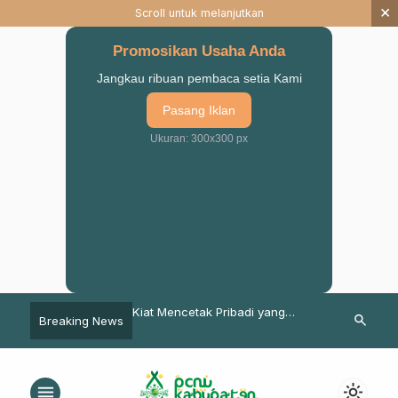
×
Scroll untuk melanjutkan
Promosikan Usaha Anda
Jangkau ribuan pembaca setia Kami
Pasang Iklan
Ukuran: 300x300 px
’aruf Pengurus Baru,
Kiat Mencetak Pribadi yang
Tata Pengelo
search
Breaking News
l Berharap IPNU
Unggul di Bulan Ramadhan
Organisasi, 
n Kualitas Kader
Workshop d
menu
light_mode