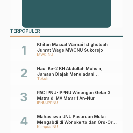
TERPOPULER
Khitan Massal Warnai Istighotsah
Jum’at Wage MWCNU Sukorejo
MWC NU
Haul Ke-2 KH Abdullah Muhsin,
Jamaah Diajak Meneladani
Tokoh
Keistiqamahan
PAC IPNU-IPPNU Winongan Gelar 3
Matra di MA Ma’arif An-Nur
IPNU
IPPNU
Mahasiswa UNU Pasuruan Mulai
Mengabdi di Wonokerto dan Oro-Oro
Kampus NU
Ombo Wetan Berikut Programnya