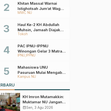
Ketentuannya?
Khitan Massal Warnai
Istighotsah Jum’at Wage
MWC NU
MWCNU Sukorejo
Haul Ke-2 KH Abdullah
Muhsin, Jamaah Diajak
Tokoh
Meneladani
Keistiqamahan
PAC IPNU-IPPNU
Winongan Gelar 3 Matra
IPNU
IPPNU
di MA Ma’arif An-Nur
Mahasiswa UNU
Pasuruan Mulai Mengabdi
Kampus NU
di Wonokerto dan Oro-
Oro Ombo Wetan Berikut
ERBARU
Programnya
KH Imron Mutamakkin:
Muktamar NU Jangan
Terjebak pada
calendar_month
Sen, 3 Agu 2026