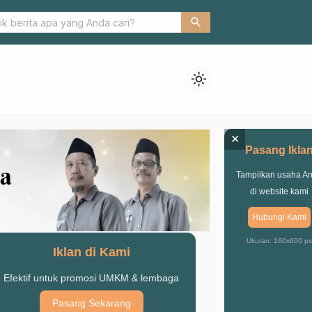
Sukses, Forum Darusan PMII Pasuruan Teguhkan Sinergi dengan
search
light_mode
×
Pasang Ikla
Tampilkan usaha A
di website kami
Hubungi Kami
Ukuran: 160x600 px
Iklan di Kami
Efektif untuk promosi UMKM & lembaga
Pasang Sekarang