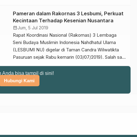
“Dengan syair yang dibacakan nabi timbullah rasa
semangat dan bangkit untuk mempertahankan kota
Pameran dalam Rakornas 3 Lesbumi, Perkuat
madinah dari serangan musuh,” ujarnya saat
Kecintaan Terhadap Kesenian Nusantara
memberikan sambutan dalam penutupan Rakornas 3
calendar_month
Jum, 5 Jul 2019
LESBUMI PBNU yang digelar […]
Rapat Koordinasi Nasional (Rakornas) 3 Lembaga
Seni Budaya Muslimin Indonesia Nahdhatul Ulama
(LESBUMI NU) digelar di Taman Candra Wilwatikta
Pasuruan sejak Rabu kemarin (03/07/2019). Salah satu
rangkaian kegiatannya adalah Pameran Gelar Budaya
Nusantara. Seperti keris, topeng, dan lukisan.
n Anda bisa tampil di sini!
Awaluddin GD Mualif, ketua Lesbumi PWNU Daerah
Hubungi Kami
Istimewa Yogjakarta, berharap pameran seniman dan
budayawan muslim Indonesia tersebut, […]