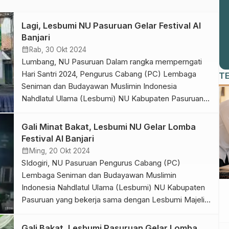
Lagi, Lesbumi NU Pasuruan Gelar Festival Al
Banjari
calendar_month
Rab, 30 Okt 2024
Lumbang, NU Pasuruan Dalam rangka memperngati
Hari Santri 2024, Pengurus Cabang (PC) Lembaga
T
Seniman dan Budayawan Muslimin Indonesia
Nahdlatul Ulama (Lesbumi) NU Kabupaten Pasuruan
yang bekerja sama dengan Lesbumi Majelis Wakil
Cabang Nahdlatul Ulama (MWCNU) Lumbang
Gali Minat Bakat, Lesbumi NU Gelar Lomba
menggelar Festival Al-Banjari di Desa Cukurguling,
Festival Al Banjari
Kecamatan Lumbang, Senin (28/10/2024). Ketua PC
calendar_month
Ming, 20 Okt 2024
Lesbumi NU Kabupaten Pasuruan KH Yazid Tamim
SIdogiri, NU Pasuruan Pengurus Cabang (PC)
[…]
Lembaga Seniman dan Budayawan Muslimin
Indonesia Nahdlatul Ulama (Lesbumi) NU Kabupaten
Pasuruan yang bekerja sama dengan Lesbumi Majelis
Wakil Cabang Nahdlatul Ulama (MWCNU) Sidogiri
menggelar Festival Al-Banjari di lapangan sidogiri,
Gali Bakat, Lesbumi Pasuruan Gelar Lomba