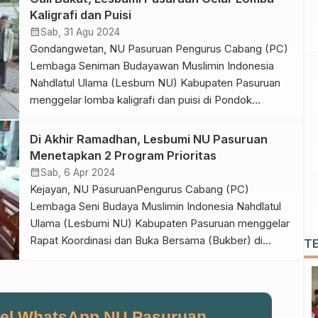
Rabu (16/10/2024). Ketua PC Lesbumi NU Kabupaten
Kaligrafi dan Puisi
Pasuruan KH Yazid tamim mengatakan, tujuan
calendar_month
Sab, 31 Agu 2024
kegiatan lomba adalah untuk menggali bakat […]
Gondangwetan, NU Pasuruan Pengurus Cabang (PC)
Lembaga Seniman Budayawan Muslimin Indonesia
Nahdlatul Ulama (Lesbum NU) Kabupaten Pasuruan
menggelar lomba kaligrafi dan puisi di Pondok
Pesantren Quin Hidayatullah, Tampung, Kecamatan
Gondangwetan, Kabupaten Pasuruan, Jum’at
Di Akhir Ramadhan, Lesbumi NU Pasuruan
(30/08/2024). Ketua PC Lesbumi Kabupaten
Menetapkan 2 Program Prioritas
Pasuruan Gus Yazid Tamim mengatakan, tujuan dari
calendar_month
Sab, 6 Apr 2024
kegiatan ini adalah untuk menggali bakat minat
Kejayan, NU PasuruanPengurus Cabang (PC)
generasi muda dan […]
Lembaga Seni Budaya Muslimin Indonesia Nahdlatul
Ulama (Lesbumi NU) Kabupaten Pasuruan menggelar
Rapat Koordinasi dan Buka Bersama (Bukber) di
T
Rumah Makan Marinda, Kecamatan Kejayan, Rabu
(03/04/2024). Ketua PC Lesbumi Kabupaten
Pasuruan Gus Yazid Tamim menjelaskan, tujuan
kegiatan untuk membahas, menetapkan, dan
el WhatsApp NU Pasuruan