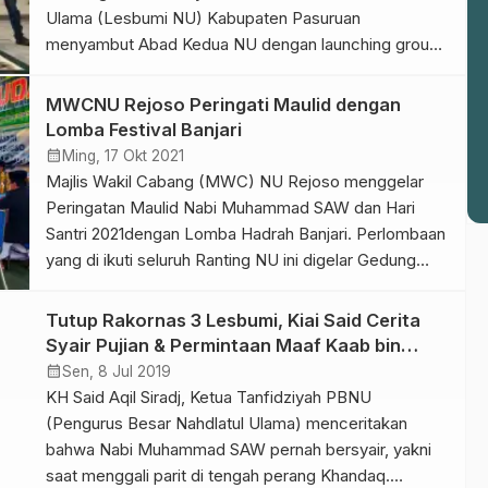
Ulama (Lesbumi NU) Kabupaten Pasuruan
menyambut Abad Kedua NU dengan launching group
musik “NULES BAND”. “NULES BAND menjadi salah
satu media dakwah Lesbumi NU Kabupaten Pasuruan.
MWCNU Rejoso Peringati Maulid dengan
Alhamdulillah. Dapat dilaunching dalam momentum 1
Lomba Festival Banjari
Abad NU,” ujar KH Yazid Tamim selaku Ketua PC
calendar_month
Ming, 17 Okt 2021
Lesbumi NU […]
Majlis Wakil Cabang (MWC) NU Rejoso menggelar
Peringatan Maulid Nabi Muhammad SAW dan Hari
Santri 2021dengan Lomba Hadrah Banjari. Perlombaan
yang di ikuti seluruh Ranting NU ini digelar Gedung
serbaguna Eka Yuda Desa Pandanrejo Kecamatan
Rejoso (17/10/2021). Seluruh ranting antusias mengikuti
Tutup Rakornas 3 Lesbumi, Kiai Said Cerita
lomba tersebut. Sejak pagi peserta sudah memadati
Syair Pujian & Permintaan Maaf Kaab bin
area perlombaan tersebut. Menurut ketua MWCNU
Zuhair
calendar_month
Sen, 8 Jul 2019
Rejoso, […]
KH Said Aqil Siradj, Ketua Tanfidziyah PBNU
(Pengurus Besar Nahdlatul Ulama) menceritakan
bahwa Nabi Muhammad SAW pernah bersyair, yakni
saat menggali parit di tengah perang Khandaq.