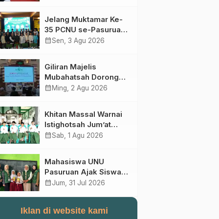
Perebutan Kursi Ketua
Umum
Jelang Muktamar Ke-
35 PCNU se-Pasuruan
Raya Rumuskan
calendar_month
Sen, 3 Agu 2026
Gagasan Transformasi
Gerakan NU Menuju
Giliran Majelis
Abad Kedua
Mubahatsah Dorong
Gagasan Pelembagaan
calendar_month
Ming, 2 Agu 2026
AHWA ke Forum
Muktamar Mendatang
Khitan Massal Warnai
Istighotsah Jum’at
Wage MWCNU
calendar_month
Sab, 1 Agu 2026
Sukorejo
Mahasiswa UNU
Pasuruan Ajak Siswa
SD Al Maksum
calendar_month
Jum, 31 Jul 2026
Balunganyar Kuasai
Penjumlahan Bersusun
Iklan di website kami