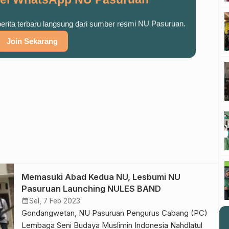
persiapan program-program prioritas yang akan
dilaksanakan pada tahun 2024. […]
 berita terbaru langsung dari sumber resmi NU Pasuruan.
Join Sekarang
Memasuki Abad Kedua NU, Lesbumi NU
Pasuruan Launching NULES BAND
calendar_month
Sel, 7 Feb 2023
Gondangwetan, NU Pasuruan Pengurus Cabang (PC)
Lembaga Seni Budaya Muslimin Indonesia Nahdlatul