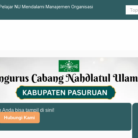
ta Pelajar NU Mendalami Manajemen Organisasi
Perdana & 
Pesantren
n Anda bisa tampil di sini!
Hubungi Kami