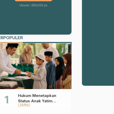
Ukuran: 300x250 px
ERPOPULER
Hukum Menetapkan
Status Anak Yatim
LBMNU
Berdasarkan KK,
Bagaimana