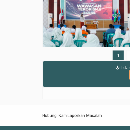
1
🌟 Ikla
Hubungi Kami
Laporkan Masalah