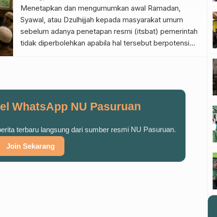
VALUE siap mengambil peran dalam penguatan
Menetapkan dan mengumumkan awal Ramadan,
agroindustri bernilai […]
Syawal, atau Dzulhijjah kepada masyarakat umum
sebelum adanya penetapan resmi (itsbat) pemerintah
tidak diperbolehkan apabila hal tersebut berpotensi
menimbulkan perpecahan, perselisihan, dan
kebingungan di tengah umat. Larangan ini didasarkan
pada pertimbangan sadd adz-dzarî‘ah (menutup pintu
kerusakan) dan menjaga persatuan kaum muslimin.
Oleh karena itu, meskipun seseorang memiliki hasil
el WhatsApp NU Pasuruan
hisab yang […]
 berita terbaru langsung dari sumber resmi NU Pasuruan.
Join Sekarang