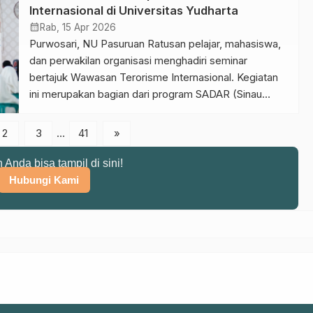
lembaga ini menyalurkan bantuan pendidikan kepada
Internasional di Universitas Yudharta
siswa-siswi kurang mampu pada Ahad (10/5/2026).
calendar_month
Rab, 15 Apr 2026
Ketua PC LAZISNU Kabupaten Pasuruan Nur Kholis
Purwosari, NU Pasuruan Ratusan pelajar, mahasiswa,
Majid menegaskan bahwa […]
dan perwakilan organisasi menghadiri seminar
bertajuk Wawasan Terorisme Internasional. Kegiatan
ini merupakan bagian dari program SADAR (Sinau
Damai & Anti-Radikalisme), yang digelar di Aula
Pancasila Universitas Yudharta Pasuruan Senin
2
3
…
41
»
(13/4/2026). Gus Islah Bahrowi selaku narasumber
mengatakan keterkaitan antara ideologi dan
n Anda bisa tampil di sini!
kepentingan politik dalam fenomena terorisme.
Hubungi Kami
“Orang tertarik kepada terorisme […]