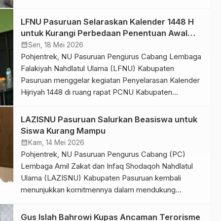
momentum Hari Raya Idul Adha 1447 H. Tahun ini,
LAZISNU sukses melaksanakan penyembelihan dan
LFNU Pasuruan Selaraskan Kalender 1448 H
penyaluran hewan qurban berupa dua ekor sapi yang
untuk Kurangi Perbedaan Penentuan Awal
dipusatkan di area Kantor PCNU Kabupaten Pasuruan.
Bulan
calendar_month
Sen, 18 Mei 2026
Ketua LAZISNU Kabupaten Pasuruan, […]
Pohjentrek, NU Pasuruan Pengurus Cabang Lembaga
Falakiyah Nahdlatul Ulama (LFNU) Kabupaten
Pasuruan menggelar kegiatan Penyelarasan Kalender
Hijriyah 1448 di ruang rapat PCNU Kabupaten
Pasuruan, Ahad (17/5/2026). Kegiatan ini bertujuan
untuk menyamakan acuan penyusunan kalender 1448
LAZISNU Pasuruan Salurkan Beasiswa untuk
Hijriyah yang akan digunakan pada tahun-tahun
Siswa Kurang Mampu
mendatang, sehingga lembaga pendidikan dan
calendar_month
Kam, 14 Mei 2026
pondok pesantren di Kabupaten Pasuruan tidak
Pohjentrek, NU Pasuruan Pengurus Cabang (PC)
menerbitkan kalender sendiri-sendiri […]
Lembaga Amil Zakat dan Infaq Shodaqoh Nahdlatul
Ulama (LAZISNU) Kabupaten Pasuruan kembali
menunjukkan komitmennya dalam mendukung
peningkatan kualitas pendidikan di Kabupaten
Pasuruan. Melalui program unggulan LAZISNU Cerdas
Gus Islah Bahrowi Kupas Ancaman Terorisme