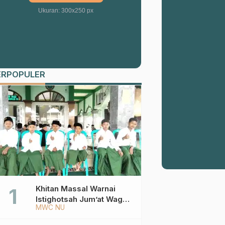
Ukuran: 300x250 px
ERPOPULER
Khitan Massal Warnai
Istighotsah Jum’at Wage
MWC NU
MWCNU Sukorejo