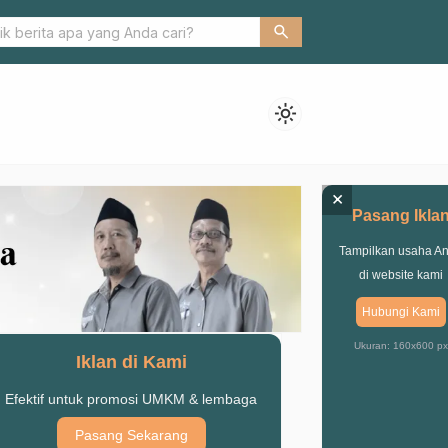
 Kesadaran Penerapan Protokol Kesehatan, Pemkab Gandeng PC
search
uan
light_mode
×
Pasang Ikla
Tampilkan usaha A
di website kami
Hubungi Kami
Ukuran: 160x600 px
Iklan di Kami
Efektif untuk promosi UMKM & lembaga
Pasang Sekarang