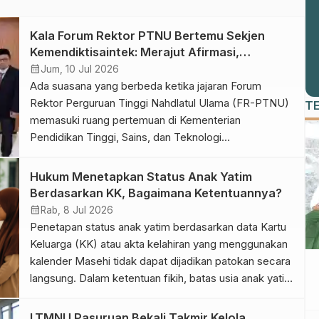
Kala Forum Rektor PTNU Bertemu Sekjen
Kemendiktisaintek: Merajut Afirmasi,
Kemandirian, dan Mimpi PTNU Mendunia
calendar_month
Jum, 10 Jul 2026
Ada suasana yang berbeda ketika jajaran Forum
Rektor Perguruan Tinggi Nahdlatul Ulama (FR-PTNU)
T
memasuki ruang pertemuan di Kementerian
Pendidikan Tinggi, Sains, dan Teknologi
(Kemendiktisaintek), Jakarta. Audiensi itu bukan
sekadar agenda seremonial atau pertemuan rutin
Hukum Menetapkan Status Anak Yatim
antara perguruan tinggi dan pemerintah. Di balik
Berdasarkan KK, Bagaimana Ketentuannya?
percakapan yang berlangsung hangat, tersimpan
calendar_month
Rab, 8 Jul 2026
harapan besar tentang masa depan perguruan tinggi
Penetapan status anak yatim berdasarkan data Kartu
Nahdlatul Ulama […]
Keluarga (KK) atau akta kelahiran yang menggunakan
kalender Masehi tidak dapat dijadikan patokan secara
langsung. Dalam ketentuan fikih, batas usia anak yatim
berakhir ketika anak telah baligh, sedangkan ukuran
usia baligh 15 tahun mengacu pada kalender Hijriah,
LTMNU Pasuruan Bekali Takmir Kelola