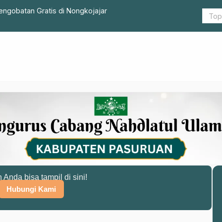
lar Pengobatan Gratis di Nongkojajar
Tingkatkan
Kab. Pasur
n Anda bisa tampil di sini!
Hubungi Kami