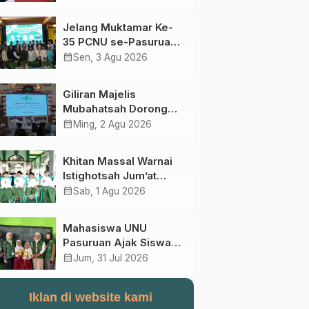
Perebutan Kursi Ketua
Umum
Jelang Muktamar Ke-
35 PCNU se-Pasuruan
Raya Rumuskan
calendar_month
Sen, 3 Agu 2026
Gagasan Transformasi
Gerakan NU Menuju
Giliran Majelis
Abad Kedua
Mubahatsah Dorong
Gagasan Pelembagaan
calendar_month
Ming, 2 Agu 2026
AHWA ke Forum
Muktamar Mendatang
Khitan Massal Warnai
Istighotsah Jum’at
Wage MWCNU
calendar_month
Sab, 1 Agu 2026
Sukorejo
Mahasiswa UNU
Pasuruan Ajak Siswa
SD Al Maksum
calendar_month
Jum, 31 Jul 2026
Balunganyar Kuasai
Penjumlahan Bersusun
Iklan di website kami