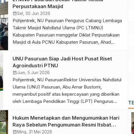
bukan kalender Masehi. Selain berdasarkan usia,
Perpustakaan Masjid
baligh juga dapat diketahui melalui […]
calendar_month
Sel, 30 Jun 2026
Pohjentrek, NU Pasuruan Pengurus Cabang Lembaga
Takmir Masjid Nahdlatul Ulama (PC LTMNU)
Kabupaten Pasuruan menggelar Diklat Perpustakaan
Masjid di Aula PCNU Kabupaten Pasuruan, Ahad
(28/06/2026). Kegiatan tersebut bertujuan mendorong
masjid tidak hanya menjadi pusat ibadah, tetapi juga
UNU Pasuruan Siap Jadi Host Pusat Riset
sebagai pusat literasi dan pengembangan ilmu
Agroindustri PTNU
pengetahuan bagi masyarakat. Wakil Ketua Pengurus
calendar_month
Jum, 5 Jun 2026
Cabang Nahdlatul Ulama (PCNU) Kabupaten
Pohjentrek, NU PasuruanRektor Universitas Nahdlatul
PasuruanGus […]
Ulama (UNU) Pasuruan, Abu Amar Bustomi,
menyambut positif atas kepercayaan yang diberikan
oleh Lembaga Pendidikan Tinggi (LPT) Pengurus
T
Besar Nahdlatul Ulama (PBNU). UNU Pasuruan
diminta menjadi tuan rumah pusat riset agroindustri,
Hukum Menetapkan dan Mengumumkan Hari
Center for Value-Added Agroindustry and Utilization
Raya Sebelum Pengumuman Resmi Itsbat
Engineering (C-VALUE). “UNU Pasuruan melalui C-
Pemerintah
calendar_month
Ming, 31 Mei 2026