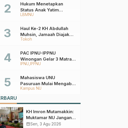
Hukum Menetapkan
Status Anak Yatim
LBMNU
Berdasarkan KK,
Bagaimana
Ketentuannya?
Haul Ke-2 KH Abdullah
Muhsin, Jamaah Diajak
Tokoh
Meneladani
Keistiqamahan
PAC IPNU-IPPNU
Winongan Gelar 3 Matra
IPNU
IPPNU
di MA Ma’arif An-Nur
Mahasiswa UNU
Pasuruan Mulai Mengabdi
Kampus NU
di Wonokerto dan Oro-
Oro Ombo Wetan Berikut
ERBARU
Programnya
KH Imron Mutamakkin:
Muktamar NU Jangan
Terjebak pada
calendar_month
Sen, 3 Agu 2026