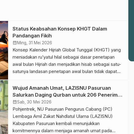
Status Keabsahan Konsep KHGT Dalam
Pandangan Fikih
calendar_month
Ming, 31 Mei 2026
Konsep Kalender Hijriah Global Tunggal (KHGT) yang
meniadakan ru’yatul hilal sebagai dasar penetapan
awal bulan Hijriah dan menjadikan hisab sebagai satu-
satunya landasan penetapan awal bulan tidak dapat
diterima menurut pendapat mu‘tamad dalam fikih
Syafi’iyyah. Sebab, penetapan awal bulan Hijriah
Wujud Amanah Umat, LAZISNU Pasuruan
secara syar‘i dilakukan melalui ru’yatul hilal atau
Salurkan Daging Qurban untuk 206 Penerima
istikmal (menyempurnakan bulan menjadi 30 hari).
Manfaat
calendar_month
Sab, 30 Mei 2026
Selain itu, pelaksanaan […]
Pohjentrek, NU Pasuruan Pengurus Cabang (PC)
Lembaga Amil Zakat Nahdlatul Ulama (LAZISNU)
Kabupaten Pasuruan kembali menunjukkan
komitmennya dalam menjaga amanah umat pada