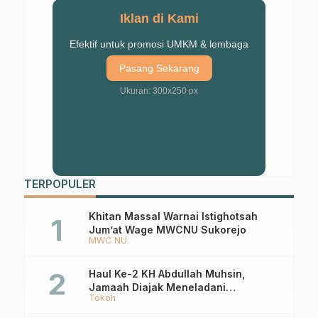
Iklan di Kami
Efektif untuk promosi UMKM & lembaga
Pasang Sekarang
Ukuran: 300x250 px
TERPOPULER
Khitan Massal Warnai Istighotsah
Jum’at Wage MWCNU Sukorejo
MWC NU
Haul Ke-2 KH Abdullah Muhsin,
Jamaah Diajak Meneladani
Tokoh
Keistiqamahan