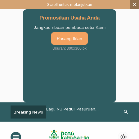
×
Scroll untuk melanjutkan
Promosikan Usaha Anda
Jangkau ribuan pembaca setia Kami
Pasang Iklan
Ukuran: 300x300 px
S Rijalul Ansor, Banser
Lagi, NU Peduli Pasuruan
Management Ev
search
Breaking News
inergi dengan
Salurkan Air Bersih di Kecamatan
IPPNU Univer
Lumbang
Gerakan Kad
menu
light_mode