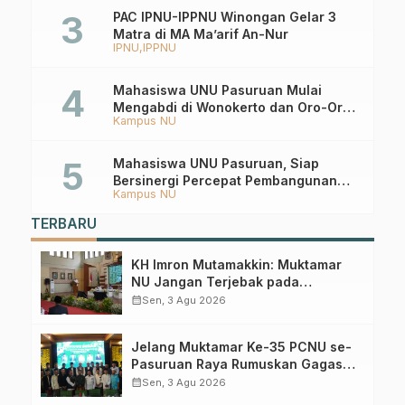
PAC IPNU-IPPNU Winongan Gelar 3
Matra di MA Ma’arif An-Nur
IPNU
IPPNU
Mahasiswa UNU Pasuruan Mulai
Mengabdi di Wonokerto dan Oro-Oro
Kampus NU
Ombo Wetan Berikut Programnya
Mahasiswa UNU Pasuruan, Siap
Bersinergi Percepat Pembangunan
Kampus NU
Desa Toyaning
TERBARU
KH Imron Mutamakkin: Muktamar
NU Jangan Terjebak pada
Perebutan Kursi Ketua Umum
calendar_month
Sen, 3 Agu 2026
Jelang Muktamar Ke-35 PCNU se-
Pasuruan Raya Rumuskan Gagasan
Transformasi Gerakan NU Menuju
calendar_month
Sen, 3 Agu 2026
Abad Kedua