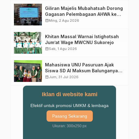
Giliran Majelis Mubahatsah Dorong
Gagasan Pelembagaan AHWA ke
Forum Muktamar Mendatang
calendar_month
Ming, 2 Agu 2026
Khitan Massal Warnai Istighotsah
Jum’at Wage MWCNU Sukorejo
calendar_month
Sab, 1 Agu 2026
Mahasiswa UNU Pasuruan Ajak
Siswa SD Al Maksum Balunganyar
Kuasai Penjumlahan Bersusun
calendar_month
Jum, 31 Jul 2026
Iklan di website kami
Efektif untuk promosi UMKM & lembaga
Pasang Sekarang
Ukuran: 300x250 px