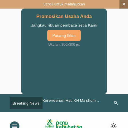
×
Scroll untuk melanjutkan
Promosikan Usaha Anda
Jangkau ribuan pembaca setia Kami
Pasang Iklan
Ukuran: 300x300 px
ruan Kembali Berikan
Kerendahan Hati KH Ma’shum
Ngaos Ramadh
search
Breaking News
aan Kepada Mahasiswi
Hasyim Saat Dipilih Menjadi Pj
Perempuan, 
Rais Syuriyah PCNU Kab.
Pasuruan
menu
light_mode