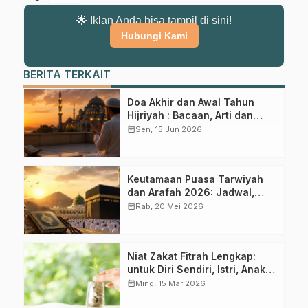
🌟 Iklan Anda bisa tampil di sini!
Hubungi Kami
BERITA TERKAIT
Doa Akhir dan Awal Tahun
Hijriyah : Bacaan, Arti dan
Keutmaaannya
calendar_month
Sen, 15 Jun 2026
Gabung Channel WhatsApp NU
Pasuruan
Keutamaan Puasa Tarwiyah
dan Arafah 2026: Jadwal,
Dapatkan info kegiatan, kajian, dan berita terbaru langsung dari
Niat, dan Hadits Lengkap
calendar_month
Rab, 20 Mei 2026
sumber resmi NU Pasuruan.
Join Sekarang
Niat Zakat Fitrah Lengkap:
untuk Diri Sendiri, Istri, Anak
dan Keluarga Beserta Artinya
calendar_month
Ming, 15 Mar 2026