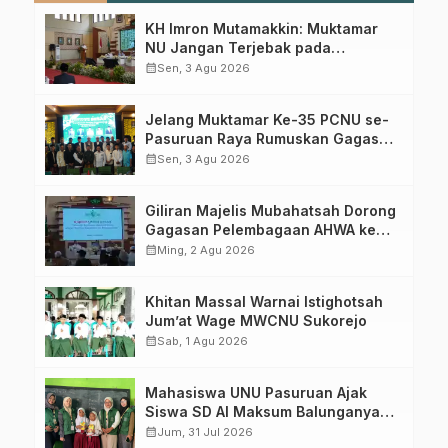
KH Imron Mutamakkin: Muktamar
NU Jangan Terjebak pada
Perebutan Kursi Ketua Umum
calendar_month
Sen, 3 Agu 2026
Jelang Muktamar Ke-35 PCNU se-
Pasuruan Raya Rumuskan Gagasan
Transformasi Gerakan NU Menuju
calendar_month
Sen, 3 Agu 2026
Abad Kedua
Giliran Majelis Mubahatsah Dorong
Gagasan Pelembagaan AHWA ke
Forum Muktamar Mendatang
calendar_month
Ming, 2 Agu 2026
Khitan Massal Warnai Istighotsah
Jum’at Wage MWCNU Sukorejo
calendar_month
Sab, 1 Agu 2026
Mahasiswa UNU Pasuruan Ajak
Siswa SD Al Maksum Balunganyar
Kuasai Penjumlahan Bersusun
calendar_month
Jum, 31 Jul 2026