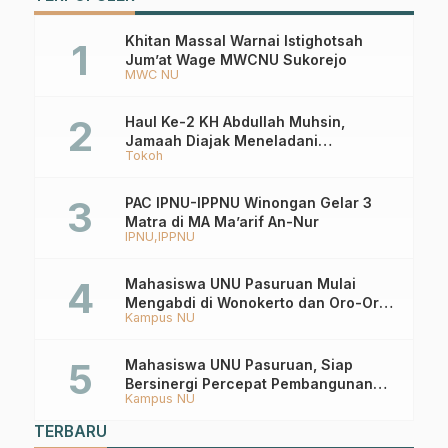
Khitan Massal Warnai Istighotsah
Jum’at Wage MWCNU Sukorejo
MWC NU
Haul Ke-2 KH Abdullah Muhsin,
Jamaah Diajak Meneladani
Tokoh
Keistiqamahan
PAC IPNU-IPPNU Winongan Gelar 3
Matra di MA Ma’arif An-Nur
IPNU
IPPNU
Mahasiswa UNU Pasuruan Mulai
Mengabdi di Wonokerto dan Oro-Oro
Kampus NU
Ombo Wetan Berikut Programnya
Mahasiswa UNU Pasuruan, Siap
Bersinergi Percepat Pembangunan
Kampus NU
Desa Toyaning
TERBARU