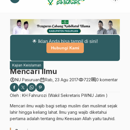
🌟 Iklan Anda bisa tampil di sini!
Hubungi Kami
Kajian Keislaman
Mencari Ilmu
account_circle
calendar_month
visibility
comment
NU Pasuruan
Rab, 23 Agu 2017
722
0 komentar
Oleh : KH Fahrurozi (Wakil Sekretaris PWNU Jatim )
Mencari ilmu wajib bagi setiap muslim dan muslimat sejak
lahir hingga keliang lahat. Ilmu yang wajib diketahui
pertama adalah tentang ilmu Keesaan Allah yaitu tauhid.