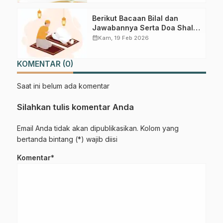
Berikut Bacaan Bilal dan
Jawabannya Serta Doa Shalat
Tarawih dan Witir
calendar_month
Kam, 19 Feb 2026
KOMENTAR (0)
Saat ini belum ada komentar
Silahkan tulis komentar Anda
Email Anda tidak akan dipublikasikan. Kolom yang
bertanda bintang (*) wajib diisi
Komentar*