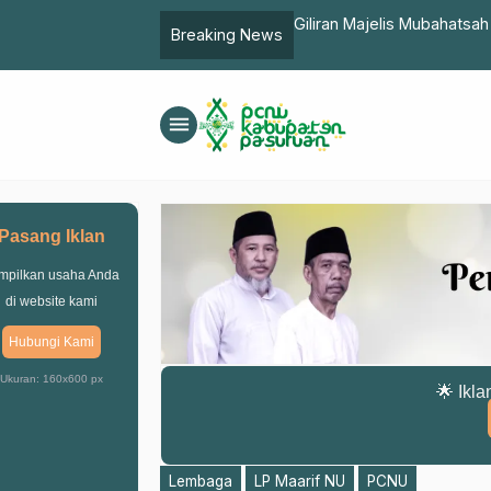
p Wujudkan Harapan MWCNU
Giliran Majelis Mubahat
Breaking News
Muktamar Mendatang
menu
Pasang Iklan
mpilkan usaha Anda
di website kami
Hubungi Kami
Ukuran: 160x600 px
🌟 Ikla
Lembaga
LP Maarif NU
PCNU