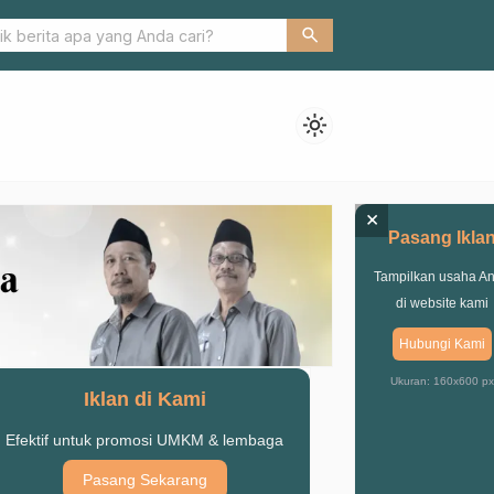
 Ansor Gunting Sukses Gelar Turnamen Tenis Meja
search
light_mode
×
Pasang Ikla
Tampilkan usaha A
di website kami
Hubungi Kami
Ukuran: 160x600 px
Iklan di Kami
Efektif untuk promosi UMKM & lembaga
Pasang Sekarang