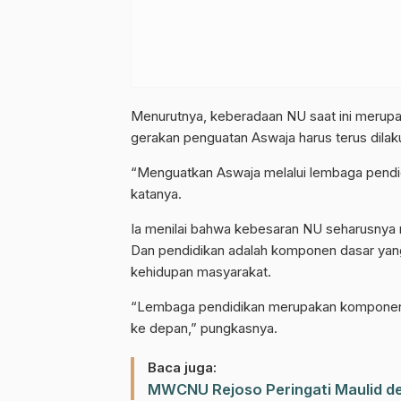
Menurutnya, keberadaan NU saat ini merupaka
gerakan penguatan Aswaja harus terus dila
Gabung Chann
“Menguatkan Aswaja melalui lembaga pendi
Dapatkan info kegiatan, kajian, dan
katanya.
Ia menilai bahwa kebesaran NU seharusnya 
Dan pendidikan adalah komponen dasar yang
kehidupan masyarakat.
“Lembaga pendidikan merupakan komponen
ke depan,” pungkasnya.
Baca juga:
MWCNU Rejoso Peringati Maulid de