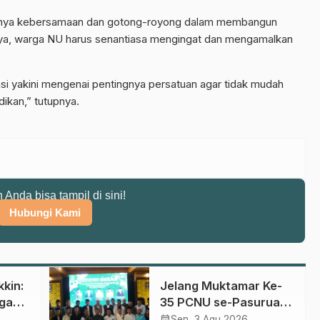
ingnya kebersamaan dan gotong-royong dalam membangun
nya, warga NU harus senantiasa mengingat dan mengamalkan
si yakini mengenai pentingnya persatuan agar tidak mudah
ikan,” tutupnya.
n Anda bisa tampil di sini!
Hubungi Kami
kin:
Jelang Muktamar Ke-
gan
35 PCNU se-Pasuruan
Raya Rumuskan
calendar_month
Sen, 3 Agu 2026