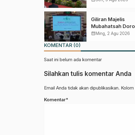
Perebutan Kursi K
Umum
Giliran Majelis
Mubahatsah Dor
Gagasan Pelemb
calendar_month
Ming, 2 Agu 2026
AHWA ke Forum
KOMENTAR (0)
Muktamar Menda
Saat ini belum ada komentar
Silahkan tulis komentar Anda
Email Anda tidak akan dipublikasikan. Kolom 
Komentar*