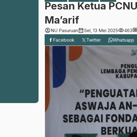
Pesan Ketua PCNU
Ma’arif
account_circle
calendar_month
visibility
comme
NU Pasuruan
Sel, 13 Mei 2025
463
Facebook
Twitter
Whatsapp