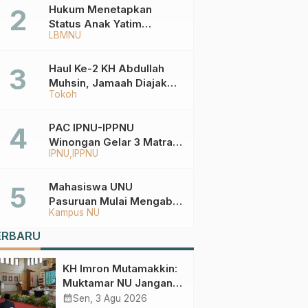
Hukum Menetapkan
Status Anak Yatim
LBMNU
Berdasarkan KK,
Bagaimana
Ketentuannya?
Haul Ke-2 KH Abdullah
Muhsin, Jamaah Diajak
Tokoh
Meneladani
Keistiqamahan
PAC IPNU-IPPNU
Winongan Gelar 3 Matra
IPNU
IPPNU
di MA Ma’arif An-Nur
Mahasiswa UNU
Pasuruan Mulai Mengabdi
Kampus NU
di Wonokerto dan Oro-
Oro Ombo Wetan Berikut
ERBARU
Programnya
KH Imron Mutamakkin:
Muktamar NU Jangan
Terjebak pada
calendar_month
Sen, 3 Agu 2026