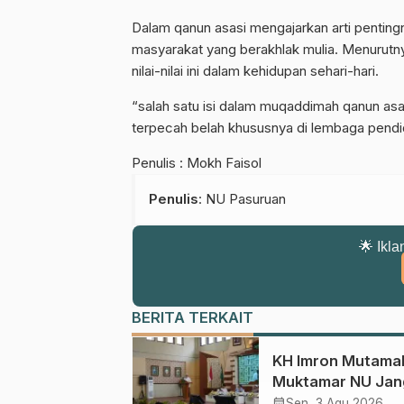
Dalam qanun asasi mengajarkan arti pent
masyarakat yang berakhlak mulia. Menurut
nilai-nilai ini dalam kehidupan sehari-hari.
“salah satu isi dalam muqaddimah qanun asa
terpecah belah khususnya di lembaga pendid
Penulis : Mokh Faisol
Penulis
: NU Pasuruan
🌟 Ikla
BERITA TERKAIT
KH Imron Mutamak
Muktamar NU Jan
Terjebak pada
calendar_month
Sen, 3 Agu 2026