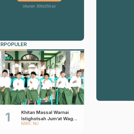
Ukuran: 300x250 px
ERPOPULER
Khitan Massal Warnai
Istighotsah Jum’at Wage
MWC NU
MWCNU Sukorejo