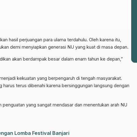
n hasil perjuangan para ulama terdahulu. Oleh karena itu,
kukan demi menyiapkan generasi NU yang kuat di masa depan.
el WhatsApp NU Pasuruan
dikan akan berdampak besar dalam enam tahun ke depan,”
 berita terbaru langsung dari sumber resmi NU Pasuruan.
Join Sekarang
menjadi kekuatan yang berpengaruh di tengah masyarakat.
 harus terus dibenahi karena bersinggungan langsung dengan
 penguatan yang sangat mendasar dan menentukan arah NU
ngan Lomba Festival Banjari