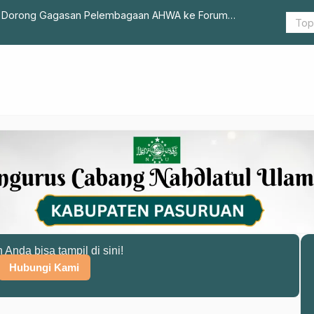
sah Dorong Gagasan Pelembagaan AHWA ke Forum
Agustusan,
n Anda bisa tampil di sini!
Hubungi Kami