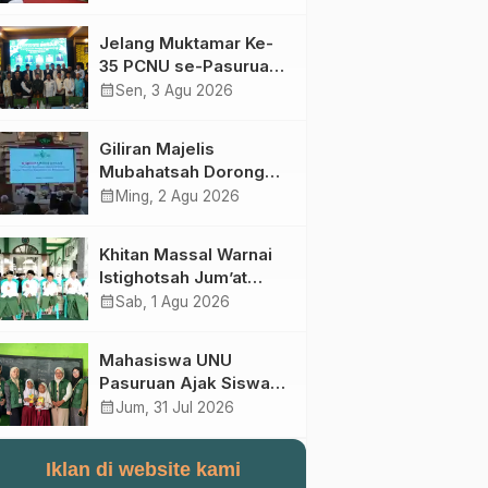
Perebutan Kursi Ketua
Umum
Jelang Muktamar Ke-
35 PCNU se-Pasuruan
Raya Rumuskan
calendar_month
Sen, 3 Agu 2026
Gagasan Transformasi
Gerakan NU Menuju
Giliran Majelis
Abad Kedua
Mubahatsah Dorong
Gagasan Pelembagaan
calendar_month
Ming, 2 Agu 2026
AHWA ke Forum
Muktamar Mendatang
Khitan Massal Warnai
Istighotsah Jum’at
Wage MWCNU
calendar_month
Sab, 1 Agu 2026
Sukorejo
Mahasiswa UNU
Pasuruan Ajak Siswa
SD Al Maksum
calendar_month
Jum, 31 Jul 2026
Balunganyar Kuasai
Penjumlahan Bersusun
Iklan di website kami