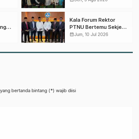
etua
Gagasan Transformasi
Gerakan NU Menuju
Kala Forum Rektor
Abad Kedua
ong
PTNU Bertemu Sekjen
agaan
Kemendiktisaintek:
calendar_month
Jum, 10 Jul 2026
Merajut Afirmasi,
tang
Kemandirian, dan
Mimpi PTNU Mendunia
yang bertanda bintang (*) wajib diisi