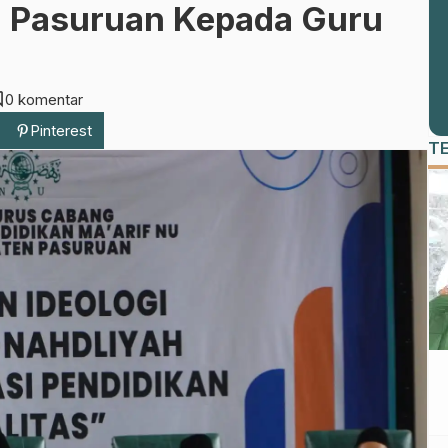
 Pasuruan Kepada Guru
nt
0 komentar
Pinterest
T