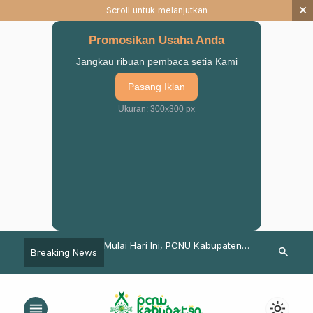
×
Scroll untuk melanjutkan
Promosikan Usaha Anda
Jangkau ribuan pembaca setia Kami
Pasang Iklan
Ukuran: 300x300 px
 Pasuruan Saluran
Mulai Hari Ini, PCNU Kabupaten
Pesan KH Imr
search
Breaking News
asi Bungkus Kepada
Pasuruan Laksanakan Safari
Istighosah J
njir
Ramadhan Keliling MWCNU
Pasuruan
menu
light_mode