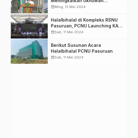
Meningkatkan Ukhuwah
Nahdliyah Pengurus dan Anggota
calendar_month
Ming, 12 Mei 2024
Halalbihalal di Kompleks RSNU
Pasuruan, PCNU Launching KAMI
NU
calendar_month
Sab, 11 Mei 2024
Berikut Susunan Acara
Halalbihalal PCNU Pasuruan
calendar_month
Sab, 11 Mei 2024