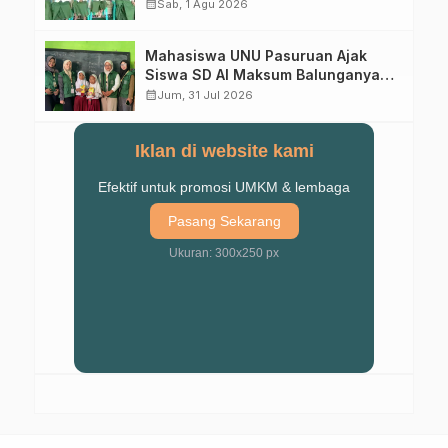
calendar_month
Sab, 1 Agu 2026
Mahasiswa UNU Pasuruan Ajak
Siswa SD Al Maksum Balunganyar
Kuasai Penjumlahan Bersusun
calendar_month
Jum, 31 Jul 2026
Iklan di website kami
Efektif untuk promosi UMKM & lembaga
Pasang Sekarang
Ukuran: 300x250 px