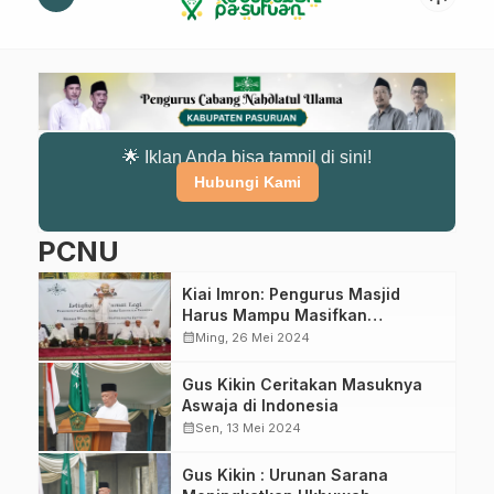
🌟 Iklan Anda bisa tampil di sini!
Hubungi Kami
PCNU
Kiai Imron: Pengurus Masjid
Harus Mampu Masifkan
Pendidikan Diarea Masjid
calendar_month
Ming, 26 Mei 2024
Gus Kikin Ceritakan Masuknya
Aswaja di Indonesia
calendar_month
Sen, 13 Mei 2024
Gus Kikin : Urunan Sarana