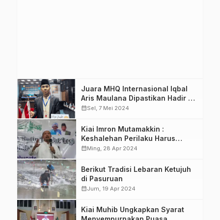
Juara MHQ Internasional Iqbal
Aris Maulana Dipastikan Hadir di
Halalbihalal NU Pasuruan
calendar_month
Sel, 7 Mei 2024
Kiai Imron Mutamakkin :
Keshalehan Perilaku Harus
Berlanjut Luar Bulan Ramadhan
calendar_month
Ming, 28 Apr 2024
Berikut Tradisi Lebaran Ketujuh
di Pasuruan
calendar_month
Jum, 19 Apr 2024
Kiai Muhib Ungkapkan Syarat
Menyempurnakan Puasa