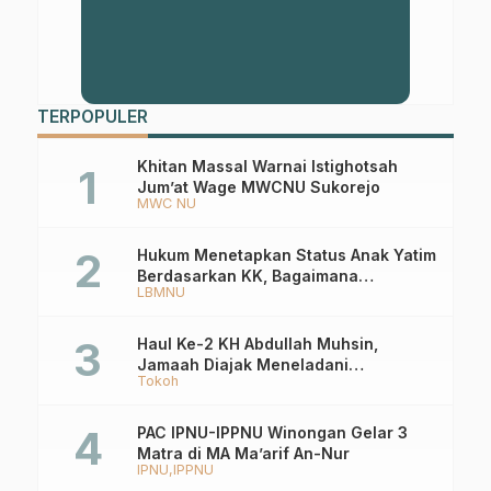
TERPOPULER
Khitan Massal Warnai Istighotsah
Jum’at Wage MWCNU Sukorejo
MWC NU
Hukum Menetapkan Status Anak Yatim
Berdasarkan KK, Bagaimana
LBMNU
Ketentuannya?
Haul Ke-2 KH Abdullah Muhsin,
Jamaah Diajak Meneladani
Tokoh
Keistiqamahan
PAC IPNU-IPPNU Winongan Gelar 3
Matra di MA Ma’arif An-Nur
IPNU
IPPNU