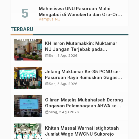
Mahasiswa UNU Pasuruan Mulai
Mengabdi di Wonokerto dan Oro-Oro
Kampus NU
Ombo Wetan Berikut Programnya
TERBARU
KH Imron Mutamakkin: Muktamar
NU Jangan Terjebak pada
Perebutan Kursi Ketua Umum
calendar_month
Sen, 3 Agu 2026
Jelang Muktamar Ke-35 PCNU se-
Pasuruan Raya Rumuskan Gagasan
Transformasi Gerakan NU Menuju
calendar_month
Sen, 3 Agu 2026
Abad Kedua
Giliran Majelis Mubahatsah Dorong
Gagasan Pelembagaan AHWA ke
Forum Muktamar Mendatang
calendar_month
Ming, 2 Agu 2026
Khitan Massal Warnai Istighotsah
Jum’at Wage MWCNU Sukorejo