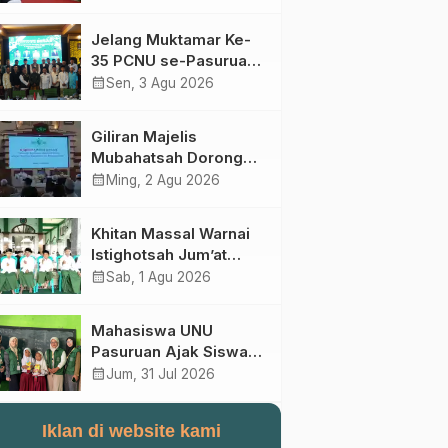
Perebutan Kursi Ketua
Umum
Jelang Muktamar Ke-
35 PCNU se-Pasuruan
Raya Rumuskan
calendar_month
Sen, 3 Agu 2026
Gagasan Transformasi
Gerakan NU Menuju
Giliran Majelis
Abad Kedua
Mubahatsah Dorong
Gagasan Pelembagaan
calendar_month
Ming, 2 Agu 2026
AHWA ke Forum
Muktamar Mendatang
Khitan Massal Warnai
Istighotsah Jum’at
Wage MWCNU
calendar_month
Sab, 1 Agu 2026
Sukorejo
Mahasiswa UNU
Pasuruan Ajak Siswa
SD Al Maksum
calendar_month
Jum, 31 Jul 2026
Balunganyar Kuasai
Penjumlahan Bersusun
Iklan di website kami