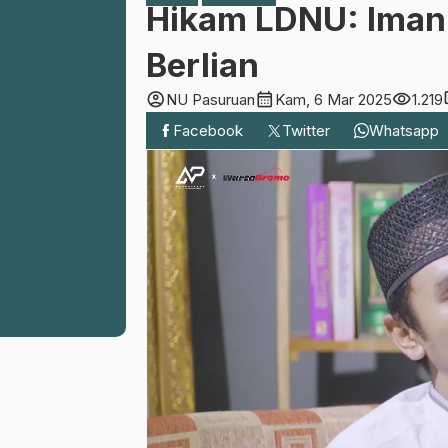
Hikam LDNU: Iman 
Berlian
account_circle
calendar_month
visibility
c
NU Pasuruan
Kam, 6 Mar 2025
1.219
Facebook
Twitter
Whatsapp