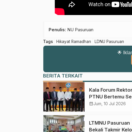
Penulis
: NU Pasuruan
Tags
Hikayat Ramadhan
LDNU Pasuruan
🌟 Ikla
BERITA TERKAIT
Kala Forum Rekto
PTNU Bertemu Se
Kemendiktisaintek
calendar_month
Jum, 10 Jul 2026
Merajut Afirmasi,
Kemandirian, dan
LTMNU Pasuruan
Mimpi PTNU Mend
Bekali Takmir Kelo