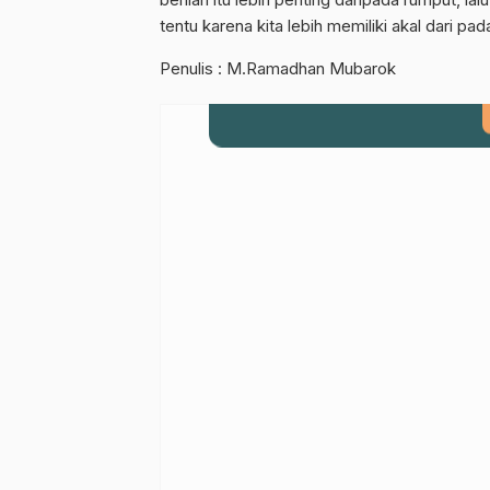
Gabung Chann
tentu karena kita lebih memiliki akal dari pa
Penulis : M.Ramadhan Mubarok
Dapatkan info kegiatan, kajian, dan