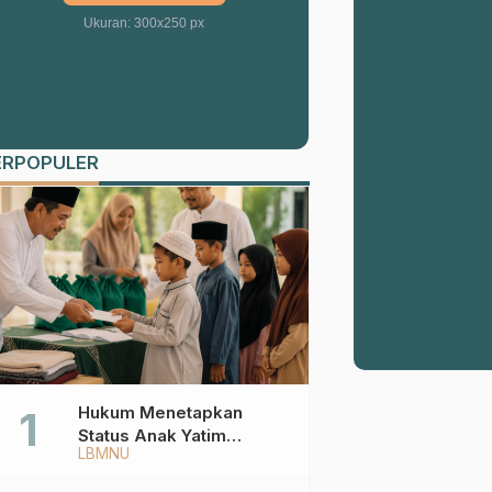
Ukuran: 300x250 px
ERPOPULER
Hukum Menetapkan
Status Anak Yatim
LBMNU
Berdasarkan KK,
Bagaimana