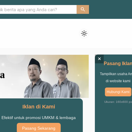
ramah KH. Muntasyar Hasyim dalam Pembukaan Pengajian Sabtu 
search
usholla Al-Mustofa Kraton
light_mode
×
Pasang Ikla
Tampilkan usaha A
di website kami
Hubungi Kami
Ukuran: 160x600 px
Iklan di Kami
Efektif untuk promosi UMKM & lembaga
Pasang Sekarang