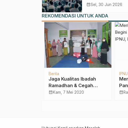
Perpustakaan Mas
calendar_month
Sel, 30 Jun 2026
REKOMENDASI UNTUK ANDA
Berita
IPNU
afari Ramadhan,
Jaga Kualitas Ibadah
Meri
bali
Ramadhan & Cegah
Pand
ikan ITS NU
Covid-19, PCNU Kab.
Peri
calendar_month
calendar_month
i 2018
Kam, 7 Mei 2020
Rab
Pasuruan Bagi 13.363
IPNU
Masker