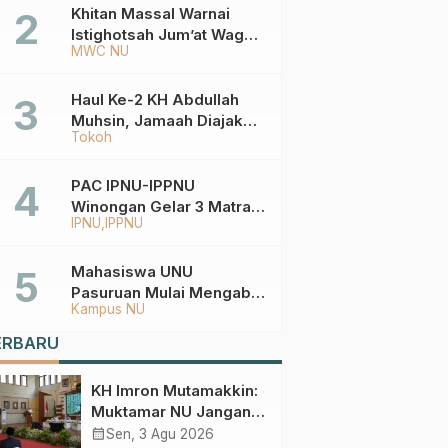
Ketentuannya?
Khitan Massal Warnai
Istighotsah Jum’at Wage
MWC NU
MWCNU Sukorejo
Haul Ke-2 KH Abdullah
Muhsin, Jamaah Diajak
Tokoh
Meneladani
Keistiqamahan
PAC IPNU-IPPNU
Winongan Gelar 3 Matra
IPNU
IPPNU
di MA Ma’arif An-Nur
Mahasiswa UNU
Pasuruan Mulai Mengabdi
Kampus NU
di Wonokerto dan Oro-
Oro Ombo Wetan Berikut
ERBARU
Programnya
KH Imron Mutamakkin:
Muktamar NU Jangan
Terjebak pada
calendar_month
Sen, 3 Agu 2026