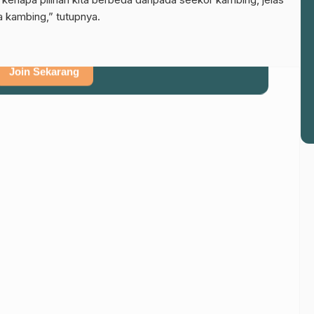
el WhatsApp NU Pasuruan
da kambing,” tutupnya.
 berita terbaru langsung dari sumber resmi NU Pasuruan.
Join Sekarang