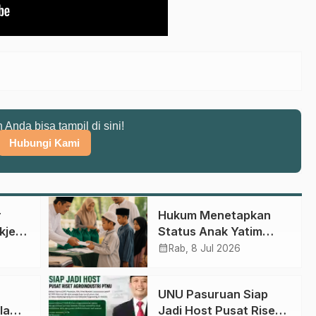
n Anda bisa tampil di sini!
Hubungi Kami
r
Hukum Menetapkan
kjen
Status Anak Yatim
:
Berdasarkan KK,
calendar_month
Rab, 8 Jul 2026
Bagaimana
Ketentuannya?
UNU Pasuruan Siap
unia
la
Jadi Host Pusat Riset