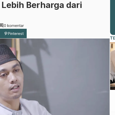
Lebih Berharga dari
omment
0 komentar
Pinterest
T