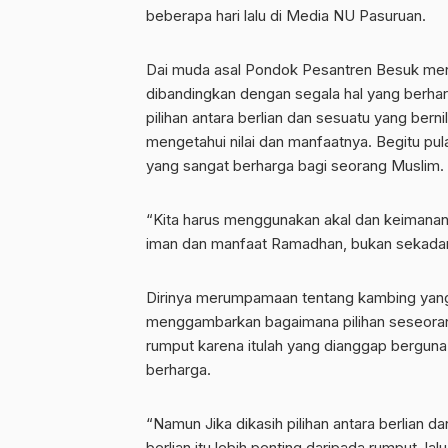
beberapa hari lalu di Media NU Pasuruan.
Dai muda asal Pondok Pesantren Besuk menje
dibandingkan dengan segala hal yang berharga
pilihan antara berlian dan sesuatu yang bern
mengetahui nilai dan manfaatnya. Begitu p
yang sangat berharga bagi seorang Muslim.
“Kita harus menggunakan akal dan keimanan ki
iman dan manfaat Ramadhan, bukan sekadar
Dirinya merumpamaan tentang kambing yang 
menggambarkan bagaimana pilihan seseora
rumput karena itulah yang dianggap berguna
berharga.
“Namun Jika dikasih pilihan antara berlian da
berlian itu lebih penting daripada rumput, la