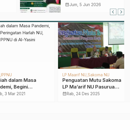
jid
Agroindustri PTNU
calendar_month
Jum, 5 Jun 2026
IPPNU
LP Maarif NU
Sakoma NU
ah dalam Masa
Penguatan Mutu Sakoma
emi, Begini
LP Ma’arif NU Pasuruan,
ngatan Harlah NU,
Gus Taufiq Tekankan
calendar_month
, 3 Mar 2021
Rab, 24 Des 2025
, IPPNU di Al-Yasini
Mabadi Khaira Ummah