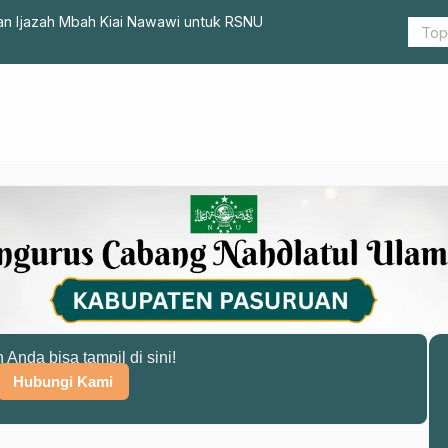
r Reborn, Progam LTNNU Pasuruan di Hari Santri 2024
Begini Ce
Ahad di M
n Anda bisa tampil di sini!
Hubungi Kami