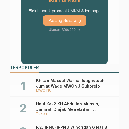
Iklan di Kami
Efektif untuk promosi UMKM & lembaga
Pasang Sekarang
Ukuran: 300x250 px
TERPOPULER
Khitan Massal Warnai Istighotsah
Jum’at Wage MWCNU Sukorejo
MWC NU
Haul Ke-2 KH Abdullah Muhsin,
Jamaah Diajak Meneladani
Tokoh
Keistiqamahan
PAC IPNU-IPPNU Winongan Gelar 3