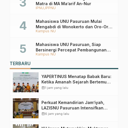
Matra di MA Ma’arif An-Nur
IPNU
IPPNU
Mahasiswa UNU Pasuruan Mulai
Mengabdi di Wonokerto dan Oro-Oro
Kampus NU
Ombo Wetan Berikut Programnya
Mahasiswa UNU Pasuruan, Siap
Bersinergi Percepat Pembangunan
Kampus NU
Desa Toyaning
TERBARU
YAPERTINUS Menatap Babak Baru:
Ketika Amanah Sejarah Bertemu
Ekosistem PTNU
calendar_month
1 jam yang lalu
Perkuat Kemandirian Jam’iyah,
LAZISNU Pasuruan Intensifkan
Gerakan Koin NU
calendar_month
6 jam yang lalu