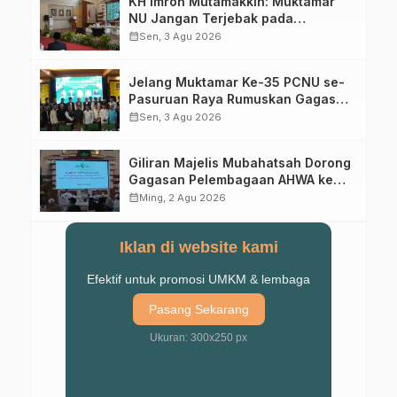
KH Imron Mutamakkin: Muktamar
NU Jangan Terjebak pada
Perebutan Kursi Ketua Umum
calendar_month
Sen, 3 Agu 2026
Jelang Muktamar Ke-35 PCNU se-
Pasuruan Raya Rumuskan Gagasan
Transformasi Gerakan NU Menuju
calendar_month
Sen, 3 Agu 2026
Abad Kedua
Giliran Majelis Mubahatsah Dorong
Gagasan Pelembagaan AHWA ke
Forum Muktamar Mendatang
calendar_month
Ming, 2 Agu 2026
Iklan di website kami
Efektif untuk promosi UMKM & lembaga
Pasang Sekarang
Ukuran: 300x250 px