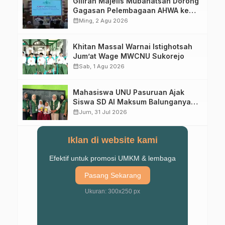
Giliran Majelis Mubahatsah Dorong
Gagasan Pelembagaan AHWA ke
Forum Muktamar Mendatang
calendar_month
Ming, 2 Agu 2026
Khitan Massal Warnai Istighotsah
Jum’at Wage MWCNU Sukorejo
calendar_month
Sab, 1 Agu 2026
Mahasiswa UNU Pasuruan Ajak
Siswa SD Al Maksum Balunganyar
Kuasai Penjumlahan Bersusun
calendar_month
Jum, 31 Jul 2026
Iklan di website kami
Efektif untuk promosi UMKM & lembaga
Pasang Sekarang
Ukuran: 300x250 px