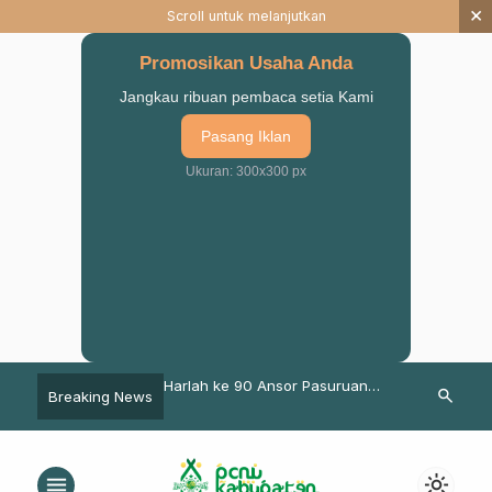
×
Scroll untuk melanjutkan
Promosikan Usaha Anda
Jangkau ribuan pembaca setia Kami
Pasang Iklan
Ukuran: 300x300 px
antik, Ansor Lumbang
Harlah ke 90 Ansor Pasuruan
Bagana Kabu
search
Breaking News
uat Komitmen dan
launching Prakonfercab XI,
Bangil Bantu
 Kader
Berikut Agendanya
di Sungai
menu
light_mode