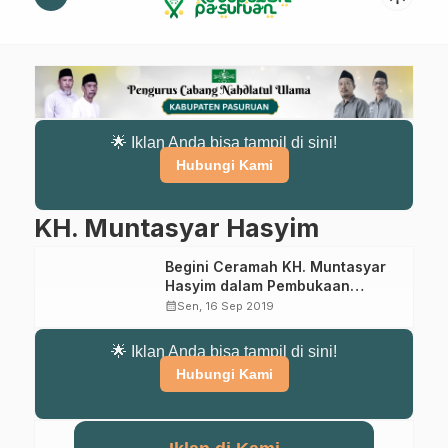
🌟 Iklan Anda bisa tampil di sini!
Hubungi Kami
KH. Muntasyar Hasyim
Begini Ceramah KH. Muntasyar
Hasyim dalam Pembukaan
Pengajian Sabtu Malam Ahad di
calendar_month
Sen, 16 Sep 2019
Musholla Al-Mustofa Kraton
🌟 Iklan Anda bisa tampil di sini!
Hubungi Kami