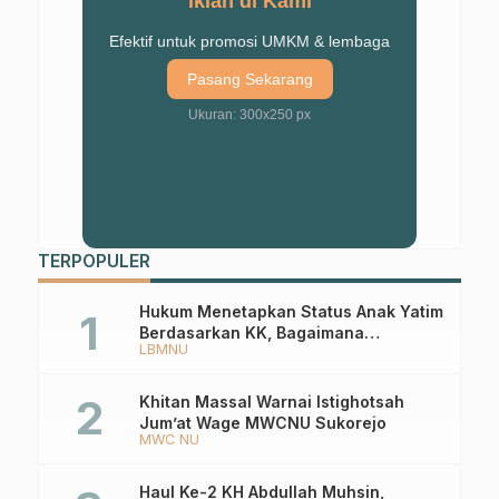
Iklan di Kami
Efektif untuk promosi UMKM & lembaga
Pasang Sekarang
Ukuran: 300x250 px
TERPOPULER
Hukum Menetapkan Status Anak Yatim
Berdasarkan KK, Bagaimana
LBMNU
Ketentuannya?
Khitan Massal Warnai Istighotsah
Jum’at Wage MWCNU Sukorejo
MWC NU
Haul Ke-2 KH Abdullah Muhsin,