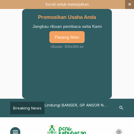
×
Scroll untuk melanjutkan
Promosikan Usaha Anda
Jangkau ribuan pembaca setia Kami
Pasang Iklan
Ukuran: 300x300 px
suruan Maslahat &
Lindungi BANSER, GP ANSOR NU
Pesan Kiai M
search
Breaking News
aing, Ulama & Umara
Kab. Pasuruan Kerja Sama
Kepada Peser
 Bersama
Dengan BPJS Ketenagakerjaan
Pasuruan
menu
light_mode