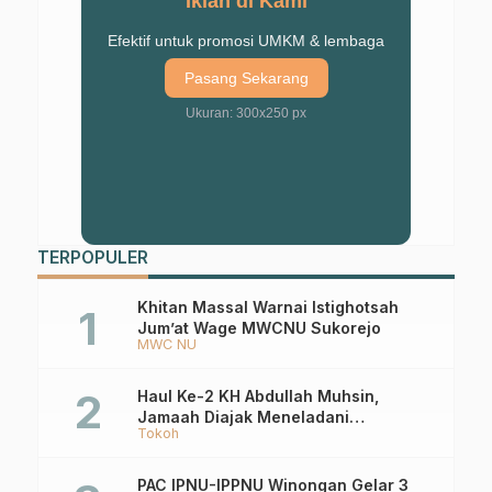
Iklan di Kami
Efektif untuk promosi UMKM & lembaga
Pasang Sekarang
Ukuran: 300x250 px
TERPOPULER
Khitan Massal Warnai Istighotsah
Jum’at Wage MWCNU Sukorejo
MWC NU
Haul Ke-2 KH Abdullah Muhsin,
Jamaah Diajak Meneladani
Tokoh
Keistiqamahan
PAC IPNU-IPPNU Winongan Gelar 3