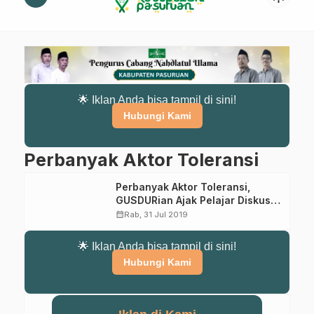
🌟 Iklan Anda bisa tampil di sini!
Hubungi Kami
Perbanyak Aktor Toleransi
Perbanyak Aktor Toleransi,
GUSDURian Ajak Pelajar Diskusi
Keislaman & Keindonesiaan
calendar_month
Rab, 31 Jul 2019
🌟 Iklan Anda bisa tampil di sini!
Hubungi Kami