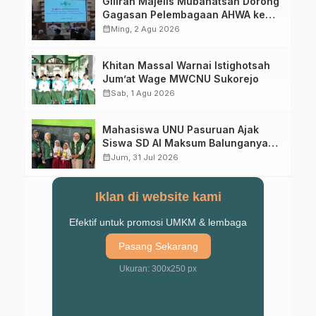
Giliran Majelis Mubahatsah Dorong
Gagasan Pelembagaan AHWA ke
Forum Muktamar Mendatang
calendar_month
Ming, 2 Agu 2026
Khitan Massal Warnai Istighotsah
Jum’at Wage MWCNU Sukorejo
calendar_month
Sab, 1 Agu 2026
Mahasiswa UNU Pasuruan Ajak
Siswa SD Al Maksum Balunganyar
Kuasai Penjumlahan Bersusun
calendar_month
Jum, 31 Jul 2026
Iklan di website kami
Efektif untuk promosi UMKM & lembaga
Pasang Sekarang
Ukuran: 300x250 px