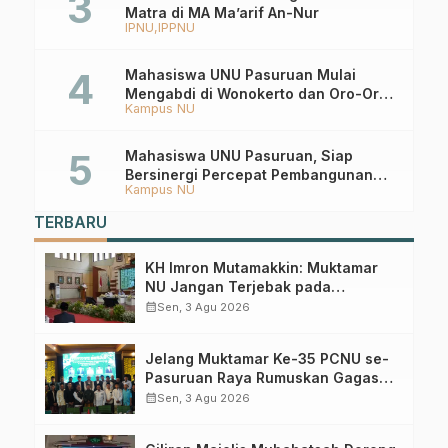
Matra di MA Ma’arif An-Nur
IPNU
IPPNU
Mahasiswa UNU Pasuruan Mulai
Mengabdi di Wonokerto dan Oro-Oro
Kampus NU
Ombo Wetan Berikut Programnya
Mahasiswa UNU Pasuruan, Siap
Bersinergi Percepat Pembangunan
Kampus NU
Desa Toyaning
TERBARU
KH Imron Mutamakkin: Muktamar
NU Jangan Terjebak pada
Perebutan Kursi Ketua Umum
calendar_month
Sen, 3 Agu 2026
Jelang Muktamar Ke-35 PCNU se-
Pasuruan Raya Rumuskan Gagasan
Transformasi Gerakan NU Menuju
calendar_month
Sen, 3 Agu 2026
Abad Kedua