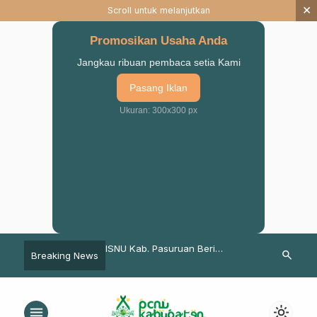
×
Scroll untuk melanjutkan
Promosikan Usaha Anda
Jangkau ribuan pembaca setia Kami
Pasang Iklan
Ukuran: 300x300 px
Mutamakkin: Bacakan
ISNU Kab. Pasuruan Beri
Safari Ramad
search
Breaking News
 untuk Anak Agar Jadi
Penghargaan Para Wisudawan
Mutamakkin 
olihah
Terbaik STAI Salahuddin
NU Lawan Ra
menu
light_mode