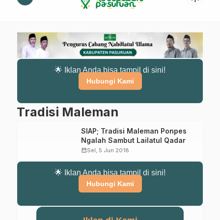
🌟 Iklan Anda bisa tampil di sini!
Hubungi Kami
Tradisi Maleman
SIAP; Tradisi Maleman Ponpes
Ngalah Sambut Lailatul Qadar
calendar_month
Sel, 5 Jun 2018
🌟 Iklan Anda bisa tampil di sini!
Hubungi Kami