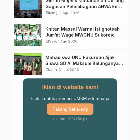
Giliran Majelis Mubahatsah Dorong
Gagasan Pelembagaan AHWA ke
Forum Muktamar Mendatang
calendar_month
Ming, 2 Agu 2026
Khitan Massal Warnai Istighotsah
Jum’at Wage MWCNU Sukorejo
calendar_month
Sab, 1 Agu 2026
Mahasiswa UNU Pasuruan Ajak
Siswa SD Al Maksum Balunganyar
Kuasai Penjumlahan Bersusun
calendar_month
Jum, 31 Jul 2026
Iklan di website kami
Efektif untuk promosi UMKM & lembaga
Pasang Sekarang
Ukuran: 300x250 px