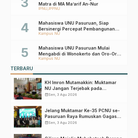
Matra di MA Ma’arif An-Nur
IPNU
IPPNU
Mahasiswa UNU Pasuruan, Siap
Bersinergi Percepat Pembangunan
Kampus NU
Desa Toyaning
Mahasiswa UNU Pasuruan Mulai
Mengabdi di Wonokerto dan Oro-Oro
Kampus NU
Ombo Wetan Berikut Programnya
TERBARU
KH Imron Mutamakkin: Muktamar
NU Jangan Terjebak pada
Perebutan Kursi Ketua Umum
calendar_month
Sen, 3 Agu 2026
Jelang Muktamar Ke-35 PCNU se-
Pasuruan Raya Rumuskan Gagasan
Transformasi Gerakan NU Menuju
calendar_month
Sen, 3 Agu 2026
Abad Kedua