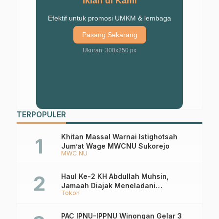
Iklan di Kami
Efektif untuk promosi UMKM & lembaga
Pasang Sekarang
Ukuran: 300x250 px
TERPOPULER
Khitan Massal Warnai Istighotsah
Jum’at Wage MWCNU Sukorejo
MWC NU
Haul Ke-2 KH Abdullah Muhsin,
Jamaah Diajak Meneladani
Tokoh
Keistiqamahan
PAC IPNU-IPPNU Winongan Gelar 3