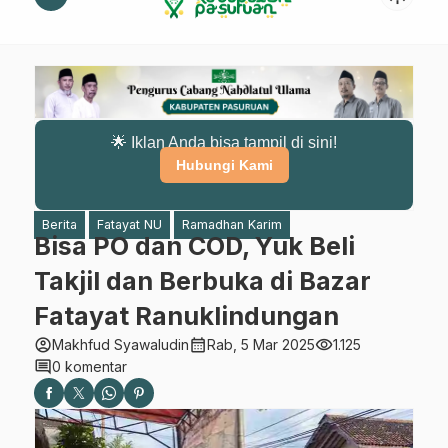
🌟 Iklan Anda bisa tampil di sini!
Hubungi Kami
Berita
Fatayat NU
Ramadhan Karim
Bisa PO dan COD, Yuk Beli
Takjil dan Berbuka di Bazar
Fatayat Ranuklindungan
account_circle
calendar_month
visibility
Makhfud Syawaludin
Rab, 5 Mar 2025
1.125
comment
0 komentar