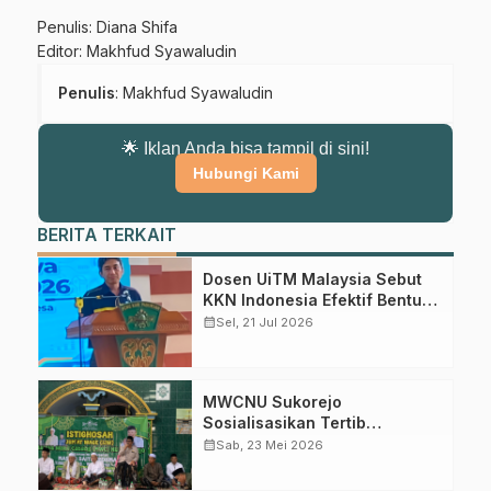
Penulis: Diana Shifa
Editor: Makhfud Syawaludin
Penulis
: Makhfud Syawaludin
🌟 Iklan Anda bisa tampil di sini!
Hubungi Kami
BERITA TERKAIT
Dosen UiTM Malaysia Sebut
KKN Indonesia Efektif Bentuk
Karakter Mahasiswa
calendar_month
Sel, 21 Jul 2026
MWCNU Sukorejo
Sosialisasikan Tertib
Administrasi dalam Istighotsah
calendar_month
Sab, 23 Mei 2026
Jum’at Wage