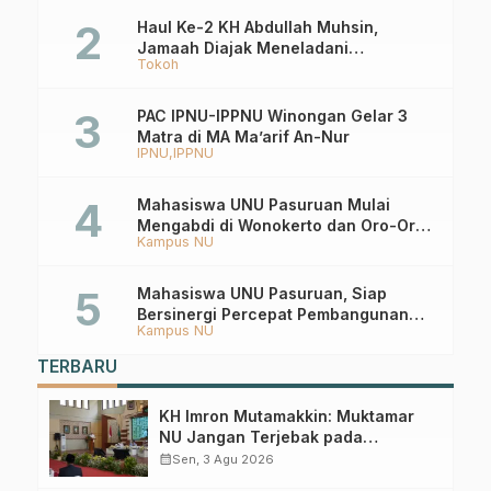
Haul Ke-2 KH Abdullah Muhsin,
Jamaah Diajak Meneladani
Tokoh
Keistiqamahan
PAC IPNU-IPPNU Winongan Gelar 3
Matra di MA Ma’arif An-Nur
IPNU
IPPNU
Mahasiswa UNU Pasuruan Mulai
Mengabdi di Wonokerto dan Oro-Oro
Kampus NU
Ombo Wetan Berikut Programnya
Mahasiswa UNU Pasuruan, Siap
Bersinergi Percepat Pembangunan
Kampus NU
Desa Toyaning
TERBARU
KH Imron Mutamakkin: Muktamar
NU Jangan Terjebak pada
Perebutan Kursi Ketua Umum
calendar_month
Sen, 3 Agu 2026