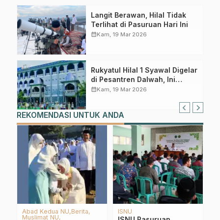
Langit Berawan, Hilal Tidak
Terlihat di Pasuruan Hari Ini
calendar_month
Kam, 19 Mar 2026
Rukyatul Hilal 1 Syawal Digelar
di Pesantren Dalwah, Ini
Prediksi LFNU Pasuruan
calendar_month
Kam, 19 Mar 2026
REKOMENDASI UNTUK ANDA
LPBINU
GP Ansor NU
P
Tradisi & Budaya
HSN 2018: Santri
M