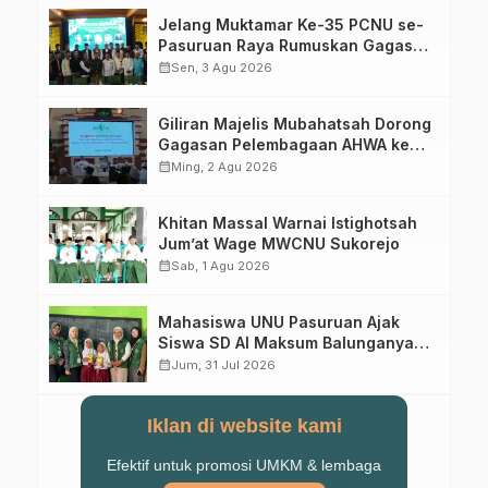
Jelang Muktamar Ke-35 PCNU se-
Pasuruan Raya Rumuskan Gagasan
Transformasi Gerakan NU Menuju
calendar_month
Sen, 3 Agu 2026
Abad Kedua
Giliran Majelis Mubahatsah Dorong
Gagasan Pelembagaan AHWA ke
Forum Muktamar Mendatang
calendar_month
Ming, 2 Agu 2026
Khitan Massal Warnai Istighotsah
Jum’at Wage MWCNU Sukorejo
calendar_month
Sab, 1 Agu 2026
Mahasiswa UNU Pasuruan Ajak
Siswa SD Al Maksum Balunganyar
Kuasai Penjumlahan Bersusun
calendar_month
Jum, 31 Jul 2026
Iklan di website kami
Efektif untuk promosi UMKM & lembaga