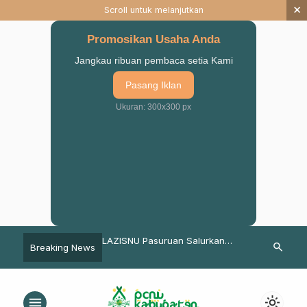
×
Scroll untuk melanjutkan
Promosikan Usaha Anda
Jangkau ribuan pembaca setia Kami
Pasang Iklan
Ukuran: 300x300 px
STAI Salahuddin dan
LAZISNU Pasuruan Salurkan
LFNU Pasuruan
search
Breaking News
suruan Mewisuda 365
Beasiswa untuk Siswa Kurang
Kabupaten P
Mampu
Terlihat
menu
light_mode