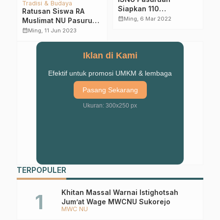
Melalui Majelis Dzikir
Pasuruan Bersama
2
& Sholawat, Ansor
LPBI NU Belajar Wast
A
calendar_month
calendar_month
Kam, 18 Okt 2018
Pasuruan Perkuat
calendar_month
Sab, 12 Jan 2019
Water Manajemen
P
Konsolidasi Organisasi
Iklan di Kami
Efektif untuk promosi UMKM & lembaga
Pasang Sekarang
Ukuran: 300x250 px
TERPOPULER
Khitan Massal Warnai Istighotsah
Jum’at Wage MWCNU Sukorejo
MWC NU