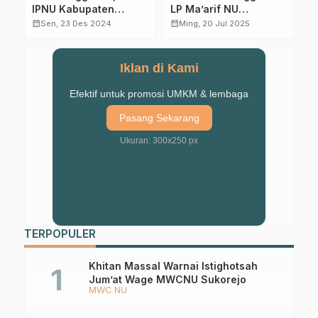
Launching Soon,
D
Syariah STAI
NUmbasmart “Toko
A
Salahuddin Sukses,
calendar_month
Sel, 21 Feb 2023
Retail Dari, Oleh, dan
calendar_month
calendar_month
Ming, 28 Mei 2023
Peserta Minta
Untuk NU”
Diadakan Setiap
Tahun
Iklan di Kami
Efektif untuk promosi UMKM & lembaga
Pasang Sekarang
Ukuran: 300x250 px
TERPOPULER
Khitan Massal Warnai Istighotsah
Jum’at Wage MWCNU Sukorejo
MWC NU