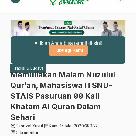
🌟 Iklan Anda bisa tampil di sini!
Hubungi Kami
Tradisi & Budaya
Memuliakan Malam Nuzulul
Qur’an, Mahasiswa ITSNU-
STAIS Pasuruan 99 Kali
Khatam Al Quran Dalam
Sehari
account_circle
calendar_month
visibility
Fahrizal Yusuf
Kam, 14 Mei 2020
987
comment
0 komentar