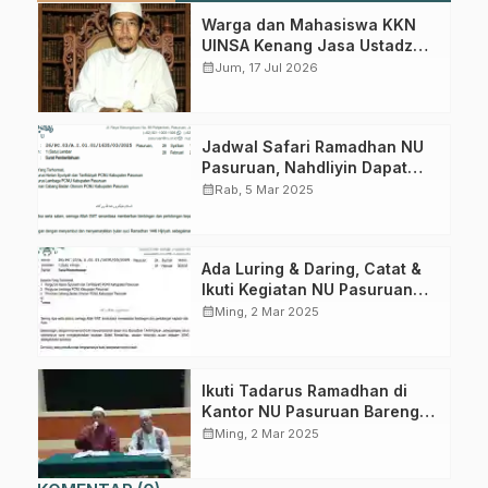
sumber resmi NU Pasuruan.
Warga dan Mahasiswa KKN
UINSA Kenang Jasa Ustadz
Join Sekarang
Ahmad Syafi’i, Guru Ngaji
calendar_month
Jum, 17 Jul 2026
Pertama di Winong Barat
Jadwal Safari Ramadhan NU
Pasuruan, Nahdliyin Dapat
Hadir Luring atau Daring
calendar_month
Rab, 5 Mar 2025
Ada Luring & Daring, Catat &
Ikuti Kegiatan NU Pasuruan
Selama Ramadhan
calendar_month
Ming, 2 Mar 2025
Ikuti Tadarus Ramadhan di
Kantor NU Pasuruan Bareng
Qori JQHNU
calendar_month
Ming, 2 Mar 2025