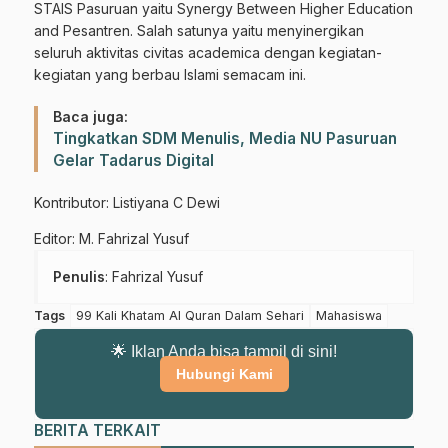
STAIS Pasuruan yaitu Synergy Between Higher Education
and Pesantren. Salah satunya yaitu menyinergikan
seluruh aktivitas civitas academica dengan kegiatan-
kegiatan yang berbau Islami semacam ini.
Baca juga:
Tingkatkan SDM Menulis, Media NU Pasuruan
Gelar Tadarus Digital
Kontributor: Listiyana C Dewi
Editor: M. Fahrizal Yusuf
Penulis
: Fahrizal Yusuf
Tags
99 Kali Khatam Al Quran Dalam Sehari
Mahasiswa
🌟 Iklan Anda bisa tampil di sini!
Gabung Channel WhatsApp NU
Hubungi Kami
Pasuruan
BERITA TERKAIT
Dapatkan info kegiatan, kajian, dan berita terbaru langsung dari