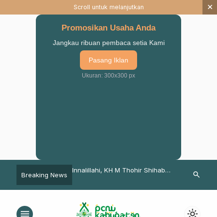
×
Scroll untuk melanjutkan
Promosikan Usaha Anda
Jangkau ribuan pembaca setia Kami
Pasang Iklan
Ukuran: 300x300 px
 Nashor : Konfercab
Innalillahi, KH M Thohir Shihab
Bermanfaat,
search
Breaking News
uasi Kerja Organisasi
Rais MWCNU Tutur Wafat
Berjalan Ma
Pasuruan Aka
Pemdes Tamb
menu
light_mode