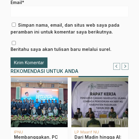
Email*
Simpan nama, email, dan situs web saya pada
peramban ini untuk komentar saya berikutnya.
Beritahu saya akan tulisan baru melalui surel.
REKOMENDASI UNTUK ANDA
Abad Kedua NU
Berita
Berita
Kampus NU
Be
LPNU
E-
:
ONPASY Perbankan