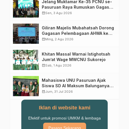
Jelang Muktamar Ke-35 PCNU se-
Pasuruan Raya Rumuskan Gagasan
Transformasi Gerakan NU Menuju
calendar_month
Sen, 3 Agu 2026
Abad Kedua
Giliran Majelis Mubahatsah Dorong
Gagasan Pelembagaan AHWA ke
Forum Muktamar Mendatang
calendar_month
Ming, 2 Agu 2026
Khitan Massal Warnai Istighotsah
Jum’at Wage MWCNU Sukorejo
calendar_month
Sab, 1 Agu 2026
Mahasiswa UNU Pasuruan Ajak
Siswa SD Al Maksum Balunganyar
Kuasai Penjumlahan Bersusun
calendar_month
Jum, 31 Jul 2026
Iklan di website kami
Efektif untuk promosi UMKM & lembaga
Pasang Sekarang