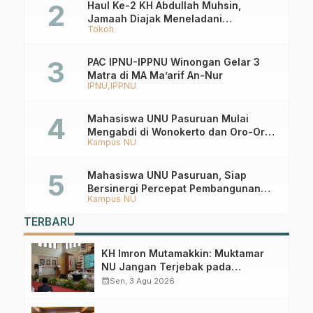
Haul Ke-2 KH Abdullah Muhsin,
Jamaah Diajak Meneladani
Tokoh
Keistiqamahan
PAC IPNU-IPPNU Winongan Gelar 3
Matra di MA Ma’arif An-Nur
IPNU
IPPNU
Mahasiswa UNU Pasuruan Mulai
Mengabdi di Wonokerto dan Oro-Oro
Kampus NU
Ombo Wetan Berikut Programnya
Mahasiswa UNU Pasuruan, Siap
Bersinergi Percepat Pembangunan
Kampus NU
Desa Toyaning
TERBARU
KH Imron Mutamakkin: Muktamar
NU Jangan Terjebak pada
Perebutan Kursi Ketua Umum
calendar_month
Sen, 3 Agu 2026