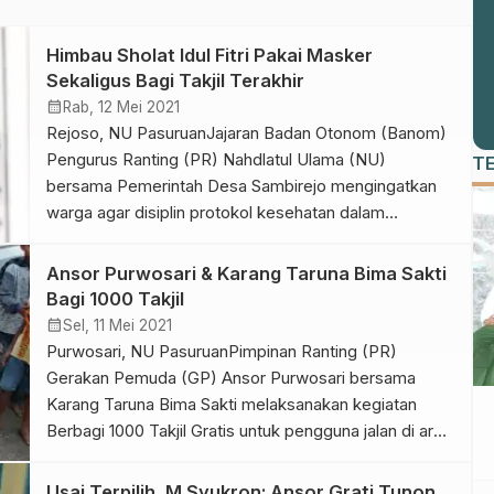
Himbau Sholat Idul Fitri Pakai Masker
Sekaligus Bagi Takjil Terakhir
calendar_month
Rab, 12 Mei 2021
Rejoso, NU PasuruanJajaran Badan Otonom (Banom)
Pengurus Ranting (PR) Nahdlatul Ulama (NU)
T
bersama Pemerintah Desa Sambirejo mengingatkan
warga agar disiplin protokol kesehatan dalam
pelaksanaan Sholat Idul Fitri besok pagi dan tidak
mudik. Kepala Desa Sambirejo Daifah, menyampaikan
Ansor Purwosari & Karang Taruna Bima Sakti
terima kasih kepada Ansor dan IPNU IPPNU atas kerja
Bagi 1000 Takjil
bersamanya untuk mengingatkan warga agar disiplin
calendar_month
Sel, 11 Mei 2021
protokol kesehatan dalam […]
Purwosari, NU PasuruanPimpinan Ranting (PR)
Gerakan Pemuda (GP) Ansor Purwosari bersama
Karang Taruna Bima Sakti melaksanakan kegiatan
Berbagi 1000 Takjil Gratis untuk pengguna jalan di area
Kelurahan, Senin (10/5/21). Kegiatan yang tepat di
perempatan Area PT. Trisakti Purwosari Makmur itu,
Usai Terpilih, M Syukron: Ansor Grati Tunon