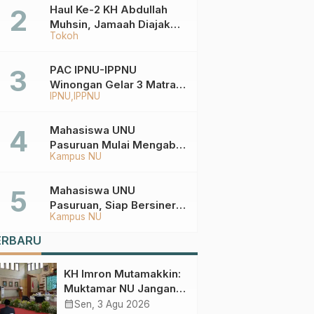
Haul Ke-2 KH Abdullah
Muhsin, Jamaah Diajak
Tokoh
Meneladani
Keistiqamahan
PAC IPNU-IPPNU
Winongan Gelar 3 Matra
IPNU
IPPNU
di MA Ma’arif An-Nur
Mahasiswa UNU
Pasuruan Mulai Mengabdi
Kampus NU
di Wonokerto dan Oro-
Oro Ombo Wetan Berikut
Programnya
Mahasiswa UNU
Pasuruan, Siap Bersinergi
Kampus NU
Percepat Pembangunan
Desa Toyaning
ERBARU
KH Imron Mutamakkin:
Muktamar NU Jangan
Terjebak pada
calendar_month
Sen, 3 Agu 2026