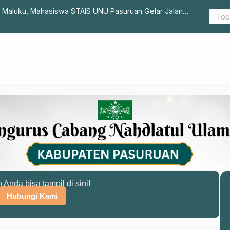
i Maluku, Mahasiswa STAIS UNU Pasuruan Gelar Jalan
Hendak Mela
Literasi
n Anda bisa tampil di sini!
Hubungi Kami