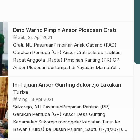
Dino Warno Pimpin Ansor Plososari Grati
calendar_month
Sab, 24 Apr 2021
Grati, NU PasuruanPimpinan Anak Cabang (PAC)
Gerakan Pemuda (GP) Ansor Grati sukses fasilitasi
Rapat Anggota (Rapta) Pimpinan Ranting (PR) GP
Ansor Plososari bertempat di Yayasan Mamba’ul
Muttaqin Desa Plososari Kecamatan Grati Kabupaten
Pasuruan, Jum’at (23/4/2021). Ketua PAC GP Ansor
Ini Tujuan Ansor Gunting Sukorejo Lakukan
Grati Misbahul Munir menjelaskan bahwa tujuan
Turba
kegiatan ini untuk regenerasi kepengurusan dan
calendar_month
Ming, 18 Apr 2021
menjadi pembelajaran berdemokrasi dalam […]
Sukorejo, NU PasuruanPimpinan Ranting (PR)
Gerakan Pemuda (GP) Ansor Desa Gunting
Kecamatan Sukorejo menggelar kegiatan Turun ke
Bawah (Turba) ke Dusun Pajaran, Sabtu (17/4/2021).
Kegiatan itu merupakan rangkaian konsolidasi untuk