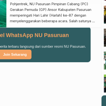
Masjid wilayah Pohjentrek. […]
Pohjentrek, NU Pasuruan Pimpinan Cabang (PC)
Gerakan Pemuda (GP) Ansor Kabupaten Pasuruan
memperingati Hari Lahir (Harlah) ke-87 dengan
menyelenggarakan beberapa acara. Salah satunya
kegiatan pembagian Takjil on the Road, Sabtu
(24/4/2021). Kegiatan itu serentak dilakukan di 87 titik
el WhatsApp NU Pasuruan
yang tersebar di 19 Pimpinan Anak Cabang (PAC).
Adapun jumlah total paket takjil mencapai 43.500
 berita terbaru langsung dari sumber resmi NU Pasuruan.
paket. Ketua […]
Join Sekarang