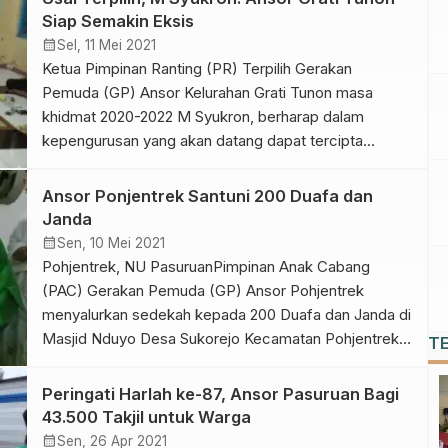
diikuti oleh 200 Anggota dari PR GP ANSOR dan
Siap Semakin Eksis
Karang Taruna dengan tetap menerapkan protokol
calendar_month
Sel, 11 Mei 2021
[…]
Ketua Pimpinan Ranting (PR) Terpilih Gerakan
Pemuda (GP) Ansor Kelurahan Grati Tunon masa
khidmat 2020-2022 M Syukron, berharap dalam
kepengurusan yang akan datang dapat tercipta
kerjasama yang semakin baik diantara sesama
pengurus, semua anggota dan kader Ansor.
Ansor Ponjentrek Santuni 200 Duafa dan
“Kedepannya eksistensi gerakan Ansor Kelurahan
Janda
Grati Tunon harus lebih efektif. Oleh karena itu, bagi
calendar_month
Sen, 10 Mei 2021
semua pengurus yang terpilih […]
Pohjentrek, NU PasuruanPimpinan Anak Cabang
(PAC) Gerakan Pemuda (GP) Ansor Pohjentrek
menyalurkan sedekah kepada 200 Duafa dan Janda di
Masjid Nduyo Desa Sukorejo Kecamatan Pohjentrek
T
Kabupaten Pasuruan, Sabtu (8/5/2021). Kegiatan yang
bertepatan dengan malam 27 Ramadlan itu menjadi
Peringati Harlah ke-87, Ansor Pasuruan Bagi
puncak kegiatan rutin Khotmil Qur’an setiap malam
43.500 Takjil untuk Warga
minggu yang dilaksanakan secara bergilir di beberapa
calendar_month
Sen, 26 Apr 2021