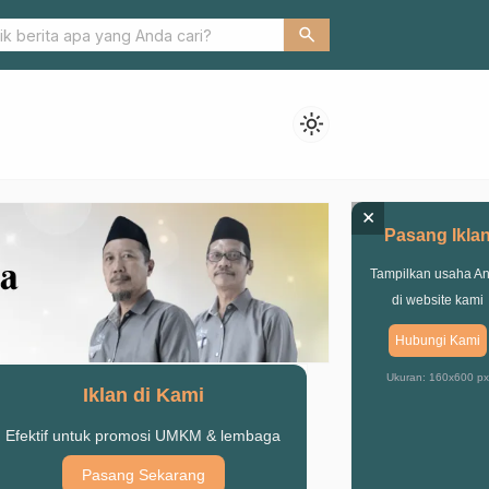
wan Radikalisasi, Matan Universitas Yudharta Pasuruan Gelar Kel
search
light_mode
×
Pasang Ikla
Tampilkan usaha A
di website kami
Hubungi Kami
Ukuran: 160x600 px
Iklan di Kami
Efektif untuk promosi UMKM & lembaga
Pasang Sekarang