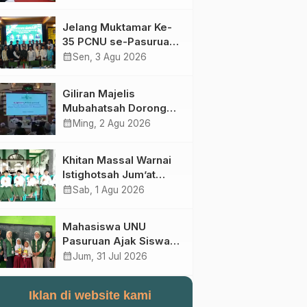
Perebutan Kursi Ketua
Umum
Jelang Muktamar Ke-
35 PCNU se-Pasuruan
Raya Rumuskan
calendar_month
Sen, 3 Agu 2026
Gagasan Transformasi
Gerakan NU Menuju
Giliran Majelis
Abad Kedua
Mubahatsah Dorong
Gagasan Pelembagaan
calendar_month
Ming, 2 Agu 2026
AHWA ke Forum
Muktamar Mendatang
Khitan Massal Warnai
Istighotsah Jum’at
Wage MWCNU
calendar_month
Sab, 1 Agu 2026
Sukorejo
Mahasiswa UNU
Pasuruan Ajak Siswa
SD Al Maksum
calendar_month
Jum, 31 Jul 2026
Balunganyar Kuasai
Penjumlahan Bersusun
Iklan di website kami