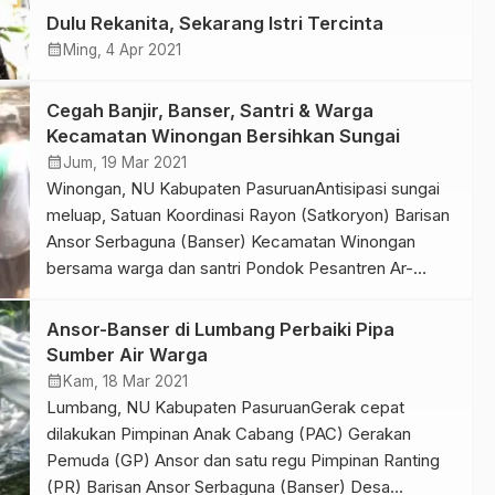
menyatukan persepsi pengurus organisasi dan
Dulu Rekanita, Sekarang Istri Tercinta
persiapan rencana penyusunan program kerja periode
calendar_month
Ming, 4 Apr 2021
2021-2023. “Kami sekaligus Ta’arufan, kenalan
kepengurusan ranting yang baru,” ujar Muhamad
Cegah Banjir, Banser, Santri & Warga
Ismail selaku Ketua […]
Kecamatan Winongan Bersihkan Sungai
calendar_month
Jum, 19 Mar 2021
Winongan, NU Kabupaten PasuruanAntisipasi sungai
meluap, Satuan Koordinasi Rayon (Satkoryon) Barisan
Ansor Serbaguna (Banser) Kecamatan Winongan
bersama warga dan santri Pondok Pesantren Ar-
Roudloh Desa Tambak Rejo Kecamatan Pasrepan
membersihkan sungai utama yang berada di
Ansor-Banser di Lumbang Perbaiki Pipa
wilayahnya. Kegiatan dimulai pukul tujuh pagi hingga
Sumber Air Warga
empat sore dan diikuti lebih dari 100 orang. “Kegiatan
calendar_month
Kam, 18 Mar 2021
bersih-bersih sungai ini untuk meminimalisir […]
Lumbang, NU Kabupaten PasuruanGerak cepat
dilakukan Pimpinan Anak Cabang (PAC) Gerakan
Pemuda (GP) Ansor dan satu regu Pimpinan Ranting
(PR) Barisan Ansor Serbaguna (Banser) Desa