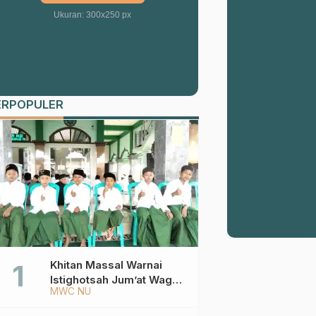
Ukuran: 300x250 px
ERPOPULER
Khitan Massal Warnai
Istighotsah Jum’at Wage
MWC NU
MWCNU Sukorejo