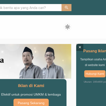
ahun Baru Islam, Ponpes Ash-Shiddiqi Nguling Gelar Santunan Yati
search
light_mode
×
Pasang Ikla
Tampilkan usaha A
di website kami
Hubungi Kami
Ukuran: 160x600 px
Iklan di Kami
Efektif untuk promosi UMKM & lembaga
Pasang Sekarang