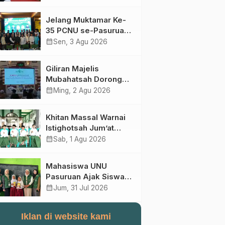
Perebutan Kursi Ketua
Umum
Jelang Muktamar Ke-
35 PCNU se-Pasuruan
Raya Rumuskan
calendar_month
Sen, 3 Agu 2026
Gagasan Transformasi
Gerakan NU Menuju
Giliran Majelis
Abad Kedua
Mubahatsah Dorong
Gagasan Pelembagaan
calendar_month
Ming, 2 Agu 2026
AHWA ke Forum
Muktamar Mendatang
Khitan Massal Warnai
Istighotsah Jum’at
Wage MWCNU
calendar_month
Sab, 1 Agu 2026
Sukorejo
Mahasiswa UNU
Pasuruan Ajak Siswa
SD Al Maksum
calendar_month
Jum, 31 Jul 2026
Balunganyar Kuasai
Penjumlahan Bersusun
Iklan di website kami