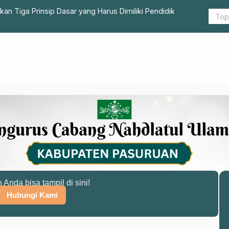
SNU Pasuruan Jelaskan Tiga Prinsip Dasar yang Harus Dimiliki Pendidik
Peringati T
Dhuafa
n Anda bisa tampil di sini!
Hubungi Kami