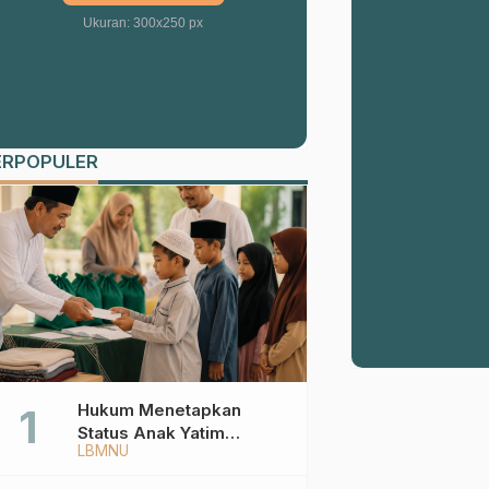
Ukuran: 300x250 px
ERPOPULER
Hukum Menetapkan
Status Anak Yatim
LBMNU
Berdasarkan KK,
Bagaimana