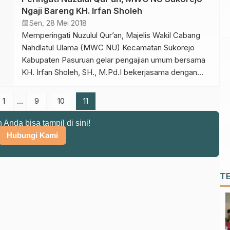
Ngaji Bareng KH. Irfan Sholeh
calendar_month
Sen, 28 Mei 2018
Memperingati Nuzulul Qur’an, Majelis Wakil Cabang
Nahdlatul Ulama (MWC NU) Kecamatan Sukorejo
Kabupaten Pasuruan gelar pengajian umum bersama
KH. Irfan Sholeh, SH., M.Pd.I bekerjasama dengan
Takmir Masjid Besar Al-Mukhlasin Sukorejo, kemarin
malam (27/05/2018).
1
…
9
10
11
n Anda bisa tampil di sini!
Hubungi Kami
T