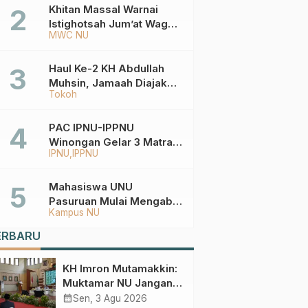
Ketentuannya?
Khitan Massal Warnai
Istighotsah Jum’at Wage
MWC NU
MWCNU Sukorejo
Haul Ke-2 KH Abdullah
Muhsin, Jamaah Diajak
Tokoh
Meneladani
Keistiqamahan
PAC IPNU-IPPNU
Winongan Gelar 3 Matra
IPNU
IPPNU
di MA Ma’arif An-Nur
Mahasiswa UNU
Pasuruan Mulai Mengabdi
Kampus NU
di Wonokerto dan Oro-
Oro Ombo Wetan Berikut
ERBARU
Programnya
KH Imron Mutamakkin:
Muktamar NU Jangan
Terjebak pada
calendar_month
Sen, 3 Agu 2026