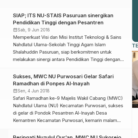
SIAP; ITS NU-STAIS Pasuruan sinergikan
Pendidikan Tinggi dengan Pesantren
calendar_month
Sab, 9 Jun 2018
Memperkuat Visi dan Misi Institut Teknologi & Sains
Nahdlatul Ulama-Sekolah Tinggi Agam Islam
T
Shalahuddin Pasuruan, siap berkomitmen untuk
melakukan sinergi antara Pendidikan Tinggi dengan
Pendidikan Pondok Pesantren.
Sukses, MWC NU Purwosari Gelar Safari
Ramadhan di Ponpes Al-Inayah
calendar_month
Sen, 4 Jun 2018
Safari Ramadhan ke-9 Majelis Wakil Cabang (MWC)
Nahdlatul Ulama (NU) Kecamatan Purwosari, sukses
di gelar di Pondok Pesantren Al-Inayah Desa
Kemantren Kecamatan Purwosari, kemarin malam
(4/6/2018).
Peringati Nuzulul Qur’an, MWC NU Sukorejo