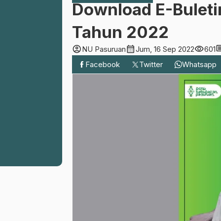
Download E-Buleti
Tahun 2022
account_circle
calendar_month
visibility
com
NU Pasuruan
Jum, 16 Sep 2022
601
Facebook
Twitter
Whatsapp