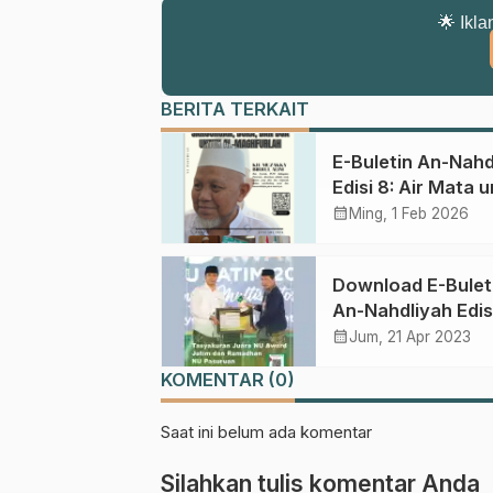
🌟 Ikla
BERITA TERKAIT
E-Buletin An-Nahd
Edisi 8: Air Mata 
Sang Murobbi dan
calendar_month
Ming, 1 Feb 2026
Jejak Spiritual Sa
Abad NU
Download E-Bulet
An-Nahdliyah Edis
calendar_month
Jum, 21 Apr 2023
KOMENTAR (0)
Saat ini belum ada komentar
Silahkan tulis komentar Anda