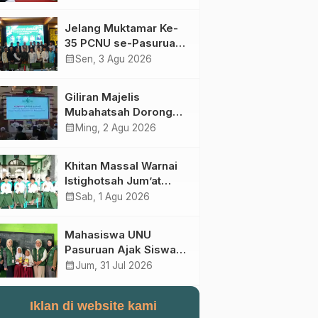
Perebutan Kursi Ketua
Umum
Jelang Muktamar Ke-
35 PCNU se-Pasuruan
Raya Rumuskan
calendar_month
Sen, 3 Agu 2026
Gagasan Transformasi
Gerakan NU Menuju
Giliran Majelis
Abad Kedua
Mubahatsah Dorong
Gagasan Pelembagaan
calendar_month
Ming, 2 Agu 2026
AHWA ke Forum
Muktamar Mendatang
Khitan Massal Warnai
Istighotsah Jum’at
Wage MWCNU
calendar_month
Sab, 1 Agu 2026
Sukorejo
Mahasiswa UNU
Pasuruan Ajak Siswa
SD Al Maksum
calendar_month
Jum, 31 Jul 2026
Balunganyar Kuasai
Penjumlahan Bersusun
Iklan di website kami