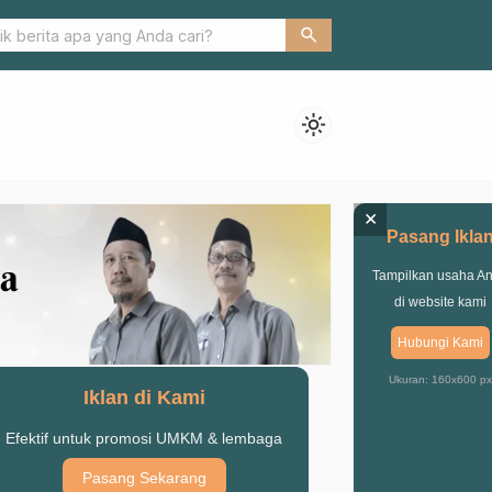
bupaten Pasuruan Bantu Korban Bencana di Probolinggo & Jember
search
light_mode
×
Pasang Ikla
Tampilkan usaha A
di website kami
Hubungi Kami
Ukuran: 160x600 px
Iklan di Kami
Efektif untuk promosi UMKM & lembaga
Pasang Sekarang