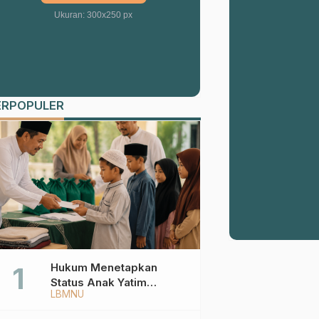
Ukuran: 300x250 px
ERPOPULER
Hukum Menetapkan
Status Anak Yatim
LBMNU
Berdasarkan KK,
Bagaimana