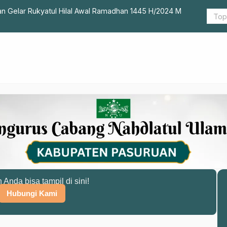
n Gelar Rukyatul Hilal Awal Ramadhan 1445 H/2024 M
Lazisnu Ka
n Anda bisa tampil di sini!
Hubungi Kami