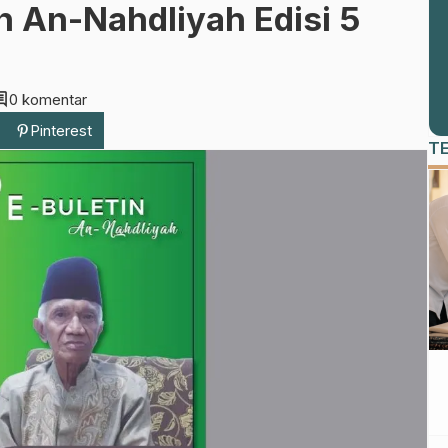
n An-Nahdliyah Edisi 5
ment
0 komentar
Pinterest
T