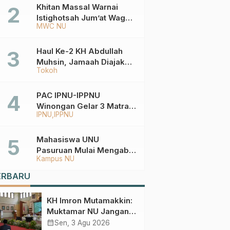
Ketentuannya?
Khitan Massal Warnai
Istighotsah Jum’at Wage
MWC NU
MWCNU Sukorejo
Haul Ke-2 KH Abdullah
Muhsin, Jamaah Diajak
Tokoh
Meneladani
Keistiqamahan
PAC IPNU-IPPNU
Winongan Gelar 3 Matra
IPNU
IPPNU
di MA Ma’arif An-Nur
Mahasiswa UNU
Pasuruan Mulai Mengabdi
Kampus NU
di Wonokerto dan Oro-
Oro Ombo Wetan Berikut
ERBARU
Programnya
KH Imron Mutamakkin:
Muktamar NU Jangan
Terjebak pada
calendar_month
Sen, 3 Agu 2026