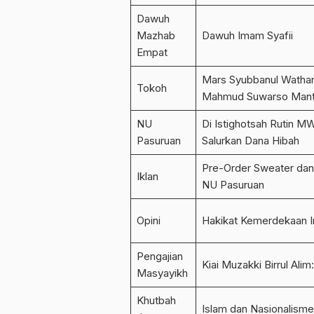
Dawuh
Mazhab
Dawuh Imam Syafii
Empat
Mars Syubbanul Wathan
Tokoh
Mahmud Suwarso Mant
NU
Di Istighotsah Rutin 
Pasuruan
Salurkan Dana Hibah
Pre-Order Sweater dan 
Iklan
NU Pasuruan
Opini
Hakikat Kemerdekaan I
Pengajian
Kiai Muzakki Birrul Alim
Masyayikh
Khutbah
Islam dan Nasionalisme