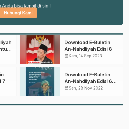
n Anda bisa tampil di sini!
Hubungi Kami
liyah
Download E-Buletin
untuk
An-Nahdliyah Edisi 8
calendar_month
Kam, 14 Sep 2023
tu
in
Download E-Buletin
i 7
An-Nahdliyah Edisi 6
Tahun 2022
calendar_month
Sen, 28 Nov 2022