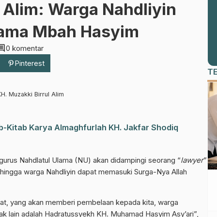
 Alim: Warga Nahdliyin
sama Mbah Hasyim
mment
0 komentar
Pinterest
T
H. Muzakki Birrul Alim
-Kitab Karya Almaghfurlah KH. Jakfar Shodiq
gurus Nahdlatul Ulama (NU) akan didampingi seorang “
lawyer
”
hingga warga Nahdliyin dapat memasuki Surga-Nya Allah
at, yang akan memberi pembelaan kepada kita, warga
ak lain adalah Hadratussyekh KH. Muhamad Hasyim Asy’ari”,