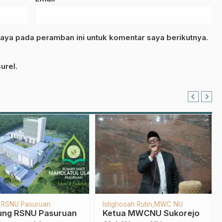
aya pada peramban ini untuk komentar saya berikutnya.
urel.
PPNU
LAZISNU
PCNU
eringati Harlah 69, PC
NU Pasuruan Bagikan 50