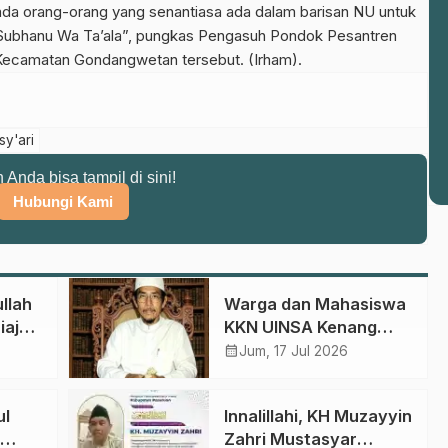
da orang-orang yang senantiasa ada dalam barisan NU untuk
Subhanu Wa Ta’ala”, pungkas Pengasuh Pondok Pesantren
Kecamatan Gondangwetan tersebut. (Irham).
y'ari
n Anda bisa tampil di sini!
Hubungi Kami
llah
Warga dan Mahasiswa
iajak
KKN UINSA Kenang
Jasa Ustadz Ahmad
calendar_month
Jum, 17 Jul 2026
Syafi’i, Guru Ngaji
Pertama di Winong
ul
Innalillahi, KH Muzayyin
Barat
Zahri Mustasyar