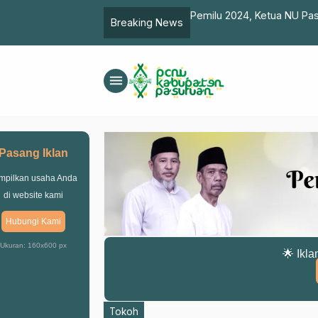
Pemilu, Mempertahankan Dasar
Pemilu 2024, Ketua NU Pas
Breaking News
menu
Pasang Iklan
mpilkan usaha Anda
di website kami
Hubungi Kami
Ukuran: 160x600 px
🌟 Ikla
Tokoh