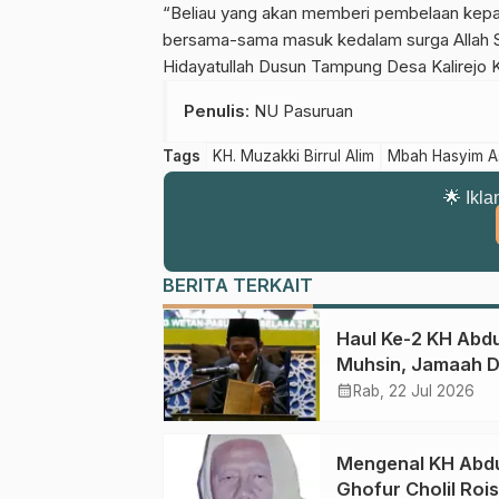
“Beliau yang akan memberi pembelaan kepa
bersama-sama masuk kedalam surga Allah 
Hidayatullah Dusun Tampung Desa Kalirejo 
Penulis
: NU Pasuruan
Tags
KH. Muzakki Birrul Alim
Mbah Hasyim As
🌟 Ikla
BERITA TERKAIT
Haul Ke-2 KH Abdu
Muhsin, Jamaah D
Meneladani
calendar_month
Rab, 22 Jul 2026
Keistiqamahan
Mengenal KH Abd
Ghofur Cholil Rois