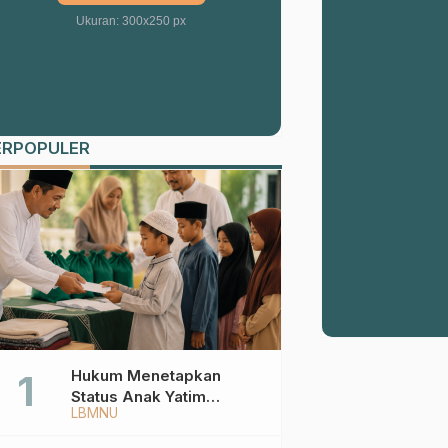
Ukuran: 300x250 px
ERPOPULER
Hukum Menetapkan
Status Anak Yatim
LBMNU
Berdasarkan KK,
Bagaimana