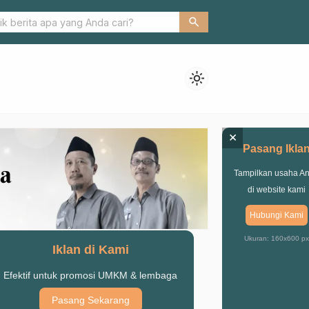
Zaenab Pernah Menangis, Saat Memperkenalkan Muslimat di Peloso
search
light_mode
×
Pasang Ikla
Tampilkan usaha A
di website kami
Hubungi Kami
Ukuran: 160x600 px
Iklan di Kami
Efektif untuk promosi UMKM & lembaga
Pasang Sekarang