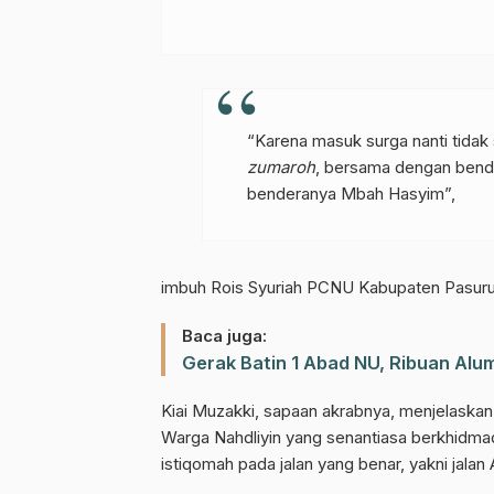
“Karena masuk surga nanti tidak
zumaroh
, bersama dengan bend
benderanya Mbah Hasyim”,
imbuh Rois Syuriah PCNU Kabupaten Pasurua
Baca juga:
Gabung Chann
Gerak Batin 1 Abad NU, Ribuan Alum
Dapatkan info kegiatan, kajian, dan
Kiai Muzakki, sapaan akrabnya, menjelaskan
Warga Nahdliyin yang senantiasa berkhidm
istiqomah pada jalan yang benar, yakni jal