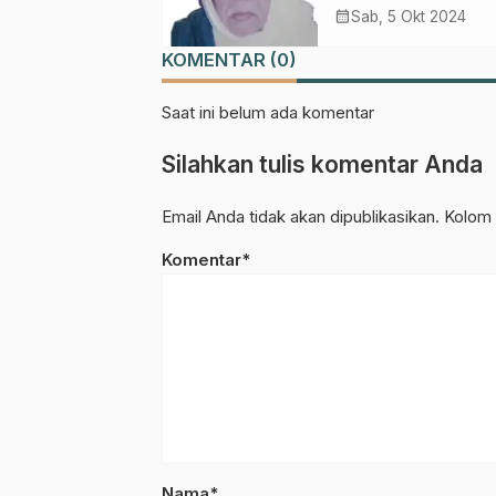
Syuriah PCNU
calendar_month
Sab, 5 Okt 2024
Kabupaten Pasur
KOMENTAR (0)
1980-2001
Saat ini belum ada komentar
Silahkan tulis komentar Anda
Email Anda tidak akan dipublikasikan. Kolom 
Komentar*
Nama*