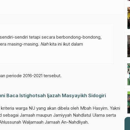
 sendiri-sendiri tetapi secara berbondong-bondong,
era masing-masing.
Nah
kita ini ikut dalam
n periode 2016-2021 tersebut.
el WhatsApp NU Pasuruan
ni Baca Istighotsah Ijazah Masyayikh Sidogiri
 berita terbaru langsung dari sumber resmi NU Pasuruan.
 kriteria warga NU yang akan dibela oleh Mbah Hasyim. Yakni
ad sebagai Jamaah maupun Jamiyyah Nahdlatul Ulama serta
Join Sekarang
an Ahlussunah Waljamaah Jamaah An-Nahdliyah.