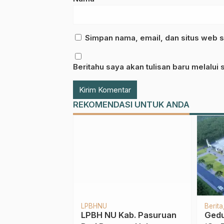
Simpan nama, email, dan situs web s
Beritahu saya akan tulisan baru melalui s
REKOMENDASI UNTUK ANDA
h Rutin
MWC NU
LAZISNU
Tradisi & Budaya
I
MWCNU Sukorejo
Muharram dalam masa
P