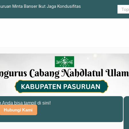
uruan Minta Banser Ikut Jaga Kondusifitas
Kisah Ibu 
Lumbang
n Anda bisa tampil di sini!
Hubungi Kami