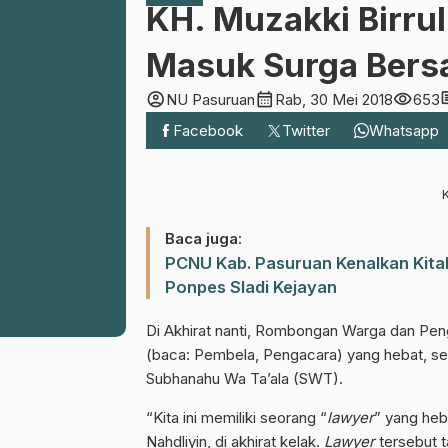
KH. Muzakki Birrul
Masuk Surga Ber
account_circle
calendar_month
visibility
co
NU Pasuruan
Rab, 30 Mei 2018
653
Facebook
Twitter
Whatsapp
K
Baca juga:
PCNU Kab. Pasuruan Kenalkan Kitab
Ponpes Sladi Kejayan
Di Akhirat nanti, Rombongan Warga dan Pen
(baca: Pembela, Pengacara) yang hebat, se
Subhanahu Wa Ta’ala (SWT).
“Kita ini memiliki seorang “
lawyer
” yang heb
Nahdliyin, di akhirat kelak.
Lawyer
tersebut t