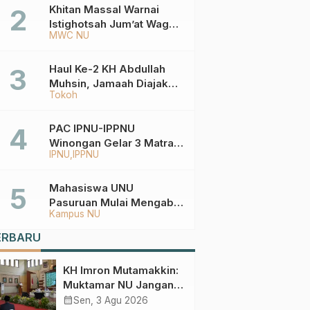
Ketentuannya?
Khitan Massal Warnai
Istighotsah Jum’at Wage
MWC NU
MWCNU Sukorejo
Haul Ke-2 KH Abdullah
Muhsin, Jamaah Diajak
Tokoh
Meneladani
Keistiqamahan
PAC IPNU-IPPNU
Winongan Gelar 3 Matra
IPNU
IPPNU
di MA Ma’arif An-Nur
Mahasiswa UNU
Pasuruan Mulai Mengabdi
Kampus NU
di Wonokerto dan Oro-
Oro Ombo Wetan Berikut
ERBARU
Programnya
KH Imron Mutamakkin:
Muktamar NU Jangan
Terjebak pada
calendar_month
Sen, 3 Agu 2026