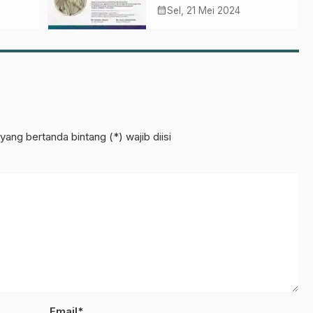
MWCNU Purwosari
calendar_month
Sel, 21 Mei 2024
uan
Wafat
yang bertanda bintang (*) wajib diisi
Email*