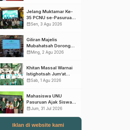
Perebutan Kursi Ketua
Umum
Jelang Muktamar Ke-
35 PCNU se-Pasuruan
Raya Rumuskan
calendar_month
Sen, 3 Agu 2026
Gagasan Transformasi
Gerakan NU Menuju
Giliran Majelis
Abad Kedua
Mubahatsah Dorong
Gagasan Pelembagaan
calendar_month
Ming, 2 Agu 2026
AHWA ke Forum
Muktamar Mendatang
Khitan Massal Warnai
Istighotsah Jum’at
Wage MWCNU
calendar_month
Sab, 1 Agu 2026
Sukorejo
Mahasiswa UNU
Pasuruan Ajak Siswa
SD Al Maksum
calendar_month
Jum, 31 Jul 2026
Balunganyar Kuasai
Penjumlahan Bersusun
Iklan di website kami