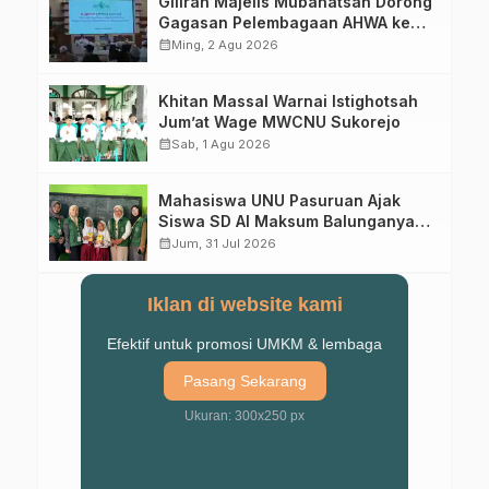
Giliran Majelis Mubahatsah Dorong
Gagasan Pelembagaan AHWA ke
Forum Muktamar Mendatang
calendar_month
Ming, 2 Agu 2026
Khitan Massal Warnai Istighotsah
Jum’at Wage MWCNU Sukorejo
calendar_month
Sab, 1 Agu 2026
Mahasiswa UNU Pasuruan Ajak
Siswa SD Al Maksum Balunganyar
Kuasai Penjumlahan Bersusun
calendar_month
Jum, 31 Jul 2026
Iklan di website kami
Efektif untuk promosi UMKM & lembaga
Pasang Sekarang
Ukuran: 300x250 px