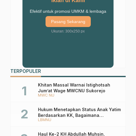
Iklan di Kami
Efektif untuk promosi UMKM & lembaga
Pasang Sekarang
Ukuran: 300x250 px
TERPOPULER
Khitan Massal Warnai Istighotsah
Jum’at Wage MWCNU Sukorejo
MWC NU
Hukum Menetapkan Status Anak Yatim
Berdasarkan KK, Bagaimana
LBMNU
Ketentuannya?
Haul Ke-2 KH Abdullah Muhsin,