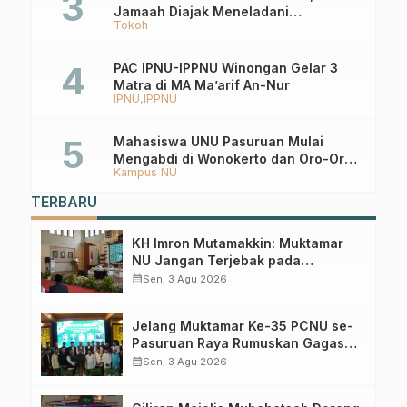
Jamaah Diajak Meneladani
Tokoh
Keistiqamahan
PAC IPNU-IPPNU Winongan Gelar 3
Matra di MA Ma’arif An-Nur
IPNU
IPPNU
Mahasiswa UNU Pasuruan Mulai
Mengabdi di Wonokerto dan Oro-Oro
Kampus NU
Ombo Wetan Berikut Programnya
TERBARU
KH Imron Mutamakkin: Muktamar
NU Jangan Terjebak pada
Perebutan Kursi Ketua Umum
calendar_month
Sen, 3 Agu 2026
Jelang Muktamar Ke-35 PCNU se-
Pasuruan Raya Rumuskan Gagasan
Transformasi Gerakan NU Menuju
calendar_month
Sen, 3 Agu 2026
Abad Kedua