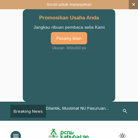
×
Scroll untuk melanjutkan
Promosikan Usaha Anda
Jangkau ribuan pembaca setia Kami
Pasang Iklan
Ukuran: 300x300 px
anen Padi Organik
Dilantik, Muslimat NU Pasuruan
Sambut Mudik
search
Breaking News
bupaten Pasuruan
Diminta Menjalankan Tiga
Ansor Kabup
Amanah
Siapkan 8 Po
menu
light_mode