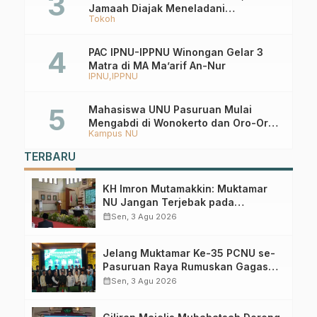
Jamaah Diajak Meneladani
Tokoh
Keistiqamahan
PAC IPNU-IPPNU Winongan Gelar 3
Matra di MA Ma’arif An-Nur
IPNU
IPPNU
Mahasiswa UNU Pasuruan Mulai
Mengabdi di Wonokerto dan Oro-Oro
Kampus NU
Ombo Wetan Berikut Programnya
TERBARU
KH Imron Mutamakkin: Muktamar
NU Jangan Terjebak pada
Perebutan Kursi Ketua Umum
calendar_month
Sen, 3 Agu 2026
Jelang Muktamar Ke-35 PCNU se-
Pasuruan Raya Rumuskan Gagasan
Transformasi Gerakan NU Menuju
calendar_month
Sen, 3 Agu 2026
Abad Kedua