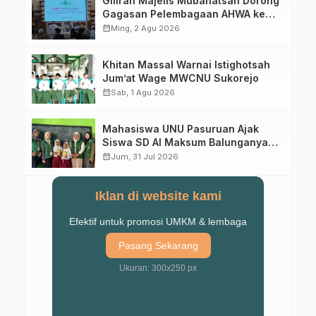
Giliran Majelis Mubahatsah Dorong
Gagasan Pelembagaan AHWA ke
Forum Muktamar Mendatang
calendar_month
Ming, 2 Agu 2026
Khitan Massal Warnai Istighotsah
Jum’at Wage MWCNU Sukorejo
calendar_month
Sab, 1 Agu 2026
Mahasiswa UNU Pasuruan Ajak
Siswa SD Al Maksum Balunganyar
Kuasai Penjumlahan Bersusun
calendar_month
Jum, 31 Jul 2026
Iklan di website kami
Efektif untuk promosi UMKM & lembaga
Pasang Sekarang
Ukuran: 300x250 px