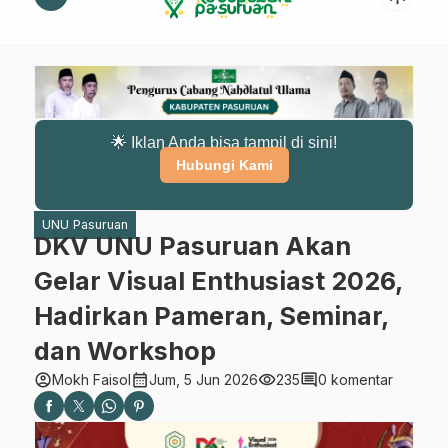
🌟 Iklan Anda bisa tampil di sini!
Hubungi Kami
UNU Pasuruan
DKV UNU Pasuruan Akan
Gelar Visual Enthusiast 2026,
Hadirkan Pameran, Seminar,
dan Workshop
account_circle
calendar_month
visibility
comment
Mokh Faisol
Jum, 5 Jun 2026
235
0 komentar