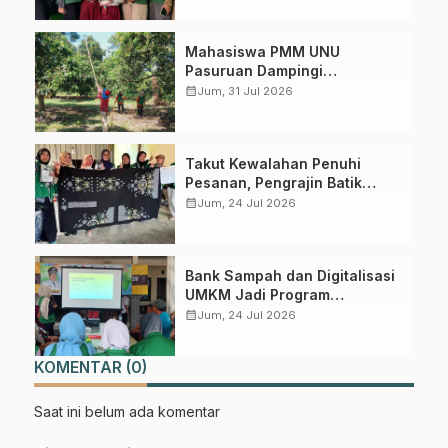
Mahasiswa PMM UNU
Pasuruan Dampingi
Perawatan Kebun Mangga di
calendar_month
Jum, 31 Jul 2026
Desa Wonokerto
Takut Kewalahan Penuhi
Pesanan, Pengrajin Batik
Randupitu Belum Mau Buka
calendar_month
Jum, 24 Jul 2026
Toko Online
Bank Sampah dan Digitalisasi
UMKM Jadi Program
Unggulan, PMM UNU Pasuruan
calendar_month
Jum, 24 Jul 2026
KOMENTAR (0)
Saat ini belum ada komentar