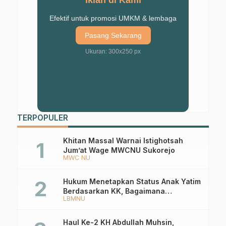
Efektif untuk promosi UMKM & lembaga
Pasang Sekarang
Ukuran: 300x250 px
TERPOPULER
Khitan Massal Warnai Istighotsah
Jum’at Wage MWCNU Sukorejo
MWC NU
Hukum Menetapkan Status Anak Yatim
Berdasarkan KK, Bagaimana
LBMNU
Ketentuannya?
Haul Ke-2 KH Abdullah Muhsin,