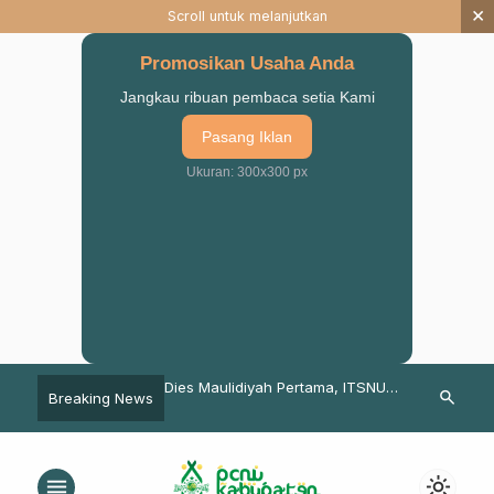
×
Scroll untuk melanjutkan
Promosikan Usaha Anda
Jangkau ribuan pembaca setia Kami
Pasang Iklan
Ukuran: 300x300 px
ruan Tutup Rutinan
Dies Maulidiyah Pertama, ITSNU
Selama Pand
search
Breaking News
yah Abdul Qodir Al
Pasuruan Bersholawat Bersama
ITSNU-STAIS
ekaligus Resmikan
Veve Zulfikar
Optimalkan S
us Dur
Penerimaan 
menu
light_mode
Perkuliahan