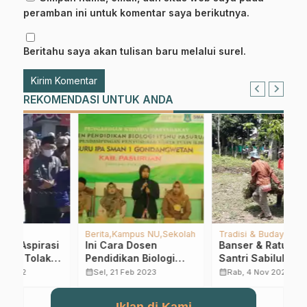
peramban ini untuk komentar saya berikutnya.
Beritahu saya akan tulisan baru melalui surel.
REKOMENDASI UNTUK ANDA
ah
Tradisi & Budaya
ISNU
P
Banser & Ratusan
Milad Ke 25, ISNU
K
Santri Sabilul Muttaqin
Pasuruan Tasyakuran
T
Bantu Persiapan
dengan Potong
N
calendar_month
calendar_month
calendar_month
Rab, 4 Nov 2020
Rab, 20 Nov 2024
Istigasah Jum’at Legi
Tumpeng
D
PCNU
S
Iklan di Kami