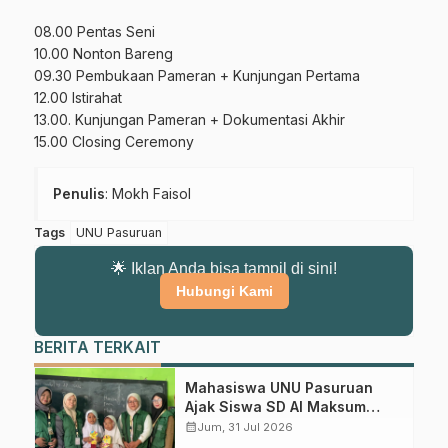
08.00 Pentas Seni
10.00 Nonton Bareng
09.30 Pembukaan Pameran + Kunjungan Pertama
12.00 Istirahat
Gabung Channel WhatsApp NU
13.00. Kunjungan Pameran + Dokumentasi Akhir
Pasuruan
15.00 Closing Ceremony
Dapatkan info kegiatan, kajian, dan berita terbaru langsung dari
Penulis
: Mokh Faisol
sumber resmi NU Pasuruan.
Join Sekarang
Tags
UNU Pasuruan
🌟 Iklan Anda bisa tampil di sini!
Hubungi Kami
BERITA TERKAIT
Mahasiswa UNU Pasuruan
Ajak Siswa SD Al Maksum
Balunganyar Kuasai
calendar_month
Jum, 31 Jul 2026
Penjumlahan Bersusun