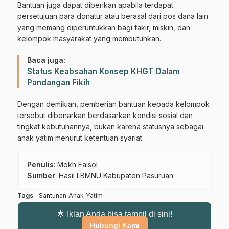
Bantuan juga dapat diberikan apabila terdapat
persetujuan para donatur atau berasal dari pos dana lain
yang memang diperuntukkan bagi fakir, miskin, dan
kelompok masyarakat yang membutuhkan.
Baca juga:
Status Keabsahan Konsep KHGT Dalam
Pandangan Fikih
Dengan demikian, pemberian bantuan kepada kelompok
tersebut dibenarkan berdasarkan kondisi sosial dan
tingkat kebutuhannya, bukan karena statusnya sebagai
anak yatim menurut ketentuan syariat.
Penulis
: Mokh Faisol
Sumber
:
Hasil LBMNU Kabupaten Pasuruan
Tags
Santunan Anak Yatim
Gabung Channel WhatsApp NU
🌟 Iklan Anda bisa tampil di sini!
Pasuruan
Hubungi Kami