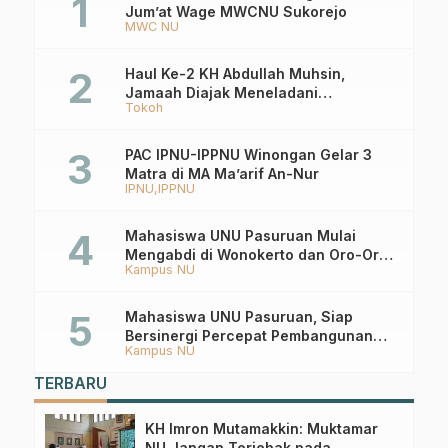
Jum’at Wage MWCNU Sukorejo
MWC NU
Haul Ke-2 KH Abdullah Muhsin,
Jamaah Diajak Meneladani
Tokoh
Keistiqamahan
PAC IPNU-IPPNU Winongan Gelar 3
Matra di MA Ma’arif An-Nur
IPNU
IPPNU
Mahasiswa UNU Pasuruan Mulai
Mengabdi di Wonokerto dan Oro-Oro
Kampus NU
Ombo Wetan Berikut Programnya
Mahasiswa UNU Pasuruan, Siap
Bersinergi Percepat Pembangunan
Kampus NU
Desa Toyaning
TERBARU
KH Imron Mutamakkin: Muktamar
NU Jangan Terjebak pada