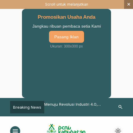
×
Scroll untuk melanjutkan
Promosikan Usaha Anda
Jangkau ribuan pembaca setia Kami
Pasang Iklan
Ukuran: 300x300 px
ruan Ajak Perguruan
Menuju Revolusi Industri 4.0,
Viral Isu Chi
search
Breaking News
tuk Sinergi dengan
ITSNU PASURUAN Kembangkan
Pasuruan: Ra
asuruan
Pembelajaran Online
Umatnya Memi
Bekerjasama dengan UT Jakarta
menu
light_mode