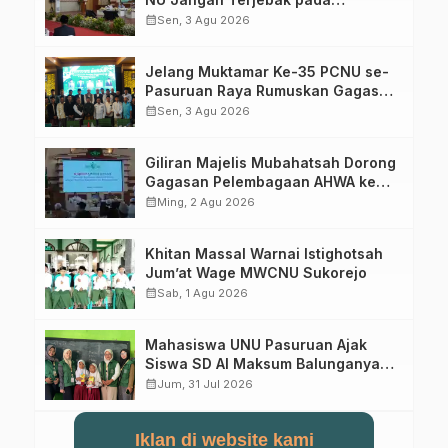
Perebutan Kursi Ketua Umum
calendar_month
Sen, 3 Agu 2026
Jelang Muktamar Ke-35 PCNU se-
Pasuruan Raya Rumuskan Gagasan
Transformasi Gerakan NU Menuju
calendar_month
Sen, 3 Agu 2026
Abad Kedua
Giliran Majelis Mubahatsah Dorong
Gagasan Pelembagaan AHWA ke
Forum Muktamar Mendatang
calendar_month
Ming, 2 Agu 2026
Khitan Massal Warnai Istighotsah
Jum’at Wage MWCNU Sukorejo
calendar_month
Sab, 1 Agu 2026
Mahasiswa UNU Pasuruan Ajak
Siswa SD Al Maksum Balunganyar
Kuasai Penjumlahan Bersusun
calendar_month
Jum, 31 Jul 2026
Iklan di website kami