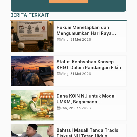
Dapatkan info kegiatan, kajian, dan berita terbaru langsung dari
BERITA TERKAIT
sumber resmi NU Pasuruan.
Join Sekarang
Hukum Menetapkan dan
Mengumumkan Hari Raya
Sebelum Pengumuman Resmi
calendar_month
Ming, 31 Mei 2026
Itsbat Pemerintah
Status Keabsahan Konsep
KHGT Dalam Pandangan Fikih
calendar_month
Ming, 31 Mei 2026
Dana KOIN NU untuk Modal
UMKM, Bagaimana
Hukumnya?
calendar_month
Rab, 28 Jan 2026
Bahtsul Masail Tanda Tradisi
Diskusi NU Tetap Hidup