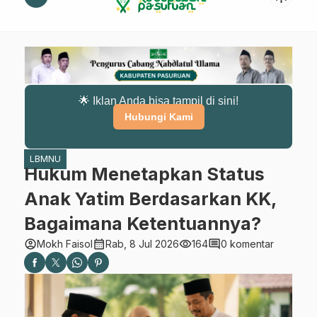
🌟 Iklan Anda bisa tampil di sini!
Hubungi Kami
LBMNU
Hukum Menetapkan Status
Anak Yatim Berdasarkan KK,
Bagaimana Ketentuannya?
account_circle
calendar_month
visibility
comment
Mokh Faisol
Rab, 8 Jul 2026
164
0 komentar