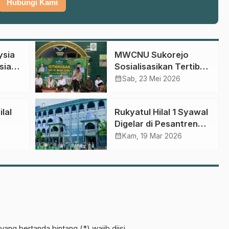
Hubungi Kami
ysia
MWCNU Sukorejo
sia
Sosialisasikan Tertib
Administrasi dalam
calendar_month
Sab, 23 Mei 2026
swa
Istighotsah Jum’at
Wage
lal
Rukyatul Hilal 1 Syawal
Digelar di Pesantren
Dalwah, Ini Prediksi
calendar_month
Kam, 19 Mar 2026
LFNU Pasuruan
yang bertanda bintang (*) wajib diisi