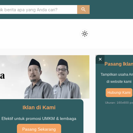
ofesionalisme Guru Madrasah, Ma’arif NU Kabupaten Pasuruan Gela
search
PTK
light_mode
×
Pasang Ikla
Tampilkan usaha A
di website kami
Hubungi Kami
Ukuran: 160x600 px
Iklan di Kami
Efektif untuk promosi UMKM & lembaga
Pasang Sekarang