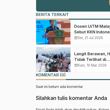
BERITA TERKAIT
Dosen UiTM Mala
Sebut KKN Indone
Efektif Bentuk
calendar_month
Sel, 21 Jul 2026
Karakter Mahasi
Langit Berawan, Hi
Tidak Terlihat di
Pasuruan Hari Ini
calendar_month
Kam, 19 Mar 2026
KOMENTAR (0)
Saat ini belum ada komentar
Silahkan tulis komentar Anda
Email Anda tidak akan dipublikasikan. Kolom 