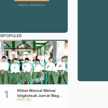
Ukuran: 300x250 px
ERPOPULER
Khitan Massal Warnai
Istighotsah Jum’at Wage
MWC NU
MWCNU Sukorejo