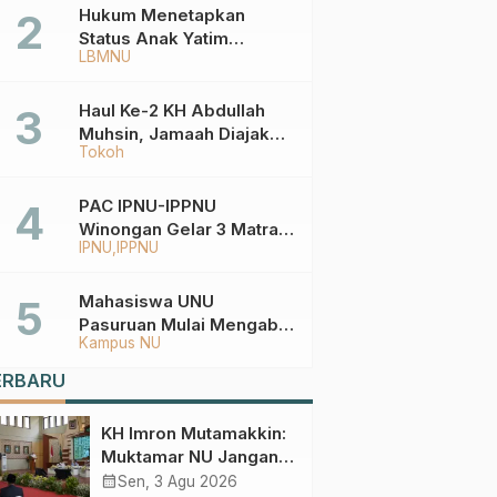
Hukum Menetapkan
Status Anak Yatim
LBMNU
Berdasarkan KK,
Bagaimana
Ketentuannya?
Haul Ke-2 KH Abdullah
Muhsin, Jamaah Diajak
Tokoh
Meneladani
Keistiqamahan
PAC IPNU-IPPNU
Winongan Gelar 3 Matra
IPNU
IPPNU
di MA Ma’arif An-Nur
Mahasiswa UNU
Pasuruan Mulai Mengabdi
Kampus NU
di Wonokerto dan Oro-
Oro Ombo Wetan Berikut
ERBARU
Programnya
KH Imron Mutamakkin:
Muktamar NU Jangan
Terjebak pada
calendar_month
Sen, 3 Agu 2026