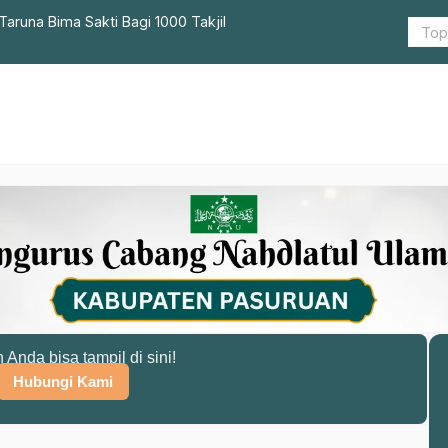
aruna Bima Sakti Bagi 1000 Takjil
Perkuat Pr
Pelatihan 
n Anda bisa tampil di sini!
Hubungi Kami