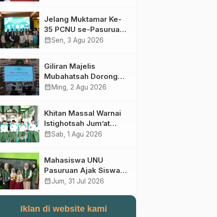
Perebutan Kursi Ketua
Umum
Jelang Muktamar Ke-
35 PCNU se-Pasuruan
Raya Rumuskan
calendar_month
Sen, 3 Agu 2026
Gagasan Transformasi
Gerakan NU Menuju
Giliran Majelis
Abad Kedua
Mubahatsah Dorong
Gagasan Pelembagaan
calendar_month
Ming, 2 Agu 2026
AHWA ke Forum
Muktamar Mendatang
Khitan Massal Warnai
Istighotsah Jum’at
Wage MWCNU
calendar_month
Sab, 1 Agu 2026
Sukorejo
Mahasiswa UNU
Pasuruan Ajak Siswa
SD Al Maksum
calendar_month
Jum, 31 Jul 2026
Balunganyar Kuasai
Penjumlahan Bersusun
Iklan di website kami