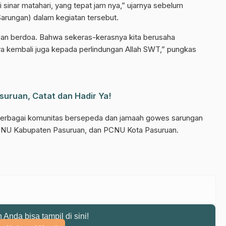
ri sinar matahari, yang tepat jam nya,” ujarnya sebelum
ungan) dalam kegiatan tersebut.
 dan berdoa. Bahwa sekeras-kerasnya kita berusaha
 kembali juga kepada perlindungan Allah SWT,” pungkas
uruan, Catat dan Hadir Ya!
berbagai komunitas bersepeda dan jamaah gowes sarungan
 PCNU Kabupaten Pasuruan, dan PCNU Kota Pasuruan.
n Anda bisa tampil di sini!