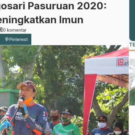
ogosari Pasuruan 2020:
ningkatkan Imun
ment
0 komentar
Pinterest
T