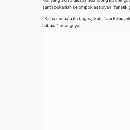
Kiai yang akrab disapa Gus Ipong itu mengut
santri bukanlah kelompok asabiyah (fanatik 
“Kalau sesuatu itu bagus, ikuti. Tapi kalau je
habaib,” terangnya.