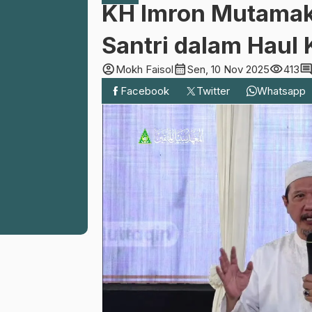
KH Imron Mutamak
Santri dalam Haul
account_circle
calendar_month
visibility
commen
Mokh Faisol
Sen, 10 Nov 2025
413
Facebook
Twitter
Whatsapp