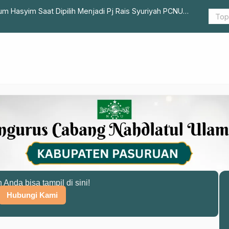
m Hasyim Saat Dipilih Menjadi Pj Rais Syuriyah PCNU
LAZISNU Ka
Kekeringan
n Anda bisa tampil di sini!
Hubungi Kami