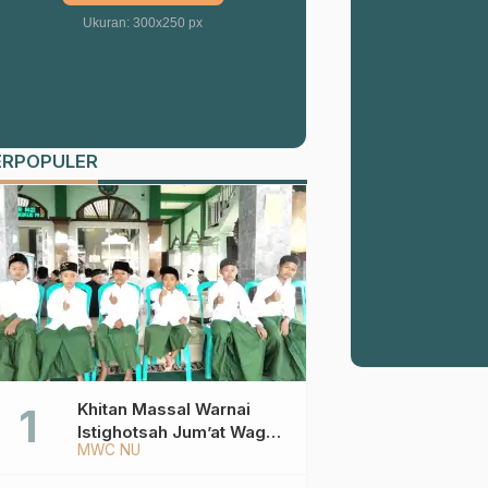
Ukuran: 300x250 px
ERPOPULER
Khitan Massal Warnai
Istighotsah Jum’at Wage
MWC NU
MWCNU Sukorejo