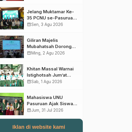
Perebutan Kursi Ketua
Umum
Jelang Muktamar Ke-
35 PCNU se-Pasuruan
Raya Rumuskan
calendar_month
Sen, 3 Agu 2026
Gagasan Transformasi
Gerakan NU Menuju
Giliran Majelis
Abad Kedua
Mubahatsah Dorong
Gagasan Pelembagaan
calendar_month
Ming, 2 Agu 2026
AHWA ke Forum
Muktamar Mendatang
Khitan Massal Warnai
Istighotsah Jum’at
Wage MWCNU
calendar_month
Sab, 1 Agu 2026
Sukorejo
Mahasiswa UNU
Pasuruan Ajak Siswa
SD Al Maksum
calendar_month
Jum, 31 Jul 2026
Balunganyar Kuasai
Penjumlahan Bersusun
Iklan di website kami