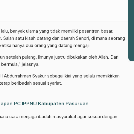
alu, banyak ulama yang tidak memiliki pesantren besar.
el WhatsApp NU Pasuruan
. Salah satu kisah datang dari daerah Senori, di mana seorang
u ketika hanya dua orang yang datang mengaji.
 berita terbaru langsung dari sumber resmi NU Pasuruan.
un setelah pulang, ilmunya justru dibukakan oleh Allah. Dari
Join Sekarang
 bermula,” jelasnya.
H Abdurrahman Syakur sebagai kiai yang selalu memikirkan
tap beribadah sesuai syariat.
Garapan PC IPPNU Kabupaten Pasuruan
mana cara menjaga ibadah masyarakat agar sesuai dengan