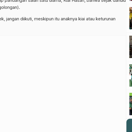
ip pandangan salah satu ulama, Kiai Hasan, bahwa sejak dahulu
golongan).
lek, jangan diikuti, meskipun itu anaknya kiai atau keturunan