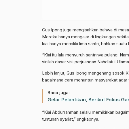
Gus Ipong juga mengisahkan bahwa di masa l
Gabung Chann
Mereka hanya mengajar di lingkungan sekitar
kiai hanya memiliki lima santri, bahkan suat
Dapatkan info kegiatan, kajian, dan
“Kiai itu lalu menyuruh santrinya pulang. Nam
sinilah dasar visi perjuangan Nahdlatul Ulama
Lebih lanjut, Gus Ipong mengenang sosok K
bagaimana cara menuntun masyarakat agar te
Baca juga:
Gelar Pelantikan, Berikut Fokus 
“Kiai Abdurrahman selalu memikirkan bagai
tuntunan syariat,” ungkapnya.