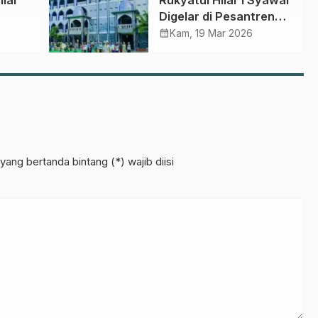
Digelar di Pesantren
Dalwah, Ini Prediksi
calendar_month
Kam, 19 Mar 2026
LFNU Pasuruan
yang bertanda bintang (*) wajib diisi