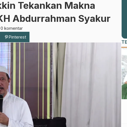
kin Tekankan Makna
 KH Abdurrahman Syakur
t
0 komentar
Pinterest
T