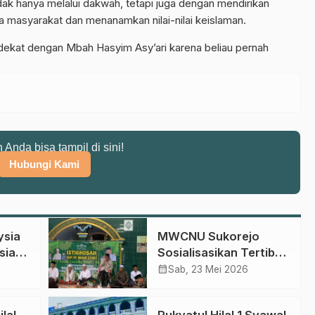
ak hanya melalui dakwah, tetapi juga dengan mendirikan
 masyarakat dan menanamkan nilai-nilai keislaman.
 dekat dengan Mbah Hasyim Asy’ari karena beliau pernah
n Anda bisa tampil di sini!
Hubungi Kami
ysia
MWCNU Sukorejo
sia
Sosialisasikan Tertib
Administrasi dalam
calendar_month
Sab, 23 Mei 2026
swa
Istighotsah Jum’at
Wage
lal
Rukyatul Hilal 1 Syawal