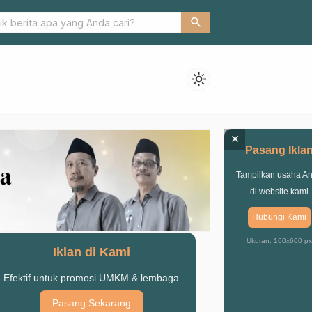
b. Pasuruan Salurkan Bantuan Air Bersih untuk Warga Terdampak
search
light_mode
×
Pasang Ikla
Tampilkan usaha A
di website kami
Hubungi Kami
Ukuran: 160x600 px
Iklan di Kami
Efektif untuk promosi UMKM & lembaga
Pasang Sekarang