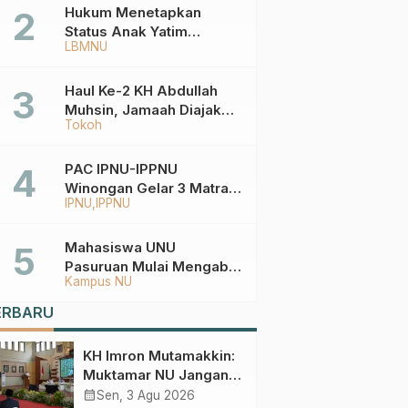
Hukum Menetapkan
Status Anak Yatim
LBMNU
Berdasarkan KK,
Bagaimana
Ketentuannya?
Haul Ke-2 KH Abdullah
Muhsin, Jamaah Diajak
Tokoh
Meneladani
Keistiqamahan
PAC IPNU-IPPNU
Winongan Gelar 3 Matra
IPNU
IPPNU
di MA Ma’arif An-Nur
Mahasiswa UNU
Pasuruan Mulai Mengabdi
Kampus NU
di Wonokerto dan Oro-
Oro Ombo Wetan Berikut
ERBARU
Programnya
KH Imron Mutamakkin:
Muktamar NU Jangan
Terjebak pada
calendar_month
Sen, 3 Agu 2026