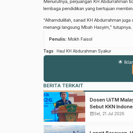
Menurutnya, perjuangan KH Abdurrahman tid
lembaga pendidikan yang bertujuan membina
“Alhamdulillah, sanad KH Abdurrahman juga
menangi langsung Mbah Hasyim,” tutupnya.
Penulis
: Mokh Faisol
Tags
Haul KH Abdurahman Syakur
🌟 Ikla
BERITA TERKAIT
Dosen UiTM Mala
Sebut KKN Indone
Efektif Bentuk
calendar_month
Sel, 21 Jul 2026
Karakter Mahasi
Langit Berawan, Hi