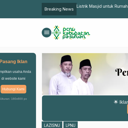
ejo Gelar Gebyar Rojabiyah
Listrik Masjid untuk Rumah
Breaking News
menu
Pasang Iklan
mpilkan usaha Anda
di website kami
Hubungi Kami
Ukuran: 160x600 px
🌟 Ikla
LAZISNU
LPNU