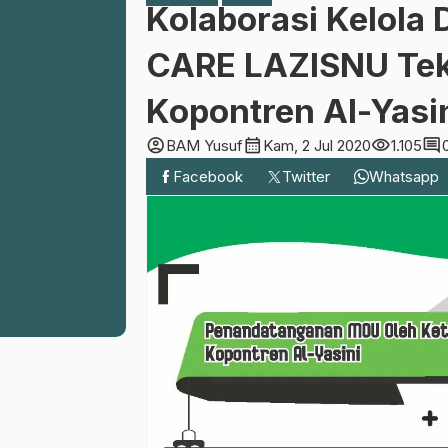
Kolaborasi Kelola
CARE LAZISNU Te
Kopontren Al-Yasi
account_circle
calendar_month
visibility
comment
BAM Yusuf
Kam, 2 Jul 2020
1.105
Facebook
Twitter
Whatsapp