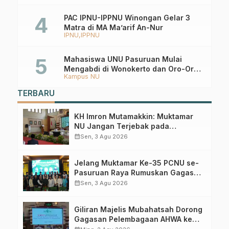
PAC IPNU-IPPNU Winongan Gelar 3
Matra di MA Ma’arif An-Nur
IPNU
IPPNU
Mahasiswa UNU Pasuruan Mulai
Mengabdi di Wonokerto dan Oro-Oro
Kampus NU
Ombo Wetan Berikut Programnya
TERBARU
KH Imron Mutamakkin: Muktamar
NU Jangan Terjebak pada
Perebutan Kursi Ketua Umum
calendar_month
Sen, 3 Agu 2026
Jelang Muktamar Ke-35 PCNU se-
Pasuruan Raya Rumuskan Gagasan
Transformasi Gerakan NU Menuju
calendar_month
Sen, 3 Agu 2026
Abad Kedua
Giliran Majelis Mubahatsah Dorong
Gagasan Pelembagaan AHWA ke
Forum Muktamar Mendatang