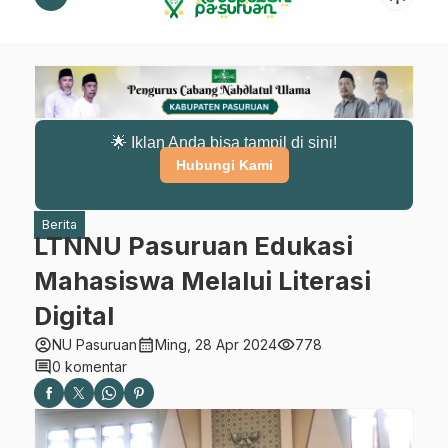
🌟 Iklan Anda bisa tampil di sini!
Hubungi Kami
Berita
LTNNU Pasuruan Edukasi
Mahasiswa Melalui Literasi
Digital
account_circle
calendar_month
visibility
NU Pasuruan
Ming, 28 Apr 2024
778
comment
0 komentar