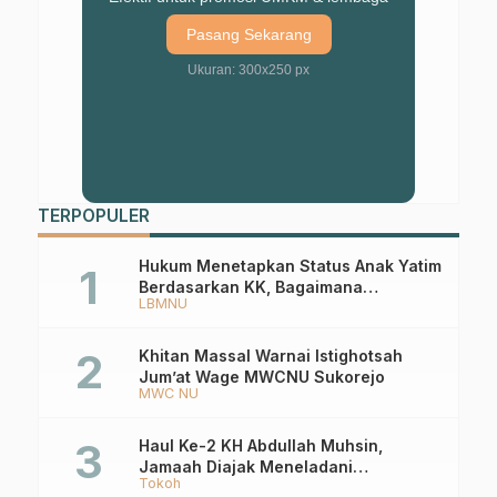
Pasang Sekarang
Ukuran: 300x250 px
TERPOPULER
Hukum Menetapkan Status Anak Yatim
Berdasarkan KK, Bagaimana
LBMNU
Ketentuannya?
Khitan Massal Warnai Istighotsah
Jum’at Wage MWCNU Sukorejo
MWC NU
Haul Ke-2 KH Abdullah Muhsin,
Jamaah Diajak Meneladani
Tokoh
Keistiqamahan