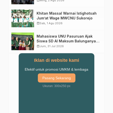
calendar_month
Ming, 2 Agu 2026
Khitan Massal Warnai Istighotsah
Jum’at Wage MWCNU Sukorejo
calendar_month
Sab, 1 Agu 2026
Mahasiswa UNU Pasuruan Ajak
Siswa SD Al Maksum Balunganyar
Kuasai Penjumlahan Bersusun
calendar_month
Jum, 31 Jul 2026
Iklan di website kami
Efektif untuk promosi UMKM & lembaga
Pasang Sekarang
Ukuran: 300x250 px