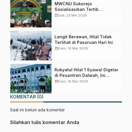
MWCNU Sukorejo
Sosialisasikan Tertib
Administrasi dalam Istighotsah
calendar_month
Sab, 23 Mei 2026
Jum’at Wage
Langit Berawan, Hilal Tidak
Terlihat di Pasuruan Hari Ini
calendar_month
Kam, 19 Mar 2026
Rukyatul Hilal 1 Syawal Digelar
di Pesantren Dalwah, Ini
Prediksi LFNU Pasuruan
calendar_month
Kam, 19 Mar 2026
KOMENTAR (0)
Saat ini belum ada komentar
Silahkan tulis komentar Anda