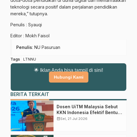
dosa-dosa pendidikan di dunia digital dan memanfaatkan
teknologi secara positif dalam perjalanan pendidikan
mereka,” tutupnya.
Penulis : Syauqi
Editor : Mokh Faisol
Penulis
: NU Pasuruan
Tags
LTNNU
🌟 Iklan Anda bisa tampil di sini!
Hubungi Kami
Gabung Channel WhatsApp NU
BERITA TERKAIT
Pasuruan
Dosen UiTM Malaysia Sebut
KKN Indonesia Efektif Bentuk
Dapatkan info kegiatan, kajian, dan berita terbaru langsung dari
Karakter Mahasiswa
calendar_month
Sel, 21 Jul 2026
sumber resmi NU Pasuruan.
Join Sekarang