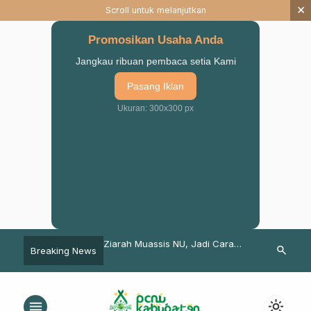
×
Scroll untuk melanjutkan
Promosikan Usaha Anda
Jangkau ribuan pembaca setia Kami
Pasang Iklan
Ukuran: 300x300 px
ntaan Gus Irsyad Kepada
Ziarah Muassis NU, Jadi Cara
Siap Mengabd
search
Breaking News
ruan
Konsolidasi Ansor Sukorejo
Peserta KKN
STAIS Pasur
Dilepaskan 
menu
light_mode