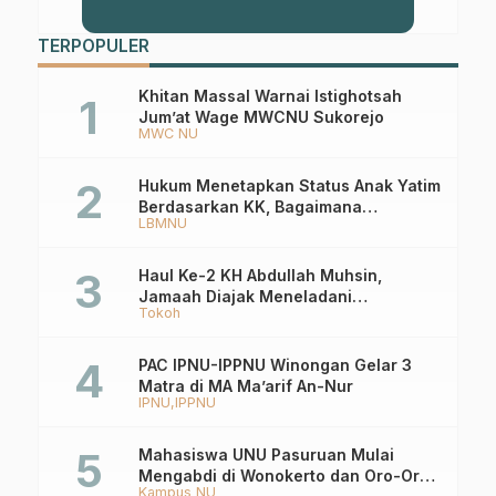
TERPOPULER
Khitan Massal Warnai Istighotsah
Jum’at Wage MWCNU Sukorejo
MWC NU
Hukum Menetapkan Status Anak Yatim
Berdasarkan KK, Bagaimana
LBMNU
Ketentuannya?
Haul Ke-2 KH Abdullah Muhsin,
Jamaah Diajak Meneladani
Tokoh
Keistiqamahan
PAC IPNU-IPPNU Winongan Gelar 3
Matra di MA Ma’arif An-Nur
IPNU
IPPNU
Mahasiswa UNU Pasuruan Mulai
Mengabdi di Wonokerto dan Oro-Oro
Kampus NU