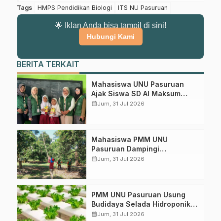
Tags
HMPS Pendidikan Biologi
ITS NU Pasuruan
🌟 Iklan Anda bisa tampil di sini!
Hubungi Kami
BERITA TERKAIT
Mahasiswa UNU Pasuruan
Ajak Siswa SD Al Maksum
Balunganyar Kuasai
calendar_month
Jum, 31 Jul 2026
Penjumlahan Bersusun
Mahasiswa PMM UNU
Pasuruan Dampingi
Perawatan Kebun Mangga di
calendar_month
Jum, 31 Jul 2026
Desa Wonokerto
PMM UNU Pasuruan Usung
Budidaya Selada Hidroponik
Perkuat Ketahanan Pangan
calendar_month
Jum, 31 Jul 2026