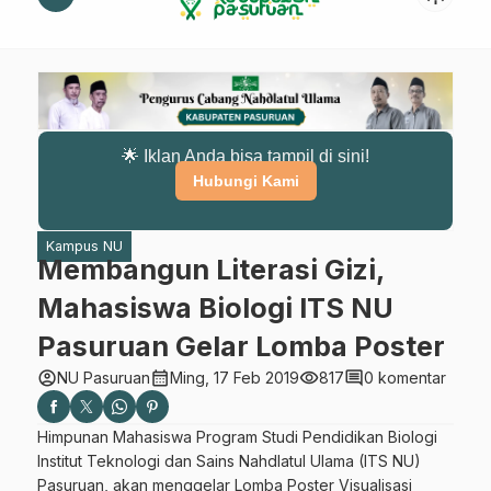
🌟 Iklan Anda bisa tampil di sini!
Hubungi Kami
Kampus NU
Membangun Literasi Gizi,
Mahasiswa Biologi ITS NU
Pasuruan Gelar Lomba Poster
account_circle
calendar_month
visibility
comment
NU Pasuruan
Ming, 17 Feb 2019
817
0 komentar
Himpunan Mahasiswa Program Studi Pendidikan Biologi
Institut Teknologi dan Sains Nahdlatul Ulama (ITS NU)
Pasuruan, akan menggelar Lomba Poster Visualisasi