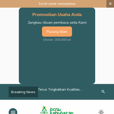
×
Scroll untuk melanjutkan
Promosikan Usaha Anda
Jangkau ribuan pembaca setia Kami
Pasang Iklan
Ukuran: 300x300 px
h Rutin PCNU Pasuruan,
Terus Tingkatkan Kualitas
Yuk Ikut Ngaji
search
Breaking News
n: Waspadai Upaya
Akademik, ITSNU Pasuruan
Begini Cara 
Belah Jam’iyah NU
Bangun System e-Campus
menu
light_mode