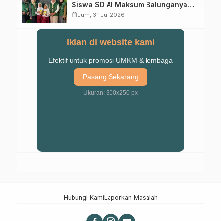
Siswa SD Al Maksum Balunganyar
Kuasai Penjumlahan Bersusun
calendar_month
Jum, 31 Jul 2026
Iklan di website kami
Efektif untuk promosi UMKM & lembaga
Pasang Sekarang
Ukuran: 300x250 px
Hubungi Kami
Laporkan Masalah