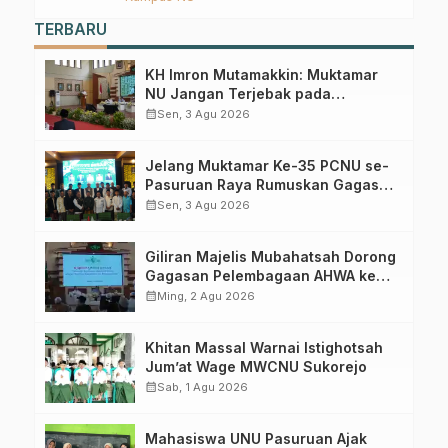
Ombo Wetan Berikut Programnya
TERBARU
KH Imron Mutamakkin: Muktamar
NU Jangan Terjebak pada
Perebutan Kursi Ketua Umum
calendar_month
Sen, 3 Agu 2026
Jelang Muktamar Ke-35 PCNU se-
Pasuruan Raya Rumuskan Gagasan
Transformasi Gerakan NU Menuju
calendar_month
Sen, 3 Agu 2026
Abad Kedua
Giliran Majelis Mubahatsah Dorong
Gagasan Pelembagaan AHWA ke
Forum Muktamar Mendatang
calendar_month
Ming, 2 Agu 2026
Khitan Massal Warnai Istighotsah
Jum’at Wage MWCNU Sukorejo
calendar_month
Sab, 1 Agu 2026
Mahasiswa UNU Pasuruan Ajak