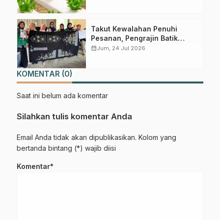
Desa Kedungboto
Takut Kewalahan Penuhi
Pesanan, Pengrajin Batik
Randupitu Belum Mau Buka
calendar_month
Jum, 24 Jul 2026
Toko Online
KOMENTAR (0)
Saat ini belum ada komentar
Gabung Channel WhatsApp NU
Silahkan tulis komentar Anda
Pasuruan
Email Anda tidak akan dipublikasikan. Kolom yang
bertanda bintang (*) wajib diisi
Dapatkan info kegiatan, kajian, dan berita terbaru langsung dari
sumber resmi NU Pasuruan.
Komentar*
Join Sekarang