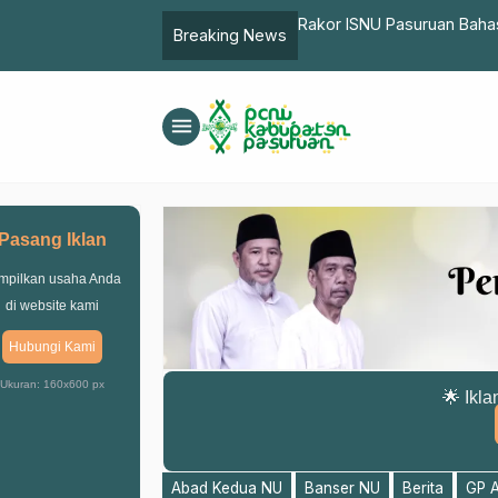
asuruan Tak Lagi Takut Divaksin
Rakor ISNU Pasuruan Bahas
Breaking News
menu
Pasang Iklan
mpilkan usaha Anda
di website kami
Hubungi Kami
Ukuran: 160x600 px
🌟 Ikla
Abad Kedua NU
Banser NU
Berita
GP 