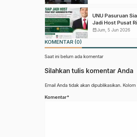
AHWA ke Forum
Muktamar Menda
UNU Pasuruan Si
Jadi Host Pusat R
Agroindustri PTN
calendar_month
Jum, 5 Jun 2026
KOMENTAR (0)
Saat ini belum ada komentar
Silahkan tulis komentar Anda
Email Anda tidak akan dipublikasikan. Kolom 
Komentar*