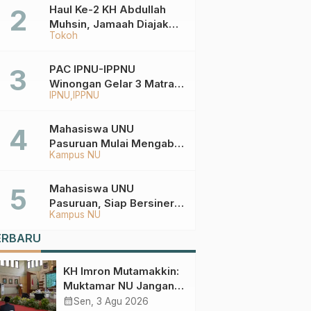
Haul Ke-2 KH Abdullah
Muhsin, Jamaah Diajak
Tokoh
Meneladani
Keistiqamahan
PAC IPNU-IPPNU
Winongan Gelar 3 Matra
IPNU
IPPNU
di MA Ma’arif An-Nur
Mahasiswa UNU
Pasuruan Mulai Mengabdi
Kampus NU
di Wonokerto dan Oro-
Oro Ombo Wetan Berikut
Programnya
Mahasiswa UNU
Pasuruan, Siap Bersinergi
Kampus NU
Percepat Pembangunan
Desa Toyaning
ERBARU
KH Imron Mutamakkin:
Muktamar NU Jangan
Terjebak pada
calendar_month
Sen, 3 Agu 2026