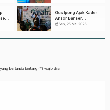
Karakter Mahasiswa
tang
ap
Gus Ipong Ajak Kader
iset
Ansor Banser
U
Makmurkan Masjid dan
calendar_month
Sen, 25 Mei 2026
Perkuat Kepedulian
Sosial
yang bertanda bintang (*) wajib diisi