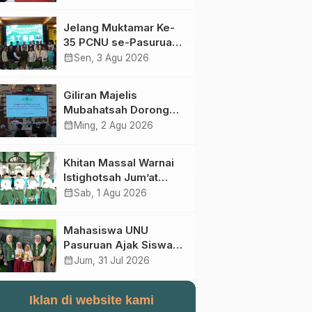
Perebutan Kursi Ketua
Umum
Jelang Muktamar Ke-
35 PCNU se-Pasuruan
Raya Rumuskan
calendar_month
Sen, 3 Agu 2026
Gagasan Transformasi
Gerakan NU Menuju
Giliran Majelis
Abad Kedua
Mubahatsah Dorong
Gagasan Pelembagaan
calendar_month
Ming, 2 Agu 2026
AHWA ke Forum
Muktamar Mendatang
Khitan Massal Warnai
Istighotsah Jum’at
Wage MWCNU
calendar_month
Sab, 1 Agu 2026
Sukorejo
Mahasiswa UNU
Pasuruan Ajak Siswa
SD Al Maksum
calendar_month
Jum, 31 Jul 2026
Balunganyar Kuasai
Penjumlahan Bersusun
Iklan di website kami