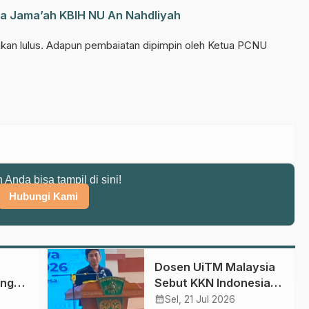
a Jama’ah KBIH NU An Nahdliyah
atakan lulus. Adapun pembaiatan dipimpin oleh Ketua PCNU
n Anda bisa tampil di sini!
Hubungi Kami
Dosen UiTM Malaysia
ong
Sebut KKN Indonesia
agaan
Efektif Bentuk
calendar_month
Sel, 21 Jul 2026