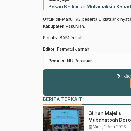
Pesan KH Imron Mutamakkin Kepad
Untuk diketahui, 92 peserta Diklatsar diny
Kabupaten Pasuruan.
Penulis: BAM Yusuf
Editor: Fatmatul Jannah
Penulis
: NU Pasuruan
🌟 Ikla
BERITA TERKAIT
Giliran Majelis
Mubahatsah Dor
Gagasan Pelemb
calendar_month
Ming, 2 Agu 2026