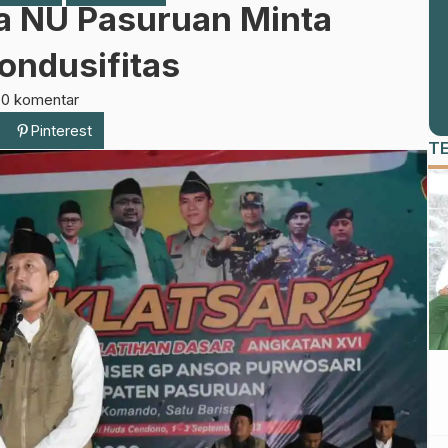
a NU Pasuruan Minta
ondusifitas
t
0 komentar
Pinterest
T