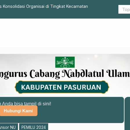
 Konsolidasi Organisai di Tingkat Kecamatan
GP Ansor D
n Anda bisa tampil di sini!
Hubungi Kami
Ansor NU
PEMILU 2024