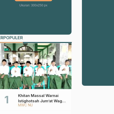
Ukuran: 300x250 px
ERPOPULER
Khitan Massal Warnai
Istighotsah Jum’at Wage
MWC NU
MWCNU Sukorejo