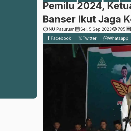
Pemilu 2024, Ketu
Banser Ikut Jaga K
account_circle
calendar_month
visibility
commen
NU Pasuruan
Sel, 5 Sep 2023
785
Facebook
Twitter
Whatsapp