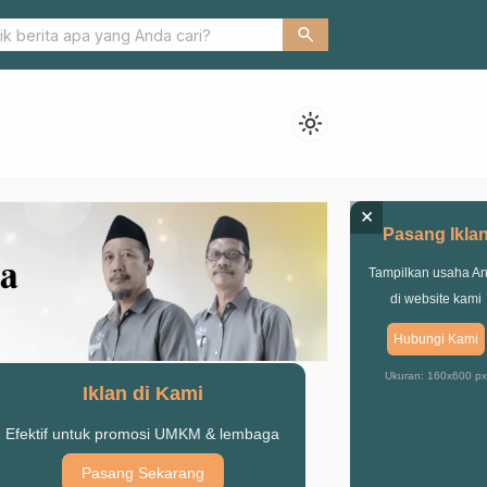
esa Tebas Berqurban, 200 Paket Daging Dibagikan
search
light_mode
×
Pasang Ikla
Tampilkan usaha A
di website kami
Hubungi Kami
Ukuran: 160x600 px
Iklan di Kami
Efektif untuk promosi UMKM & lembaga
Pasang Sekarang