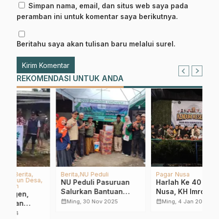
Simpan nama, email, dan situs web saya pada
peramban ini untuk komentar saya berikutnya.
Beritahu saya akan tulisan baru melalui surel.
REKOMENDASI UNTUK ANDA
Pagar Nusa
Lembaga
LWPNU
MWC NU
I
Harlah Ke 40 Pagar
Aset NU Harus
H
Nusa, KH Imron
Bersertifikat, LWPNU
I
si
Mutamakkin Tegaskan
Pasuruan Tancap Gas
P
calendar_month
calendar_month
calendar_month
Ming, 4 Jan 2026
Rab, 30 Apr 2025
Kesenian Bela Diri
Bersama BPN
F