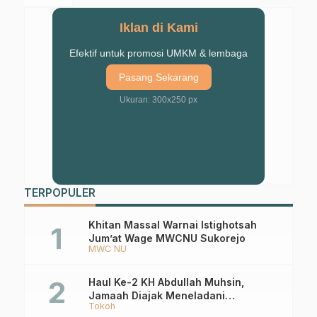
Untuk Syiar
I
Iklan di Kami
Efektif untuk promosi UMKM & lembaga
Pasang Sekarang
Ukuran: 300x250 px
TERPOPULER
Khitan Massal Warnai Istighotsah
Jum’at Wage MWCNU Sukorejo
MWC NU
Haul Ke-2 KH Abdullah Muhsin,
Jamaah Diajak Meneladani
Tokoh
Keistiqamahan