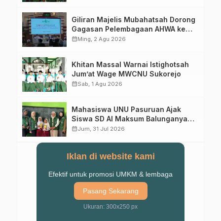
Abad Kedua
Giliran Majelis Mubahatsah Dorong
Gagasan Pelembagaan AHWA ke
Forum Muktamar Mendatang
calendar_month
Ming, 2 Agu 2026
Khitan Massal Warnai Istighotsah
Jum’at Wage MWCNU Sukorejo
calendar_month
Sab, 1 Agu 2026
Mahasiswa UNU Pasuruan Ajak
Siswa SD Al Maksum Balunganyar
Kuasai Penjumlahan Bersusun
calendar_month
Jum, 31 Jul 2026
Iklan di website kami
Efektif untuk promosi UMKM & lembaga
Pasang Sekarang
Ukuran: 300x250 px