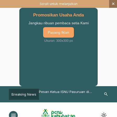
×
Scroll untuk melanjutkan
Promosikan Usaha Anda
Jangkau ribuan pembaca setia Kami
Pasang Iklan
Ukuran: 300x300 px
: Pengurus Masjid Harus
Pesan Ketua ISNU Pasuruan di
Peduli Keseha
search
Breaking News
ifkan Pendidikan
Wisuda MA Ma’arif NU An Nur
IPPNU Kabup
jid
Winongan
Bersama RS 
PKKP
menu
light_mode