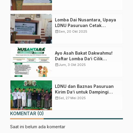
Berharga dari Dunia
Lomba Dai Nusantara, Upaya
LDNU Pasuruan Cetak
Generasi Pendakwah Muda
calendar_month
Sen, 20 Okt 2025
NU
Ayo Asah Bakat Dakwahmu!
Daftar Lomba Da’i Cilik
Sekarang
calendar_month
Jum, 3 Okt 2025
LDNU dan Baznas Pasuruan
Kirim Da’i untuk Dampingi
Muallaf di Kawasan Tengger
calendar_month
Sel, 27 Mei 2025
Tosari
KOMENTAR (0)
Saat ini belum ada komentar