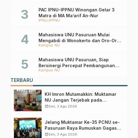
PAC IPNU-IPPNU Winongan Gelar 3
Matra di MA Ma’arif An-Nur
IPNU
IPPNU
Mahasiswa UNU Pasuruan Mulai
Mengabdi di Wonokerto dan Oro-Oro
Kampus NU
Ombo Wetan Berikut Programnya
Mahasiswa UNU Pasuruan, Siap
Bersinergi Percepat Pembangunan
Kampus NU
Desa Toyaning
TERBARU
KH Imron Mutamakkin: Muktamar
NU Jangan Terjebak pada
Perebutan Kursi Ketua Umum
calendar_month
Sen, 3 Agu 2026
Jelang Muktamar Ke-35 PCNU se-
Pasuruan Raya Rumuskan Gagasan
Transformasi Gerakan NU Menuju
calendar_month
Sen, 3 Agu 2026