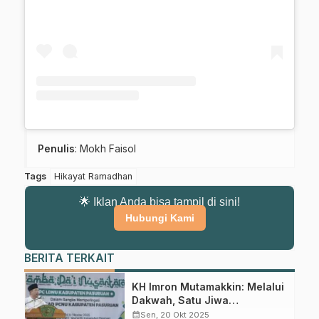
Gabung Channel WhatsApp NU
Pasuruan
Dapatkan info kegiatan, kajian, dan berita terbaru langsung dari
Penulis
: Mokh Faisol
sumber resmi NU Pasuruan.
Tags
Hikayat Ramadhan
Join Sekarang
🌟 Iklan Anda bisa tampil di sini!
Hubungi Kami
BERITA TERKAIT
KH Imron Mutamakkin: Melalui
Dakwah, Satu Jiwa
Terselamatkan Lebih
calendar_month
Sen, 20 Okt 2025