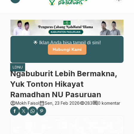
🌟 Iklan Anda bisa tampil di sini!
Hubungi Kami
LDNU
Ngabuburit Lebih Bermakna,
Yuk Tonton Hikayat
Ramadhan NU Pasuruan
account_circle
calendar_month
visibility
comment
Mokh Faisol
Sen, 23 Feb 2026
283
0 komentar