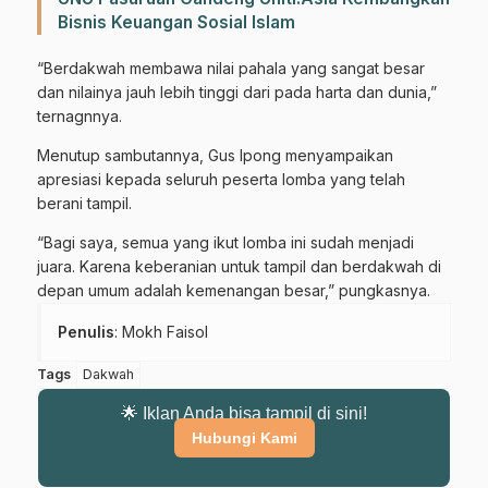
Bisnis Keuangan Sosial Islam
“Berdakwah membawa nilai pahala yang sangat besar
dan nilainya jauh lebih tinggi dari pada harta dan dunia,”
ternagnnya.
Menutup sambutannya, Gus Ipong menyampaikan
apresiasi kepada seluruh peserta lomba yang telah
berani tampil.
“Bagi saya, semua yang ikut lomba ini sudah menjadi
juara. Karena keberanian untuk tampil dan berdakwah di
depan umum adalah kemenangan besar,” pungkasnya.
Penulis
: Mokh Faisol
Tags
Dakwah
🌟 Iklan Anda bisa tampil di sini!
Gabung Channel WhatsApp NU
Hubungi Kami
Pasuruan