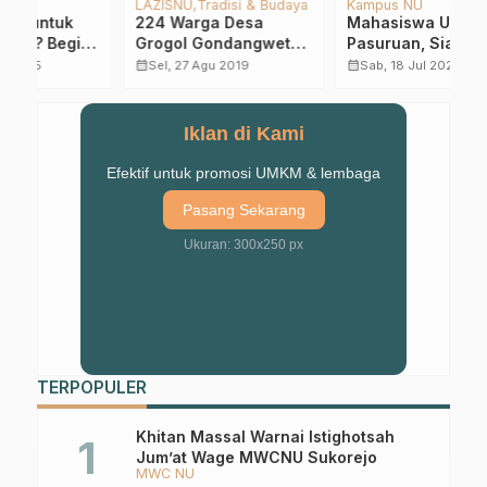
ya
Kampus NU
LFNU
Be
Mahasiswa UNU
LFNU Pasuruan, Hilal
P
an
Pasuruan, Siap
di Pasuruan di
P
Bersinergi Percepat
Pastikan Tidak
D
calendar_month
calendar_month
calendar_month
Sab, 18 Jul 2026
Sel, 17 Feb 2026
Pembangunan Desa
Terlihat
Toyaning
Iklan di Kami
Efektif untuk promosi UMKM & lembaga
Pasang Sekarang
Ukuran: 300x250 px
TERPOPULER
Khitan Massal Warnai Istighotsah
Jum’at Wage MWCNU Sukorejo
MWC NU