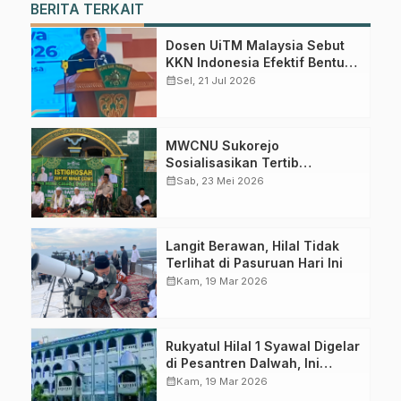
BERITA TERKAIT
Dapatkan info kegiatan, kajian, dan berita terbaru langsung dari
sumber resmi NU Pasuruan.
Dosen UiTM Malaysia Sebut
Join Sekarang
KKN Indonesia Efektif Bentuk
Karakter Mahasiswa
calendar_month
Sel, 21 Jul 2026
MWCNU Sukorejo
Sosialisasikan Tertib
Administrasi dalam Istighotsah
calendar_month
Sab, 23 Mei 2026
Jum’at Wage
Langit Berawan, Hilal Tidak
Terlihat di Pasuruan Hari Ini
calendar_month
Kam, 19 Mar 2026
Rukyatul Hilal 1 Syawal Digelar
di Pesantren Dalwah, Ini
Prediksi LFNU Pasuruan
calendar_month
Kam, 19 Mar 2026