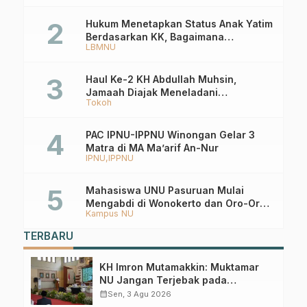
Hukum Menetapkan Status Anak Yatim
Berdasarkan KK, Bagaimana
LBMNU
Ketentuannya?
Haul Ke-2 KH Abdullah Muhsin,
Jamaah Diajak Meneladani
Tokoh
Keistiqamahan
PAC IPNU-IPPNU Winongan Gelar 3
Matra di MA Ma’arif An-Nur
IPNU
IPPNU
Mahasiswa UNU Pasuruan Mulai
Mengabdi di Wonokerto dan Oro-Oro
Kampus NU
Ombo Wetan Berikut Programnya
TERBARU
KH Imron Mutamakkin: Muktamar
NU Jangan Terjebak pada
Perebutan Kursi Ketua Umum
calendar_month
Sen, 3 Agu 2026