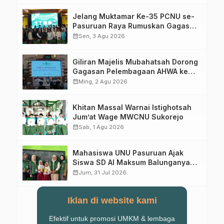
Jelang Muktamar Ke-35 PCNU se-
Pasuruan Raya Rumuskan Gagasan
Transformasi Gerakan NU Menuju
calendar_month
Sen, 3 Agu 2026
Abad Kedua
Giliran Majelis Mubahatsah Dorong
Gagasan Pelembagaan AHWA ke
Forum Muktamar Mendatang
calendar_month
Ming, 2 Agu 2026
Khitan Massal Warnai Istighotsah
Jum’at Wage MWCNU Sukorejo
calendar_month
Sab, 1 Agu 2026
Mahasiswa UNU Pasuruan Ajak
Siswa SD Al Maksum Balunganyar
Kuasai Penjumlahan Bersusun
calendar_month
Jum, 31 Jul 2026
Iklan di website kami
Efektif untuk promosi UMKM & lembaga