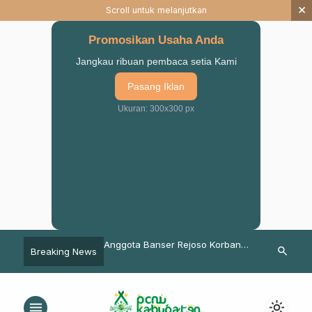
×
Scroll untuk melanjutkan
Promosikan Usaha Anda
Jangkau ribuan pembaca setia Kami
Pasang Iklan
Ukuran: 300x300 px
asi & Apresiasi, Ma’arif
Anggota Banser Rejoso Korban
Harlah ke 95,
search
Breaking News
an Gelar Lomba Guru
Kecelakaan saat Bertugas dapat
Pasuruan Gel
i
Santunan Lazisnu
Berbasis Ch
menu
light_mode