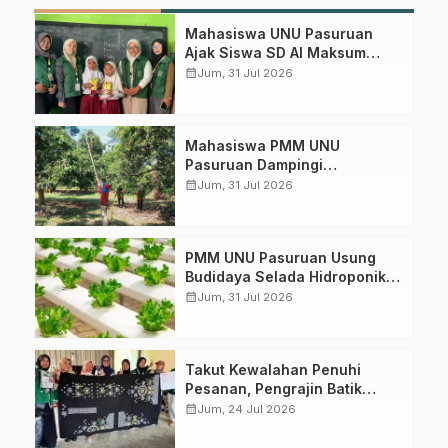
Mahasiswa UNU Pasuruan
Ajak Siswa SD Al Maksum
Balunganyar Kuasai
calendar_month
Jum, 31 Jul 2026
Penjumlahan Bersusun
Mahasiswa PMM UNU
Gabung Channel WhatsApp NU
Pasuruan Dampingi
Perawatan Kebun Mangga di
calendar_month
Pasuruan
Jum, 31 Jul 2026
Desa Wonokerto
Dapatkan info kegiatan, kajian, dan berita terbaru langsung dari
sumber resmi NU Pasuruan.
PMM UNU Pasuruan Usung
Budidaya Selada Hidroponik
Join Sekarang
Perkuat Ketahanan Pangan
calendar_month
Jum, 31 Jul 2026
Desa Kedungboto
Takut Kewalahan Penuhi
Pesanan, Pengrajin Batik
Randupitu Belum Mau Buka
calendar_month
Jum, 24 Jul 2026
Toko Online