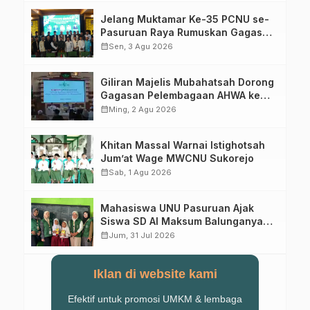
Jelang Muktamar Ke-35 PCNU se-
Pasuruan Raya Rumuskan Gagasan
Transformasi Gerakan NU Menuju
calendar_month
Sen, 3 Agu 2026
Abad Kedua
Giliran Majelis Mubahatsah Dorong
Gagasan Pelembagaan AHWA ke
Forum Muktamar Mendatang
calendar_month
Ming, 2 Agu 2026
Khitan Massal Warnai Istighotsah
Jum’at Wage MWCNU Sukorejo
calendar_month
Sab, 1 Agu 2026
Mahasiswa UNU Pasuruan Ajak
Siswa SD Al Maksum Balunganyar
Kuasai Penjumlahan Bersusun
calendar_month
Jum, 31 Jul 2026
Iklan di website kami
Efektif untuk promosi UMKM & lembaga