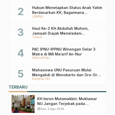
Hukum Menetapkan Status Anak Yatim
Berdasarkan KK, Bagaimana
LBMNU
Ketentuannya?
Haul Ke-2 KH Abdullah Muhsin,
Jamaah Diajak Meneladani
Tokoh
Keistiqamahan
PAC IPNU-IPPNU Winongan Gelar 3
Matra di MA Ma’arif An-Nur
IPNU
IPPNU
Mahasiswa UNU Pasuruan Mulai
Mengabdi di Wonokerto dan Oro-Oro
Kampus NU
Ombo Wetan Berikut Programnya
TERBARU
KH Imron Mutamakkin: Muktamar
NU Jangan Terjebak pada
Perebutan Kursi Ketua Umum
calendar_month
Sen, 3 Agu 2026