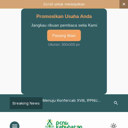
×
Scroll untuk melanjutkan
Promosikan Usaha Anda
Jangkau ribuan pembaca setia Kami
Pasang Iklan
Ukuran: 300x300 px
us Ramadhan, Cak
Menuju Konfercab XVIII, IPPNU
ISNU Kabupa
search
Breaking News
jak Generasi Muda
Kab. Pasuruan Gelar Pelatihan
Komitmen Tin
Aswaja An-Nahdliyah
Persidangan
Publikasi dan 
menu
light_mode