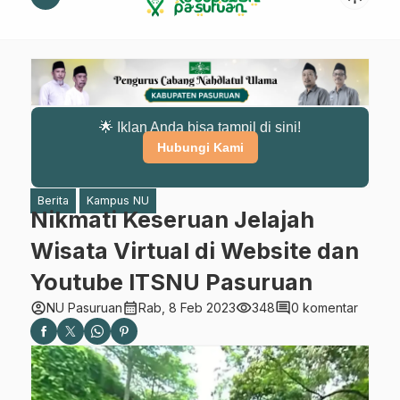
🌟 Iklan Anda bisa tampil di sini!
Hubungi Kami
Berita
Kampus NU
Nikmati Keseruan Jelajah
Wisata Virtual di Website dan
Youtube ITSNU Pasuruan
account_circle
calendar_month
visibility
comment
NU Pasuruan
Rab, 8 Feb 2023
348
0 komentar