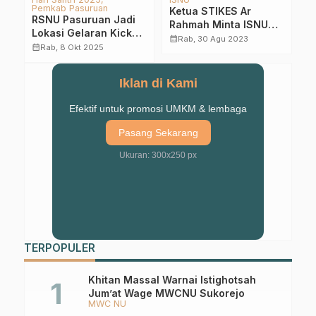
Meriahnya Pelepasan
ISNU Pasuruan
H
SD Islam Ma’arif NU
Siapkan 110
M
Martopuro
Pendamping Proses
K
calendar_month
calendar_month
calendar_month
Jum, 5 Jul 2024
Ming, 6 Mar 2022
Produk Halal UMK
Iklan di Kami
Efektif untuk promosi UMKM & lembaga
Pasang Sekarang
Ukuran: 300x250 px
TERPOPULER
Khitan Massal Warnai Istighotsah
Jum’at Wage MWCNU Sukorejo
MWC NU