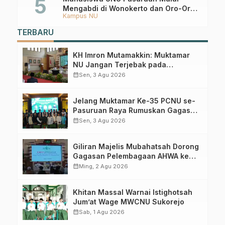
Mengabdi di Wonokerto dan Oro-Oro
Kampus NU
Ombo Wetan Berikut Programnya
TERBARU
KH Imron Mutamakkin: Muktamar
NU Jangan Terjebak pada
Perebutan Kursi Ketua Umum
calendar_month
Sen, 3 Agu 2026
Jelang Muktamar Ke-35 PCNU se-
Pasuruan Raya Rumuskan Gagasan
Transformasi Gerakan NU Menuju
calendar_month
Sen, 3 Agu 2026
Abad Kedua
Giliran Majelis Mubahatsah Dorong
Gagasan Pelembagaan AHWA ke
Forum Muktamar Mendatang
calendar_month
Ming, 2 Agu 2026
Khitan Massal Warnai Istighotsah
Jum’at Wage MWCNU Sukorejo
calendar_month
Sab, 1 Agu 2026