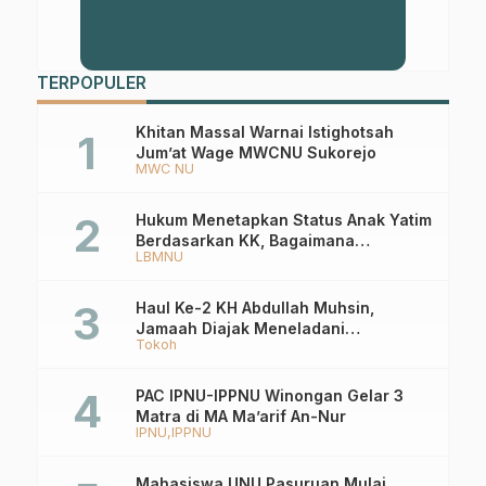
TERPOPULER
Khitan Massal Warnai Istighotsah
Jum’at Wage MWCNU Sukorejo
MWC NU
Hukum Menetapkan Status Anak Yatim
Berdasarkan KK, Bagaimana
LBMNU
Ketentuannya?
Haul Ke-2 KH Abdullah Muhsin,
Jamaah Diajak Meneladani
Tokoh
Keistiqamahan
PAC IPNU-IPPNU Winongan Gelar 3
Matra di MA Ma’arif An-Nur
IPNU
IPPNU
Mahasiswa UNU Pasuruan Mulai