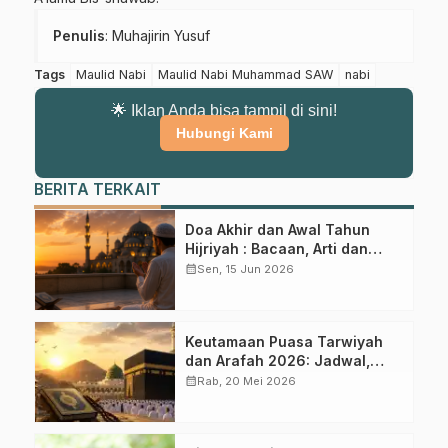
Penulis
: Muhajirin Yusuf
Tags
Maulid Nabi
Maulid Nabi Muhammad SAW
nabi
🌟 Iklan Anda bisa tampil di sini!
Hubungi Kami
BERITA TERKAIT
Doa Akhir dan Awal Tahun
Hijriyah : Bacaan, Arti dan
Keutmaaannya
calendar_month
Sen, 15 Jun 2026
Keutamaan Puasa Tarwiyah
dan Arafah 2026: Jadwal,
Niat, dan Hadits Lengkap
calendar_month
Rab, 20 Mei 2026