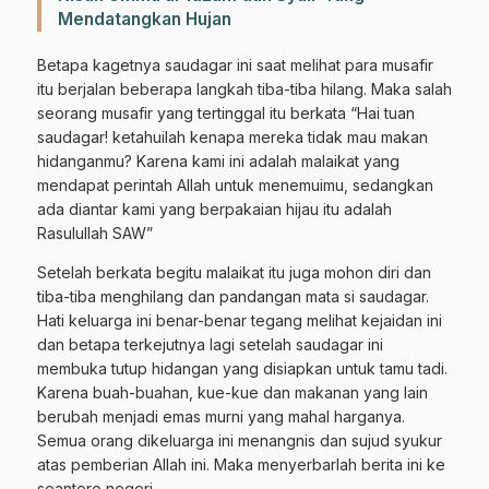
Mendatangkan Hujan
Gabung Channel WhatsApp NU
Pasuruan
Betapa kagetnya saudagar ini saat melihat para musafir
itu berjalan beberapa langkah tiba-tiba hilang. Maka salah
Dapatkan info kegiatan, kajian, dan berita terbaru langsung dari
seorang musafir yang tertinggal itu berkata “Hai tuan
sumber resmi NU Pasuruan.
saudagar! ketahuilah kenapa mereka tidak mau makan
hidanganmu? Karena kami ini adalah malaikat yang
Join Sekarang
mendapat perintah Allah untuk menemuimu, sedangkan
ada diantar kami yang berpakaian hijau itu adalah
Rasulullah SAW”
Setelah berkata begitu malaikat itu juga mohon diri dan
tiba-tiba menghilang dan pandangan mata si saudagar.
Hati keluarga ini benar-benar tegang melihat kejaidan ini
dan betapa terkejutnya lagi setelah saudagar ini
membuka tutup hidangan yang disiapkan untuk tamu tadi.
Karena buah-buahan, kue-kue dan makanan yang lain
berubah menjadi emas murni yang mahal harganya.
Semua orang dikeluarga ini menangnis dan sujud syukur
atas pemberian Allah ini. Maka menyerbarlah berita ini ke
seantero negeri.