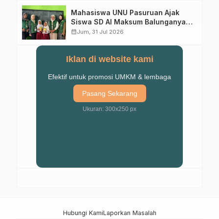
Mahasiswa UNU Pasuruan Ajak
Siswa SD Al Maksum Balunganyar
Kuasai Penjumlahan Bersusun
calendar_month
Jum, 31 Jul 2026
Iklan di website kami
Efektif untuk promosi UMKM & lembaga
Pasang Sekarang
Ukuran: 300x250 px
Hubungi Kami
Laporkan Masalah