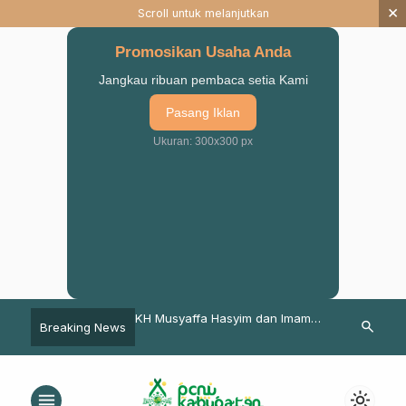
×
Scroll untuk melanjutkan
Promosikan Usaha Anda
Jangkau ribuan pembaca setia Kami
Pasang Iklan
Ukuran: 300x300 px
: Shalat
KH Musyaffa Hasyim dan Imam
PCNU Pasuruan Gelar F
search
Breaking News
alkan,Dalam
Subagyo Terpilih Pimpin MWCNU
Perkum Berikut Juaran
Kraton Periode 2024-2029
menu
light_mode