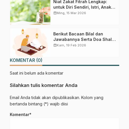
Niat Zakat Fitrah Lengkap:
untuk Diri Sendiri, Istri, Anak
dan Keluarga Beserta Artinya
calendar_month
Ming, 15 Mar 2026
Berikut Bacaan Bilal dan
Jawabannya Serta Doa Shalat
Tarawih dan Witir
calendar_month
Kam, 19 Feb 2026
KOMENTAR (0)
Saat ini belum ada komentar
Silahkan tulis komentar Anda
Email Anda tidak akan dipublikasikan. Kolom yang
bertanda bintang (*) wajib diisi
Komentar*