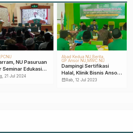
r NU
GP Ansor NU
LP Maarif NU
SNU
LPBINU
Muslimat NU
Perkuat Moral Siswa,
duli
Ma’arif NU Pasuruan
eduli Pasuruan
Susun Buku “Aku Anak
calendar_month
ribusikan Ribuan Nasi
Sab, 20 Okt 2018
Sholeh”
kus Kepada Warga
g, 2 Feb 2025
ampak Banjir