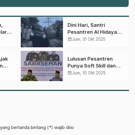
h,
Dini Hari, Santri
lar
Pesantren Al Hidayah 2
uk
Pasuruan Gerak Cepat
calendar_month
Jum, 31 Okt 2025
Tolong Korban
Kecelakaan Mobil
Ajak
Lulusan Pesantren
n
Punya Soft Skill dan
Ketahanan Hidup yang
calendar_month
Jum, 10 Okt 2025
nan
Kuat
ntri
yang bertanda bintang (*) wajib diisi