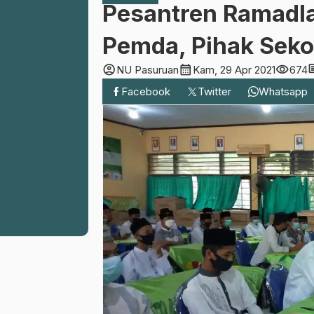
Pesantren Ramadla
Pemda, Pihak Seko
account_circle
calendar_month
visibility
com
NU Pasuruan
Kam, 29 Apr 2021
674
Facebook
Twitter
Whatsapp