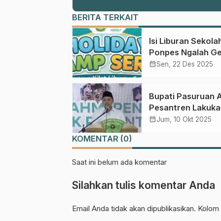
BERITA TERKAIT
Isi Liburan Sekola
Ponpes Ngalah Ge
Holiday Camp unt
calendar_month
Sen, 22 Des 2025
Anak
Bupati Pasuruan 
Pesantren Lakuka
Pemeriksaan
calendar_month
Jum, 10 Okt 2025
Kelayakan Bangu
KOMENTAR (0)
Demi Keamanan Sa
Saat ini belum ada komentar
Silahkan tulis komentar Anda
Email Anda tidak akan dipublikasikan. Kolom 