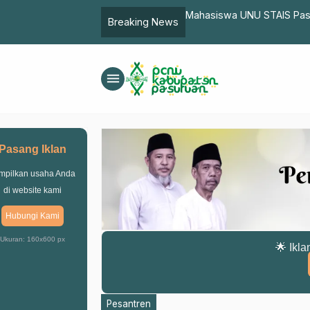
abi SAW
Mahasiswa UNU STAIS Pasu
Breaking News
menu
Pasang Iklan
mpilkan usaha Anda
di website kami
Hubungi Kami
Ukuran: 160x600 px
🌟 Ikla
Pesantren