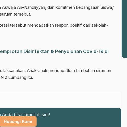
el WhatsApp NU Pasuruan
lam Aswaja An-Nahdliyyah, dan komitmen kebangsaan Siswa,”
 berita terbaru langsung dari sumber resmi NU Pasuruan.
uruan tersebut.
Join Sekarang
rasi tersebut mendapatkan respon positif dari sekolah-
mprotan Disinfektan & Penyuluhan Covid-19 di
ap dilaksanakan. Anak-anak mendapatkan tambahan siraman
PN 2 Lumbang itu.
n Anda bisa tampil di sini!
Hubungi Kami