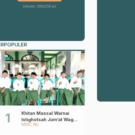
Ukuran: 300x250 px
ERPOPULER
Khitan Massal Warnai
Istighotsah Jum’at Wage
MWC NU
MWCNU Sukorejo