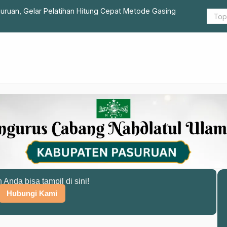
ruan, Gelar Pelatihan Hitung Cepat Metode Gasing
KH Imron M
Murid
n Anda bisa tampil di sini!
Hubungi Kami