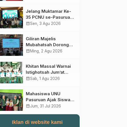
Perebutan Kursi Ketua
Umum
Jelang Muktamar Ke-
35 PCNU se-Pasuruan
Raya Rumuskan
calendar_month
Sen, 3 Agu 2026
Gagasan Transformasi
Gerakan NU Menuju
Giliran Majelis
Abad Kedua
Mubahatsah Dorong
Gagasan Pelembagaan
calendar_month
Ming, 2 Agu 2026
AHWA ke Forum
Muktamar Mendatang
Khitan Massal Warnai
Istighotsah Jum’at
Wage MWCNU
calendar_month
Sab, 1 Agu 2026
Sukorejo
Mahasiswa UNU
Pasuruan Ajak Siswa
SD Al Maksum
calendar_month
Jum, 31 Jul 2026
Balunganyar Kuasai
Penjumlahan Bersusun
Iklan di website kami