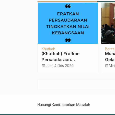
NU
Berita
GP Ansor NU
Banse
MWC NU
LAZI
Hadapi Covid-19,
NU Pe
ertifikasi
Pemdes Jogorepuh
NU P
ik Bisnis Ansor
Gandeng Ansor
calendar_month
Rab, 22 Apr 2020
Dist
Gelar Bimtek
l 2023
Pasrepan Salurkan 1.800
Bung
calendar_month
Min
Masker & 800 Paket
Terd
…
Sembako
Hubungi Kami
Laporkan Masalah