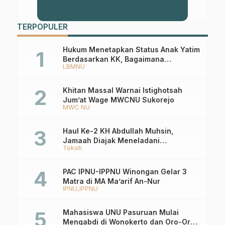
TERPOPULER
Hukum Menetapkan Status Anak Yatim
Berdasarkan KK, Bagaimana
LBMNU
Ketentuannya?
Khitan Massal Warnai Istighotsah
Jum’at Wage MWCNU Sukorejo
MWC NU
Haul Ke-2 KH Abdullah Muhsin,
Jamaah Diajak Meneladani
Tokoh
Keistiqamahan
PAC IPNU-IPPNU Winongan Gelar 3
Matra di MA Ma’arif An-Nur
IPNU
IPPNU
Mahasiswa UNU Pasuruan Mulai
Mengabdi di Wonokerto dan Oro-Oro