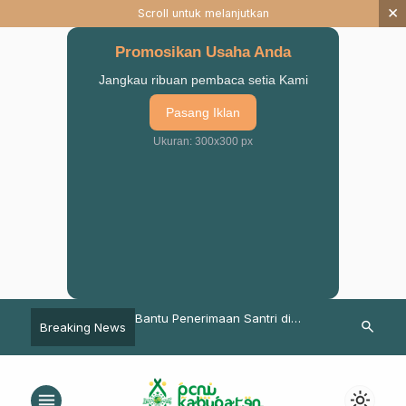
×
Scroll untuk melanjutkan
Promosikan Usaha Anda
Jangkau ribuan pembaca setia Kami
Pasang Iklan
Ukuran: 300x300 px
i Kholil Sukorejo, Mari
Bantu Penerimaan Santri di
Semarak 1 Ab
search
Breaking News
eladan dalam
Maluku, Mahasiswa STAIS UNU
Toyaning, Kh
n Akhlakul Karimah
Pasuruan Gelar Jalan Santai
Munajat Cint
Bhinneka
menu
light_mode