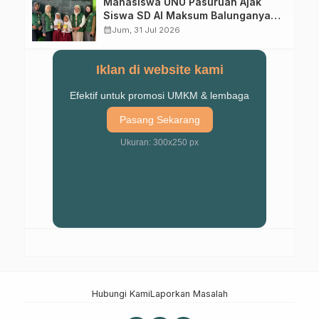
Mahasiswa UNU Pasuruan Ajak
Siswa SD Al Maksum Balunganyar
Kuasai Penjumlahan Bersusun
calendar_month
Jum, 31 Jul 2026
Iklan di website kami
Efektif untuk promosi UMKM & lembaga
Pasang Sekarang
Ukuran: 300x250 px
Hubungi Kami
Laporkan Masalah