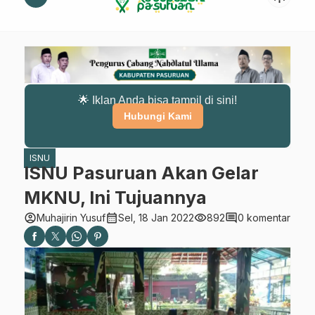
🌟 Iklan Anda bisa tampil di sini!
Hubungi Kami
ISNU
ISNU Pasuruan Akan Gelar
MKNU, Ini Tujuannya
account_circle
calendar_month
visibility
comment
Muhajirin Yusuf
Sel, 18 Jan 2022
892
0 komentar