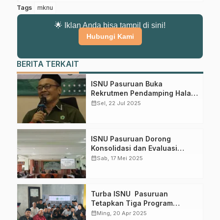
Tags
mknu
🌟 Iklan Anda bisa tampil di sini!
Hubungi Kami
BERITA TERKAIT
ISNU Pasuruan Buka
Rekrutmen Pendamping Halal,
Ajak Masyarakat Berdayakan
calendar_month
Sel, 22 Jul 2025
UMKM
Gabung Channel WhatsApp NU
Pasuruan
ISNU Pasuruan Dorong
Konsolidasi dan Evaluasi
Dapatkan info kegiatan, kajian, dan berita terbaru langsung dari
Kinerja Pendamping PPH
calendar_month
Sab, 17 Mei 2025
sumber resmi NU Pasuruan.
Join Sekarang
Turba ISNU Pasuruan
Tetapkan Tiga Program
Strategis
calendar_month
Ming, 20 Apr 2025