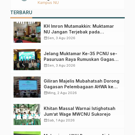
Kampus NU
Ombo Wetan Berikut Programnya
TERBARU
KH Imron Mutamakkin: Muktamar
NU Jangan Terjebak pada
Perebutan Kursi Ketua Umum
calendar_month
Sen, 3 Agu 2026
Jelang Muktamar Ke-35 PCNU se-
Pasuruan Raya Rumuskan Gagasan
Transformasi Gerakan NU Menuju
calendar_month
Sen, 3 Agu 2026
Abad Kedua
Giliran Majelis Mubahatsah Dorong
Gagasan Pelembagaan AHWA ke
Forum Muktamar Mendatang
calendar_month
Ming, 2 Agu 2026
Khitan Massal Warnai Istighotsah
Jum’at Wage MWCNU Sukorejo
calendar_month
Sab, 1 Agu 2026