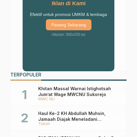
Iklan di Kami
Efektif untuk promosi UMKM & lembaga
Pasang Sekarang
Ukuran: 300x250 px
TERPOPULER
Khitan Massal Warnai Istighotsah
Jum’at Wage MWCNU Sukorejo
MWC NU
Haul Ke-2 KH Abdullah Muhsin,
Jamaah Diajak Meneladani
Tokoh
Keistiqamahan