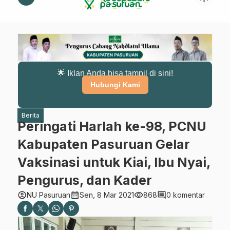
🌟 Iklan Anda bisa tampil di sini!
Hubungi Kami
Berita
Peringati Harlah ke-98, PCNU
Kabupaten Pasuruan Gelar
Vaksinasi untuk Kiai, Ibu Nyai,
Pengurus, dan Kader
account_circle
calendar_month
visibility
comment
NU Pasuruan
Sen, 8 Mar 2021
868
0 komentar