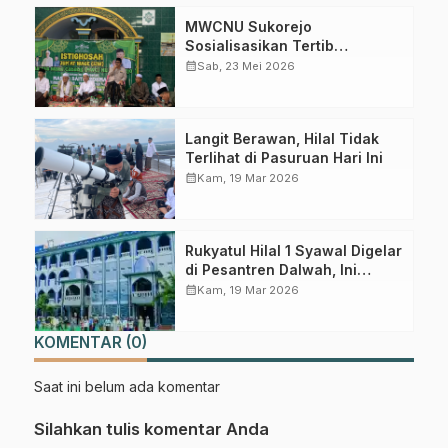
Join Sekarang
MWCNU Sukorejo
Sosialisasikan Tertib
Administrasi dalam Istighotsah
calendar_month
Sab, 23 Mei 2026
Jum’at Wage
Langit Berawan, Hilal Tidak
Terlihat di Pasuruan Hari Ini
calendar_month
Kam, 19 Mar 2026
Rukyatul Hilal 1 Syawal Digelar
di Pesantren Dalwah, Ini
Prediksi LFNU Pasuruan
calendar_month
Kam, 19 Mar 2026
KOMENTAR (0)
Saat ini belum ada komentar
Silahkan tulis komentar Anda