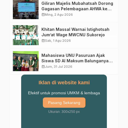
Giliran Majelis Mubahatsah Dorong
Gagasan Pelembagaan AHWA ke
Forum Muktamar Mendatang
calendar_month
Ming, 2 Agu 2026
Khitan Massal Warnai Istighotsah
Jum’at Wage MWCNU Sukorejo
calendar_month
Sab, 1 Agu 2026
Mahasiswa UNU Pasuruan Ajak
Siswa SD Al Maksum Balunganyar
Kuasai Penjumlahan Bersusun
calendar_month
Jum, 31 Jul 2026
Iklan di website kami
Efektif untuk promosi UMKM & lembaga
Pasang Sekarang
Ukuran: 300x250 px