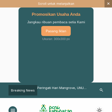
×
Scroll untuk melanjutkan
Promosikan Usaha Anda
Jangkau ribuan pembaca setia Kami
Pasang Iklan
Ukuran: 300x300 px
 Muharroman &
Peringati Hari Mangrove, UNU
Mengenal KH
search
Breaking News
an, Banser Rejoso
Pasuruan Tanam 2.500 Bibit
Syuriah NU P
ruk Bumi Hubbul
Mangrove di Pesisir Tambak
nal Iman
Lekok
menu
light_mode