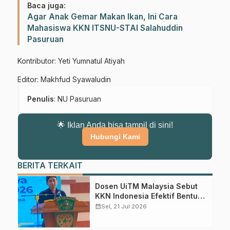
Baca juga:
Agar Anak Gemar Makan Ikan, Ini Cara
Mahasiswa KKN ITSNU-STAI Salahuddin
Pasuruan
Kontributor: Yeti Yumnatul Atiyah
Editor: Makhfud Syawaludin
Penulis
: NU Pasuruan
🌟 Iklan Anda bisa tampil di sini!
Hubungi Kami
BERITA TERKAIT
Gabung Channel WhatsApp NU
Pasuruan
Dosen UiTM Malaysia Sebut
KKN Indonesia Efektif Bentuk
Karakter Mahasiswa
calendar_month
Sel, 21 Jul 2026
Dapatkan info kegiatan, kajian, dan berita terbaru langsung dari
sumber resmi NU Pasuruan.