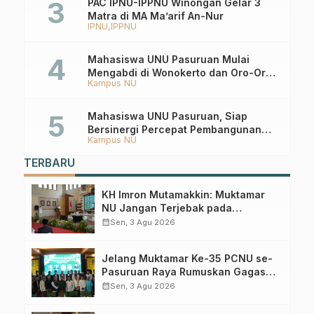
PAC IPNU-IPPNU Winongan Gelar 3
Matra di MA Ma’arif An-Nur
IPNU
IPPNU
Mahasiswa UNU Pasuruan Mulai
Mengabdi di Wonokerto dan Oro-Oro
Kampus NU
Ombo Wetan Berikut Programnya
Mahasiswa UNU Pasuruan, Siap
Bersinergi Percepat Pembangunan
Kampus NU
Desa Toyaning
TERBARU
KH Imron Mutamakkin: Muktamar
NU Jangan Terjebak pada
Perebutan Kursi Ketua Umum
calendar_month
Sen, 3 Agu 2026
Jelang Muktamar Ke-35 PCNU se-
Pasuruan Raya Rumuskan Gagasan
Transformasi Gerakan NU Menuju
calendar_month
Sen, 3 Agu 2026
Abad Kedua