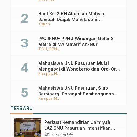
Haul Ke-2 KH Abdullah Muhsin,
Jamaah Diajak Meneladani
Tokoh
Keistiqamahan
PAC IPNU-IPPNU Winongan Gelar 3
Matra di MA Ma’arif An-Nur
IPNU
IPPNU
Mahasiswa UNU Pasuruan Mulai
Mengabdi di Wonokerto dan Oro-Oro
Kampus NU
Ombo Wetan Berikut Programnya
Mahasiswa UNU Pasuruan, Siap
Bersinergi Percepat Pembangunan
Kampus NU
Desa Toyaning
TERBARU
Perkuat Kemandirian Jam’iyah,
LAZISNU Pasuruan Intensifkan
Gerakan Koin NU
calendar_month
1 jam yang lalu