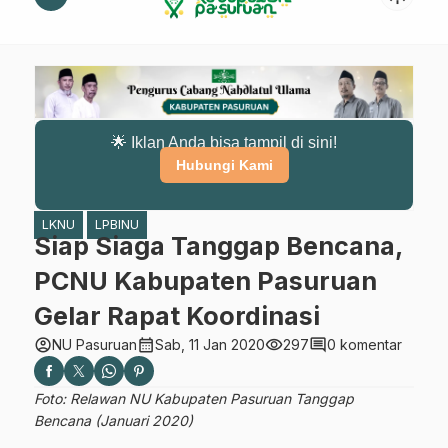
🌟 Iklan Anda bisa tampil di sini!
Hubungi Kami
LKNU
LPBINU
Siap Siaga Tanggap Bencana,
PCNU Kabupaten Pasuruan
Gelar Rapat Koordinasi
account_circle
calendar_month
visibility
comment
NU Pasuruan
Sab, 11 Jan 2020
297
0 komentar
Foto: Relawan NU Kabupaten Pasuruan Tanggap
Bencana (Januari 2020)