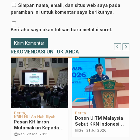
Simpan nama, email, dan situs web saya pada
peramban ini untuk komentar saya berikutnya.
Beritahu saya akan tulisan baru melalui surel.
REKOMENDASI UNTUK ANDA
Kampus NU
GP Ansor NU
Ka
a
Mahasiswa UNU
PC GP Ansor NU Kab.
K
a
Pasuruan Dampingi
Pasuruan Bantu PDP
B
Ekstrakurikuler Canva
Yang Melakukan
B
calendar_month
calendar_month
calendar_month
Sab, 26 Jul 2025
Jum, 29 Mei 2020
di SMP Excellent Al
Isolasi Mandiri