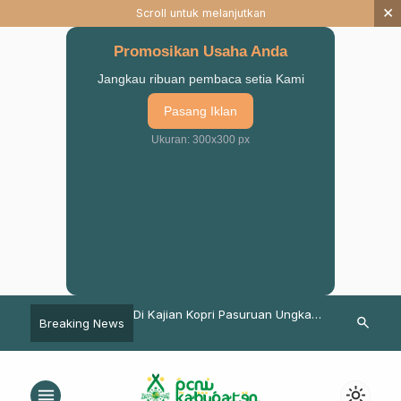
×
Scroll untuk melanjutkan
Promosikan Usaha Anda
Jangkau ribuan pembaca setia Kami
Pasang Iklan
Ukuran: 300x300 px
ntaan Gus Irsyad Kepada
Di Kajian Kopri Pasuruan Ungkap
Respon Dina
search
Breaking News
ruan
Cara Melawan Stigma
Pasuruan Gel
Civitas dan 
Menyalurkan 
menu
light_mode