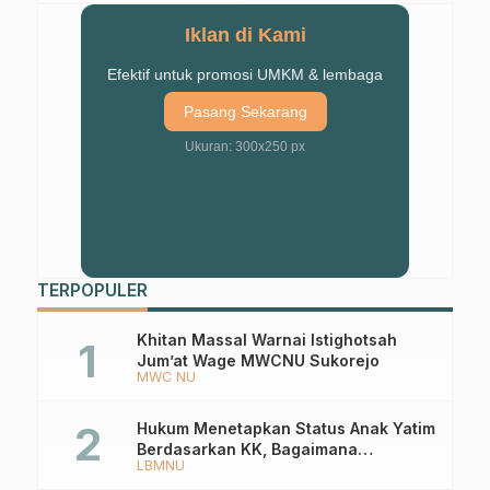
Ikhlas
Iklan di Kami
Efektif untuk promosi UMKM & lembaga
Pasang Sekarang
Ukuran: 300x250 px
TERPOPULER
Khitan Massal Warnai Istighotsah
Jum’at Wage MWCNU Sukorejo
MWC NU
Hukum Menetapkan Status Anak Yatim
Berdasarkan KK, Bagaimana
LBMNU
Ketentuannya?