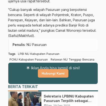
ujarnya usai rapat tersebut.
“Cukup banyak wilayah Pasuruan yang berpotensi
bencana. Seperti di wilayah Pohjentrek, Kraton, Puspo,
Pasrepan, Kejayan, dan lain-lain. Bahkan, Pasuruan juga
perlu waspada terkait adanya prediksi Banjir Rob di
lautan selat madura,” pungkas Camat Wonorejo tersebut.
(Saiful/Makhfud).
Penulis
: NU Pasuruan
Tags
LPBI NU Kabupaten Pasuruan
PCNU Kabupaten Pasuruan
Relawan NU Tenggap Bencana
🌟 Iklan Anda bisa tampil di sini!
Hubungi Kami
BERITA TERKAIT
Sekretaris LPBINU Kabupaten
Pasuruan Terpilih sebagai
Ketua Forum Pengurangan
calendar_month
Sen, 29 Des 2025