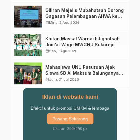
Giliran Majelis Mubahatsah Dorong
Gagasan Pelembagaan AHWA ke
Forum Muktamar Mendatang
calendar_month
Ming, 2 Agu 2026
Khitan Massal Warnai Istighotsah
Jum’at Wage MWCNU Sukorejo
calendar_month
Sab, 1 Agu 2026
Mahasiswa UNU Pasuruan Ajak
Siswa SD Al Maksum Balunganyar
Kuasai Penjumlahan Bersusun
calendar_month
Jum, 31 Jul 2026
Iklan di website kami
Efektif untuk promosi UMKM & lembaga
Pasang Sekarang
Ukuran: 300x250 px