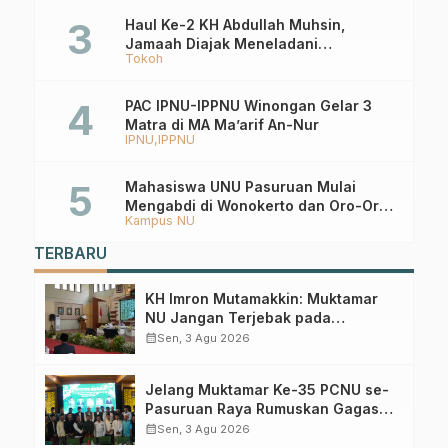
Haul Ke-2 KH Abdullah Muhsin,
Jamaah Diajak Meneladani
Tokoh
Keistiqamahan
PAC IPNU-IPPNU Winongan Gelar 3
Matra di MA Ma’arif An-Nur
IPNU
IPPNU
Mahasiswa UNU Pasuruan Mulai
Mengabdi di Wonokerto dan Oro-Oro
Kampus NU
Ombo Wetan Berikut Programnya
TERBARU
KH Imron Mutamakkin: Muktamar
NU Jangan Terjebak pada
Perebutan Kursi Ketua Umum
calendar_month
Sen, 3 Agu 2026
Jelang Muktamar Ke-35 PCNU se-
Pasuruan Raya Rumuskan Gagasan
Transformasi Gerakan NU Menuju
calendar_month
Sen, 3 Agu 2026
Abad Kedua