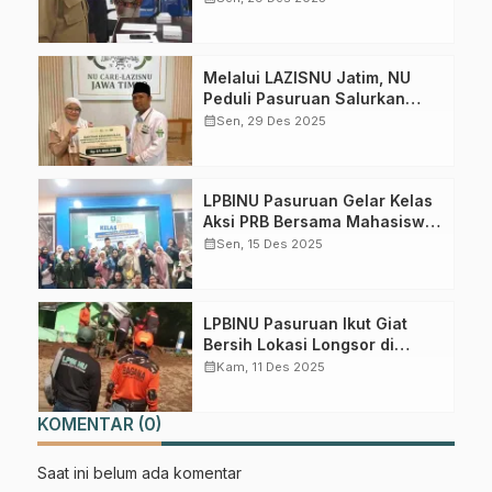
Risiko Bencana
Melalui LAZISNU Jatim, NU
Peduli Pasuruan Salurkan
Bantuan 81 Juta untuk Korban
calendar_month
Sen, 29 Des 2025
Gabung Channel WhatsApp NU
Bencana Sumatera – Aceh
Pasuruan
LPBINU Pasuruan Gelar Kelas
Dapatkan info kegiatan, kajian, dan berita terbaru langsung dari
Aksi PRB Bersama Mahasiswa
sumber resmi NU Pasuruan.
dan Pelajar
calendar_month
Sen, 15 Des 2025
Join Sekarang
LPBINU Pasuruan Ikut Giat
Bersih Lokasi Longsor di
Tlogosari Tutur, Satu Warga
calendar_month
Kam, 11 Des 2025
Tewas Saat Selamatkan
Ternak
KOMENTAR (0)
Saat ini belum ada komentar