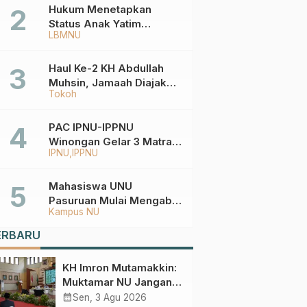
Hukum Menetapkan
Status Anak Yatim
LBMNU
Berdasarkan KK,
Bagaimana
Ketentuannya?
Haul Ke-2 KH Abdullah
Muhsin, Jamaah Diajak
Tokoh
Meneladani
Keistiqamahan
PAC IPNU-IPPNU
Winongan Gelar 3 Matra
IPNU
IPPNU
di MA Ma’arif An-Nur
Mahasiswa UNU
Pasuruan Mulai Mengabdi
Kampus NU
di Wonokerto dan Oro-
Oro Ombo Wetan Berikut
ERBARU
Programnya
KH Imron Mutamakkin:
Muktamar NU Jangan
Terjebak pada
calendar_month
Sen, 3 Agu 2026