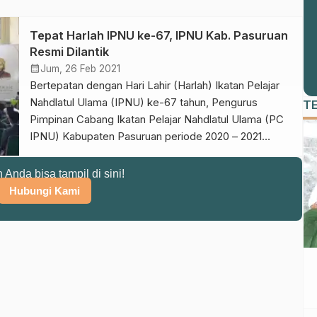
Tepat Harlah IPNU ke-67, IPNU Kab. Pasuruan
Resmi Dilantik
calendar_month
Jum, 26 Feb 2021
Bertepatan dengan Hari Lahir (Harlah) Ikatan Pelajar
Nahdlatul Ulama (IPNU) ke-67 tahun, Pengurus
T
Pimpinan Cabang Ikatan Pelajar Nahdlatul Ulama (PC
IPNU) Kabupaten Pasuruan periode 2020 – 2021
Resmi dilantik. Rabu (24/2/2021). Dengan tetap
menjalankan disiplin protokol kesehatan Covid-19,
n Anda bisa tampil di sini!
pelantikan yang digelar di Aula KH. A. Jufri Graha
Hubungi Kami
PCNU Kabupaten Pasuruan dipimpin langsung oleh
Ketua PW […]