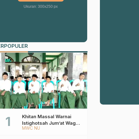
Ukuran: 300x250 px
ERPOPULER
Khitan Massal Warnai
Istighotsah Jum’at Wage
MWC NU
MWCNU Sukorejo