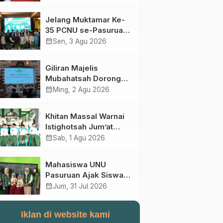
Perebutan Kursi Ketua
Umum
Jelang Muktamar Ke-
35 PCNU se-Pasuruan
Raya Rumuskan
calendar_month
Sen, 3 Agu 2026
Gagasan Transformasi
Gerakan NU Menuju
Giliran Majelis
Abad Kedua
Mubahatsah Dorong
Gagasan Pelembagaan
calendar_month
Ming, 2 Agu 2026
AHWA ke Forum
Muktamar Mendatang
Khitan Massal Warnai
Istighotsah Jum’at
Wage MWCNU
calendar_month
Sab, 1 Agu 2026
Sukorejo
Mahasiswa UNU
Pasuruan Ajak Siswa
SD Al Maksum
calendar_month
Jum, 31 Jul 2026
Balunganyar Kuasai
Penjumlahan Bersusun
Iklan di website kami