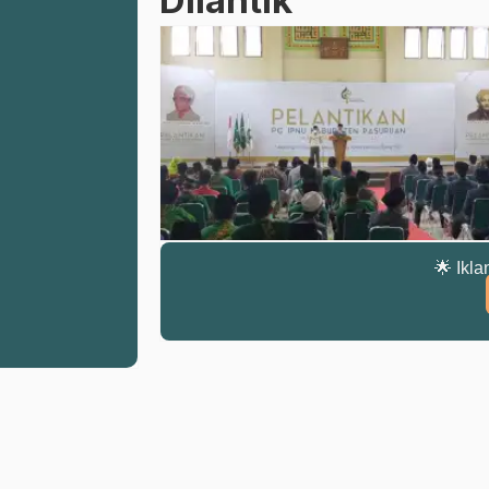
🌟 Ikla