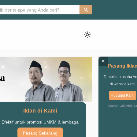
Limbah Plastik, Fatayat NU Pohjentrek Gelar Pelatihan
search
light_mode
×
Pasang Ikla
Tampilkan usaha A
di website kami
Hubungi Kami
Ukuran: 160x600 px
Iklan di Kami
Efektif untuk promosi UMKM & lembaga
Pasang Sekarang