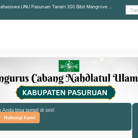
 Mahasiswa UNU Pasuruan Tanam 300 Bibit Mangrove di
Manfaatkan 
n Anda bisa tampil di sini!
Hubungi Kami