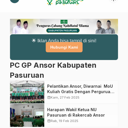
🌟 Iklan Anda bisa tampil di sini!
Hubungi Kami
PC GP Ansor Kabupaten
Pasuruan
Pelantikan Ansor, Diwarnai MoU
Kuliah Gratis Dengan Perguruan
Tinggi di Pasuruan
calendar_month
Kam, 27 Feb 2025
Harapan Wakil Ketua NU
Pasuruan di Rakercab Ansor
calendar_month
Rab, 19 Feb 2025