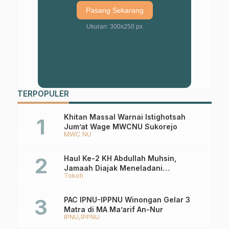
Pasang Sekarang
Ukuran: 300x250 px
TERPOPULER
Khitan Massal Warnai Istighotsah
Jum’at Wage MWCNU Sukorejo
MWC NU
Haul Ke-2 KH Abdullah Muhsin,
Jamaah Diajak Meneladani
Tokoh
Keistiqamahan
PAC IPNU-IPPNU Winongan Gelar 3
Matra di MA Ma’arif An-Nur
IPNU
IPPNU