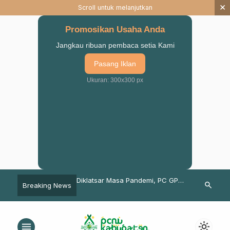
×
Scroll untuk melanjutkan
Promosikan Usaha Anda
Jangkau ribuan pembaca setia Kami
Pasang Iklan
Ukuran: 300x300 px
rdana STAI Al-Yasini
Diklatsar Masa Pandemi, PC GP
Gus Shon: Al
search
Breaking News
luskan 117 Sarjana
ANSOR Kab. Pasuruan Pilih Calon
Rahman Syaku
a Kitab Kuning
Kader Berkualitas
Waktu
menu
light_mode