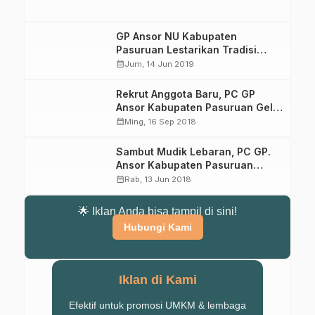
GP Ansor NU Kabupaten
Pasuruan Lestarikan Tradisi
Sowan Kiai Saat Idul Fitri
calendar_month
Jum, 14 Jun 2019
Rekrut Anggota Baru, PC GP
Ansor Kabupaten Pasuruan Gelar
DTD VI
calendar_month
Ming, 16 Sep 2018
Sambut Mudik Lebaran, PC GP.
Ansor Kabupaten Pasuruan
Siapkan 8 Pos Pantau
calendar_month
Rab, 13 Jun 2018
Gabung Channel WhatsApp NU
🌟 Iklan Anda bisa tampil di sini!
Hubungi Kami
Pasuruan
Dapatkan info kegiatan, kajian, dan berita terbaru langsung dari
sumber resmi NU Pasuruan.
Iklan di Kami
Join Sekarang
Efektif untuk promosi UMKM & lembaga