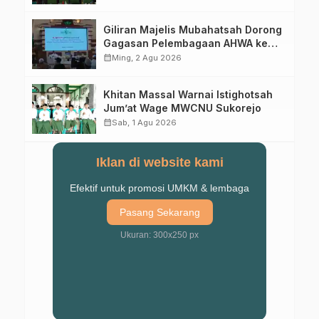
Abad Kedua
Giliran Majelis Mubahatsah Dorong
Gagasan Pelembagaan AHWA ke
Forum Muktamar Mendatang
calendar_month
Ming, 2 Agu 2026
Khitan Massal Warnai Istighotsah
Jum’at Wage MWCNU Sukorejo
calendar_month
Sab, 1 Agu 2026
Iklan di website kami
Efektif untuk promosi UMKM & lembaga
Pasang Sekarang
Ukuran: 300x250 px