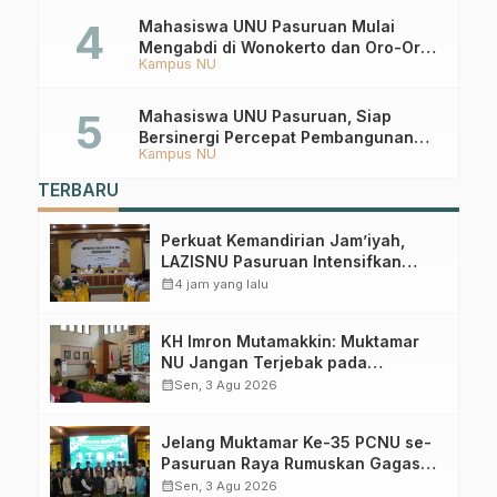
Mahasiswa UNU Pasuruan Mulai
Mengabdi di Wonokerto dan Oro-Oro
Kampus NU
Ombo Wetan Berikut Programnya
Mahasiswa UNU Pasuruan, Siap
Bersinergi Percepat Pembangunan
Kampus NU
Desa Toyaning
TERBARU
Perkuat Kemandirian Jam’iyah,
LAZISNU Pasuruan Intensifkan
Gerakan Koin NU
calendar_month
4 jam yang lalu
KH Imron Mutamakkin: Muktamar
NU Jangan Terjebak pada
Perebutan Kursi Ketua Umum
calendar_month
Sen, 3 Agu 2026
Jelang Muktamar Ke-35 PCNU se-
Pasuruan Raya Rumuskan Gagasan
Transformasi Gerakan NU Menuju
calendar_month
Sen, 3 Agu 2026