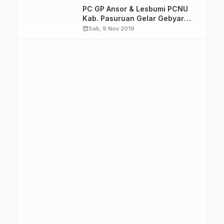
PC GP Ansor & Lesbumi PCNU
Kab. Pasuruan Gelar Gebyar
Majelis Sholawat di Purwosari
calendar_month
Sab, 9 Nov 2019