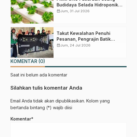
Budidaya Selada Hidroponik
Perkuat Ketahanan Pangan
calendar_month
Jum, 31 Jul 2026
Desa Kedungboto
Takut Kewalahan Penuhi
Pesanan, Pengrajin Batik
Randupitu Belum Mau Buka
calendar_month
Jum, 24 Jul 2026
Toko Online
KOMENTAR (0)
Saat ini belum ada komentar
Silahkan tulis komentar Anda
Email Anda tidak akan dipublikasikan. Kolom yang
bertanda bintang (*) wajib diisi
Komentar*