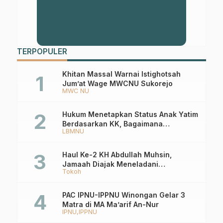
TERPOPULER
Khitan Massal Warnai Istighotsah
Jum’at Wage MWCNU Sukorejo
MWC NU
Hukum Menetapkan Status Anak Yatim
Berdasarkan KK, Bagaimana
LBMNU
Ketentuannya?
Haul Ke-2 KH Abdullah Muhsin,
Jamaah Diajak Meneladani
Tokoh
Keistiqamahan
PAC IPNU-IPPNU Winongan Gelar 3
Matra di MA Ma’arif An-Nur
IPNU
IPPNU