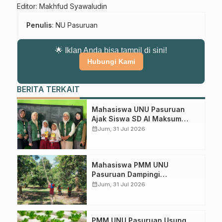
Editor: Makhfud Syawaludin
Penulis
: NU Pasuruan
🌟 Iklan Anda bisa tampil di sini!
Hubungi Kami
BERITA TERKAIT
Mahasiswa UNU Pasuruan
Ajak Siswa SD Al Maksum
Balunganyar Kuasai
calendar_month
Jum, 31 Jul 2026
Penjumlahan Bersusun
Mahasiswa PMM UNU
Pasuruan Dampingi
Perawatan Kebun Mangga di
calendar_month
Jum, 31 Jul 2026
Desa Wonokerto
PMM UNU Pasuruan Usung