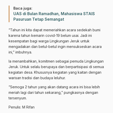
Gabung Channel WhatsApp NU
Baca juga:
UAS di Bulan Ramadhan, Mahasiswa STAIS
Pasuruan
Pasuruan Tetap Semangat
Dapatkan info kegiatan, kajian, dan berita terbaru langsung dari
”Tahun ini kita dapat memeriahkan acara sedekah bumi
sumber resmi NU Pasuruan.
karena tahun kemarin covid-19 belum usai. Jadi ini
kesempatan bagi warga Lingkungan Jeruk untuk
Join Sekarang
mengadakan dan betul-betul ingin mensukseskan acara
ini,” imbuhnya.
Ia menambahkan, komitmen sebagai pemuda Lingkungan
Jeruk. Untuk selalu berupaya dan berpartisipasi di semua
kegiatan desa. Khususnya kegiatan yang kaitan dengan
warisan tradisi dan budaya leluhur.
”Semoga 2 tahun yang akan datang acara ini bisa lebih
meriah lagi dari tahun sekarang,” pungkasnya dengan
tersenyum.
Penulis: M Rifan