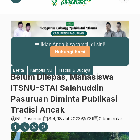
🌟 Iklan Anda bisa tampil di sini!
Hubungi Kami
Berita
Kampus NU
Tradisi & Budaya
Belum Dilepas, Mahasiswa
ITSNU-STAI Salahuddin
Pasuruan Diminta Publikasi
Tradisi Ancak
account_circle
calendar_month
visibility
comment
NU Pasuruan
Sel, 18 Jul 2023
731
0 komentar