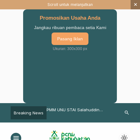
×
Scroll untuk melanjutkan
Promosikan Usaha Anda
Jangkau ribuan pembaca setia Kami
Pasang Iklan
Ukuran: 300x300 px
tighosah Rutin Jum’at
PMM UNU STAI Salahuddin
Saatnya, Be
search
Breaking News
 Imron Mutamakkin
Pasuruan Gelar Pelatihan
Masjid yang 
 Agar Menggunakan
Pembuatan Briket dari Kotoran
ika Mengkritik
Sapi
menu
light_mode