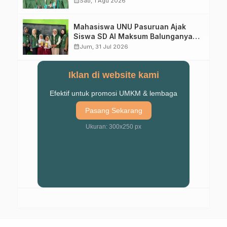
calendar_month
Sab, 1 Agu 2026
Mahasiswa UNU Pasuruan Ajak
Siswa SD Al Maksum Balunganyar
Kuasai Penjumlahan Bersusun
calendar_month
Jum, 31 Jul 2026
Iklan di website kami
Efektif untuk promosi UMKM & lembaga
Pasang Sekarang
Ukuran: 300x250 px