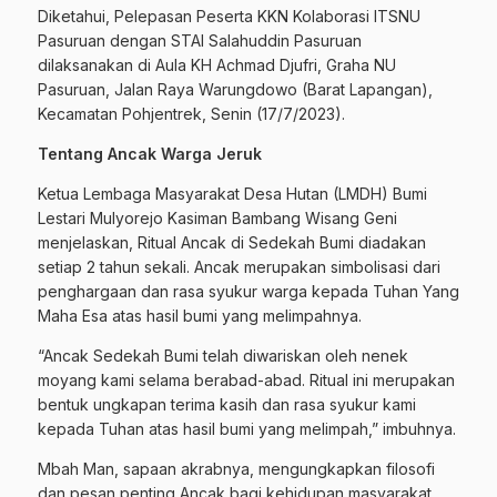
Diketahui, Pelepasan Peserta KKN Kolaborasi ITSNU
Pasuruan dengan STAI Salahuddin Pasuruan
dilaksanakan di Aula KH Achmad Djufri, Graha NU
Pasuruan, Jalan Raya Warungdowo (Barat Lapangan),
Kecamatan Pohjentrek, Senin (17/7/2023).
Tentang Ancak Warga Jeruk
Ketua Lembaga Masyarakat Desa Hutan (LMDH) Bumi
Lestari Mulyorejo Kasiman Bambang Wisang Geni
menjelaskan, Ritual Ancak di Sedekah Bumi diadakan
setiap 2 tahun sekali. Ancak merupakan simbolisasi dari
penghargaan dan rasa syukur warga kepada Tuhan Yang
Maha Esa atas hasil bumi yang melimpahnya.
“Ancak Sedekah Bumi telah diwariskan oleh nenek
moyang kami selama berabad-abad. Ritual ini merupakan
bentuk ungkapan terima kasih dan rasa syukur kami
kepada Tuhan atas hasil bumi yang melimpah,” imbuhnya.
Mbah Man, sapaan akrabnya, mengungkapkan filosofi
dan pesan penting Ancak bagi kehidupan masyarakat