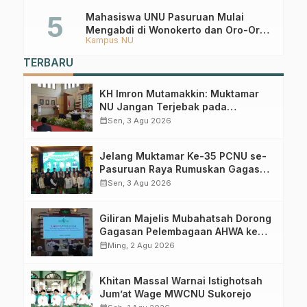
Mahasiswa UNU Pasuruan Mulai
Mengabdi di Wonokerto dan Oro-Oro
Kampus NU
Ombo Wetan Berikut Programnya
TERBARU
KH Imron Mutamakkin: Muktamar
NU Jangan Terjebak pada
Perebutan Kursi Ketua Umum
calendar_month
Sen, 3 Agu 2026
Jelang Muktamar Ke-35 PCNU se-
Pasuruan Raya Rumuskan Gagasan
Transformasi Gerakan NU Menuju
calendar_month
Sen, 3 Agu 2026
Abad Kedua
Giliran Majelis Mubahatsah Dorong
Gagasan Pelembagaan AHWA ke
Forum Muktamar Mendatang
calendar_month
Ming, 2 Agu 2026
Khitan Massal Warnai Istighotsah
Jum’at Wage MWCNU Sukorejo