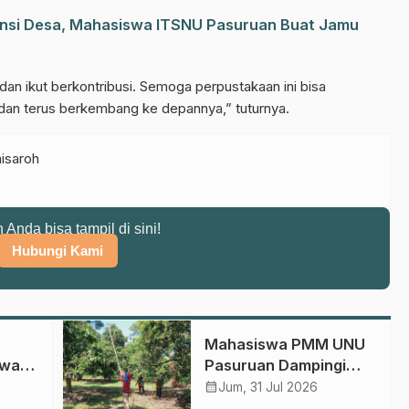
nsi Desa, Mahasiswa ITSNU Pasuruan Buat Jamu
n ikut berkontribusi. Semoga perpustakaan ini bisa
dan terus berkembang ke depannya,” tuturnya.
aisaroh
n Anda bisa tampil di sini!
Hubungi Kami
Mahasiswa PMM UNU
swa
Pasuruan Dampingi
Perawatan Kebun
calendar_month
Jum, 31 Jul 2026
ai
Mangga di Desa