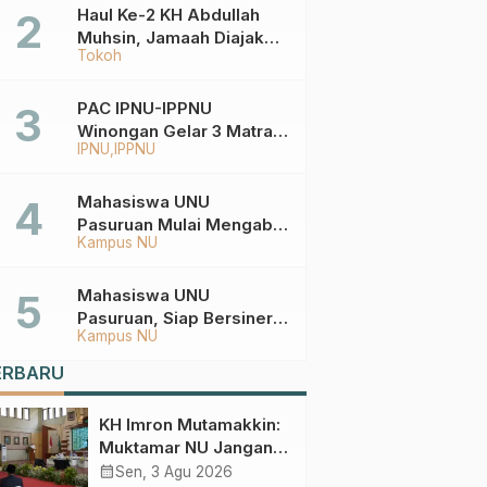
Haul Ke-2 KH Abdullah
Muhsin, Jamaah Diajak
Tokoh
Meneladani
Keistiqamahan
PAC IPNU-IPPNU
Winongan Gelar 3 Matra
IPNU
IPPNU
di MA Ma’arif An-Nur
Mahasiswa UNU
Pasuruan Mulai Mengabdi
Kampus NU
di Wonokerto dan Oro-
Oro Ombo Wetan Berikut
Programnya
Mahasiswa UNU
Pasuruan, Siap Bersinergi
Kampus NU
Percepat Pembangunan
Desa Toyaning
ERBARU
KH Imron Mutamakkin:
Muktamar NU Jangan
Terjebak pada
calendar_month
Sen, 3 Agu 2026