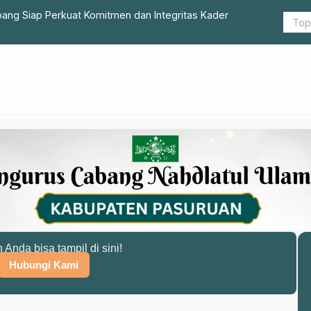
bang Siap Perkuat Komitmen dan Integritas Kader
Turba ISNU
n Anda bisa tampil di sini!
Hubungi Kami