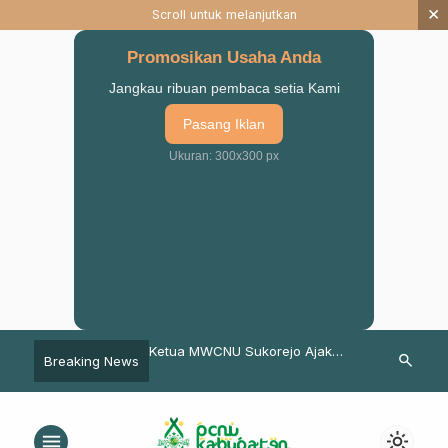
×
Scroll untuk melanjutkan
Promosikan Usaha Anda
Jangkau ribuan pembaca setia Kami
Pasang Iklan
Ukuran: 300x300 px
norejo, Cak Karim
Ketua MWCNU Sukorejo Ajak
Gerak Batin 
search
Breaking News
Tugas Ansor
Warga NU Sukseskan Muktamar
Alumni Baca I
dan Perkuat Madrasah Diniyah
Masyayikh Si
menu
light_mode