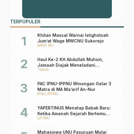
TERPOPULER
Khitan Massal Warnai Istighotsah
Jum’at Wage MWCNU Sukorejo
MWC NU
Haul Ke-2 KH Abdullah Muhsin,
Jamaah Diajak Meneladani
Tokoh
Keistiqamahan
PAC IPNU-IPPNU Winongan Gelar 3
Matra di MA Ma’arif An-Nur
IPNU
IPPNU
YAPERTINUS Menatap Babak Baru:
Ketika Amanah Sejarah Bertemu
LPTNU
Ekosistem PTNU
Mahasiswa UNU Pasuruan Mulai