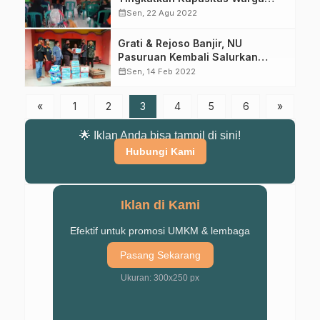
Hadapi Bencana
Gabung Channel WhatsApp NU
calendar_month
Sen, 22 Agu 2022
Pasuruan
Grati & Rejoso Banjir, NU
Pasuruan Kembali Salurkan
Dapatkan info kegiatan, kajian, dan berita terbaru langsung dari
Bantuan Logistik
calendar_month
Sen, 14 Feb 2022
sumber resmi NU Pasuruan.
«
1
2
3
4
5
6
»
Join Sekarang
🌟 Iklan Anda bisa tampil di sini!
Hubungi Kami
Iklan di Kami
Efektif untuk promosi UMKM & lembaga
Pasang Sekarang
Ukuran: 300x250 px