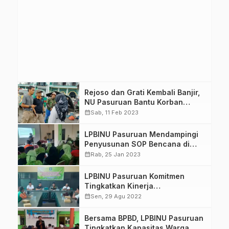
Rejoso dan Grati Kembali Banjir,
NU Pasuruan Bantu Korban
Hingga Galang Dana
calendar_month
Sab, 11 Feb 2023
LPBINU Pasuruan Mendampingi
Penyusunan SOP Bencana di
Rumah Sakit
calendar_month
Rab, 25 Jan 2023
LPBINU Pasuruan Komitmen
Tingkatkan Kinerja
Penanggulangan Bencana
calendar_month
Sen, 29 Agu 2022
Bersama BPBD, LPBINU Pasuruan
Tingkatkan Kapasitas Warga