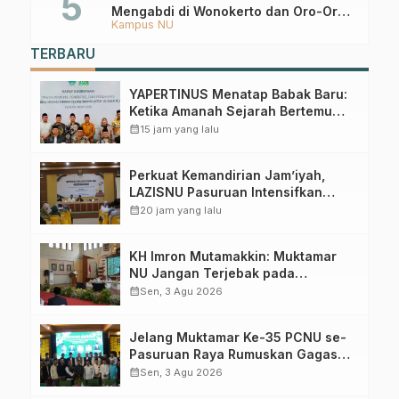
Mengabdi di Wonokerto dan Oro-Oro
Kampus NU
Ombo Wetan Berikut Programnya
TERBARU
YAPERTINUS Menatap Babak Baru:
Ketika Amanah Sejarah Bertemu
Ekosistem PTNU
calendar_month
15 jam yang lalu
Perkuat Kemandirian Jam’iyah,
LAZISNU Pasuruan Intensifkan
Gerakan Koin NU
calendar_month
20 jam yang lalu
KH Imron Mutamakkin: Muktamar
NU Jangan Terjebak pada
Perebutan Kursi Ketua Umum
calendar_month
Sen, 3 Agu 2026
Jelang Muktamar Ke-35 PCNU se-
Pasuruan Raya Rumuskan Gagasan
Transformasi Gerakan NU Menuju
calendar_month
Sen, 3 Agu 2026
Abad Kedua