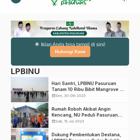
🌟 Iklan Anda bisa tampil di sini!
Hubungi Kami
LPBINU
Hari Santri, LPBINU Pasuruan
Tanam 10 Ribu Bibit Mangrove di
Pantai Rejoso
calendar_month
Sen, 30 Okt 2023
Rumah Roboh Akibat Angin
Kencang, NU Peduli Pasuruan
Salurkan Bantuan
calendar_month
Sab, 15 Jul 2023
Dukung Pembentukan Destana,