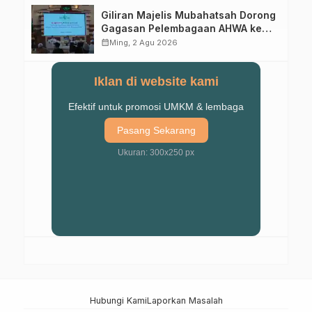
Giliran Majelis Mubahatsah Dorong
Gagasan Pelembagaan AHWA ke
Forum Muktamar Mendatang
calendar_month
Ming, 2 Agu 2026
Iklan di website kami
Efektif untuk promosi UMKM & lembaga
Pasang Sekarang
Ukuran: 300x250 px
Hubungi Kami
Laporkan Masalah