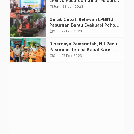
LPBINU Pasuruan Gelar Pelatihan
Fasilitator dan Community
calendar_month
Jum, 23 Jun 2023
Organizer
Gerak Cepat, Relawan LPBINU
Pasuruan Bantu Evakuasi Pohon
Tumbang
calendar_month
Sen, 27 Feb 2023
Dipercaya Pemerintah, NU Peduli
Pasuruan Terima Kapal Karet
dan Logistik Dapur Umum
calendar_month
Sen, 27 Feb 2023