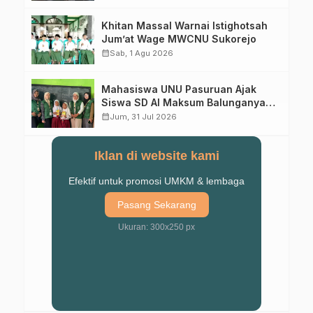
Khitan Massal Warnai Istighotsah
Jum’at Wage MWCNU Sukorejo
calendar_month
Sab, 1 Agu 2026
Mahasiswa UNU Pasuruan Ajak
Siswa SD Al Maksum Balunganyar
Kuasai Penjumlahan Bersusun
calendar_month
Jum, 31 Jul 2026
Iklan di website kami
Efektif untuk promosi UMKM & lembaga
Pasang Sekarang
Ukuran: 300x250 px