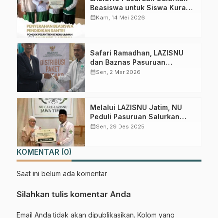
Beasiswa untuk Siswa Kurang
Mampu
calendar_month
Kam, 14 Mei 2026
Gabung Channel WhatsApp NU
Pasuruan
Safari Ramadhan, LAZISNU
dan Baznas Pasuruan
Distribusikan 3.500 Paket
Dapatkan info kegiatan, kajian, dan berita terbaru langsung dari
calendar_month
Sen, 2 Mar 2026
Sembako
sumber resmi NU Pasuruan.
Join Sekarang
Melalui LAZISNU Jatim, NU
Peduli Pasuruan Salurkan
Bantuan 81 Juta untuk Korban
calendar_month
Sen, 29 Des 2025
Bencana Sumatera – Aceh
KOMENTAR (0)
Saat ini belum ada komentar
Silahkan tulis komentar Anda
Email Anda tidak akan dipublikasikan. Kolom yang