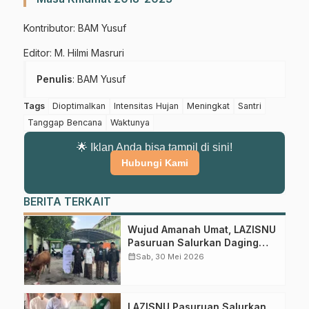
Kontributor: BAM Yusuf
Editor: M. Hilmi Masruri
Penulis
: BAM Yusuf
Tags
Dioptimalkan
Intensitas Hujan
Meningkat
Santri
Tanggap Bencana
Waktunya
🌟 Iklan Anda bisa tampil di sini!
Hubungi Kami
BERITA TERKAIT
Wujud Amanah Umat, LAZISNU
Pasuruan Salurkan Daging
Qurban untuk 206 Penerima
calendar_month
Sab, 30 Mei 2026
Manfaat
LAZISNU Pasuruan Salurkan