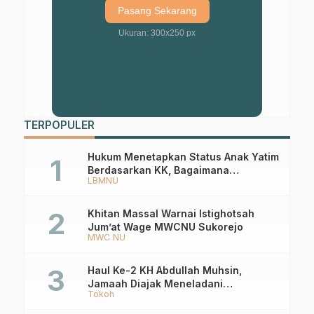
Pasang Sekarang
Ukuran: 300x250 px
TERPOPULER
Hukum Menetapkan Status Anak Yatim
Berdasarkan KK, Bagaimana
LBMNU
Ketentuannya?
Khitan Massal Warnai Istighotsah
Jum’at Wage MWCNU Sukorejo
MWC NU
Haul Ke-2 KH Abdullah Muhsin,
Jamaah Diajak Meneladani
Tokoh
Keistiqamahan