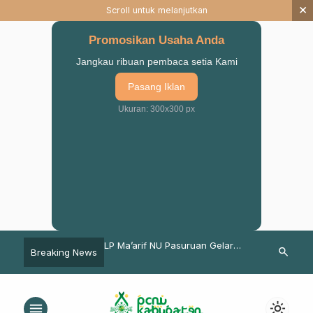
×
Scroll untuk melanjutkan
Promosikan Usaha Anda
Jangkau ribuan pembaca setia Kami
Pasang Iklan
Ukuran: 300x300 px
LP Ma’arif NU Pasuruan Gelar
NU Pasuruan
search
Breaking News
ama Mahasiswa dan
Bimtek Manajemen Madin,
Great Instru
Tegaskan Pentingnya Pelayanan
dan Pemikiran Terbuka
menu
light_mode