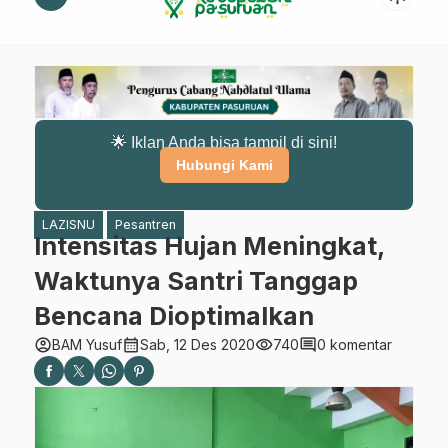
🌟 Iklan Anda bisa tampil di sini!
Hubungi Kami
LAZISNU
Pesantren
Intensitas Hujan Meningkat,
Waktunya Santri Tanggap
Bencana Dioptimalkan
account_circle
calendar_month
visibility
comment
BAM Yusuf
Sab, 12 Des 2020
740
0 komentar