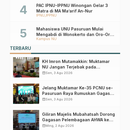
PAC IPNU-IPPNU Winongan Gelar 3
Matra di MA Ma’arif An-Nur
IPNU
IPPNU
Mahasiswa UNU Pasuruan Mulai
Mengabdi di Wonokerto dan Oro-Oro
Kampus NU
Ombo Wetan Berikut Programnya
TERBARU
KH Imron Mutamakkin: Muktamar
NU Jangan Terjebak pada
Perebutan Kursi Ketua Umum
calendar_month
Sen, 3 Agu 2026
Jelang Muktamar Ke-35 PCNU se-
Pasuruan Raya Rumuskan Gagasan
Transformasi Gerakan NU Menuju
calendar_month
Sen, 3 Agu 2026
Abad Kedua
Giliran Majelis Mubahatsah Dorong
Gagasan Pelembagaan AHWA ke
Forum Muktamar Mendatang
calendar_month
Ming, 2 Agu 2026