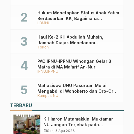
Hukum Menetapkan Status Anak Yatim
Berdasarkan KK, Bagaimana
LBMNU
Ketentuannya?
Haul Ke-2 KH Abdullah Muhsin,
Jamaah Diajak Meneladani
Tokoh
Keistiqamahan
PAC IPNU-IPPNU Winongan Gelar 3
Matra di MA Ma’arif An-Nur
IPNU
IPPNU
Mahasiswa UNU Pasuruan Mulai
Mengabdi di Wonokerto dan Oro-Oro
Kampus NU
Ombo Wetan Berikut Programnya
TERBARU
KH Imron Mutamakkin: Muktamar
NU Jangan Terjebak pada
Perebutan Kursi Ketua Umum
calendar_month
Sen, 3 Agu 2026