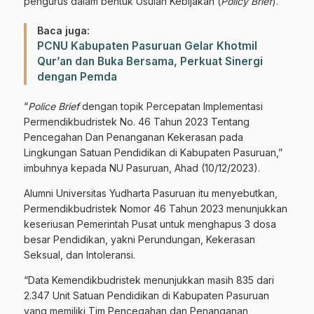
pengurus dalam bentuk Usulan Kebijakan (
Policy Brief
).
Baca juga:
PCNU Kabupaten Pasuruan Gelar Khotmil
Qur’an dan Buka Bersama, Perkuat Sinergi
dengan Pemda
“
Police Brief
dengan topik Percepatan Implementasi
Permendikbudristek No. 46 Tahun 2023 Tentang
Pencegahan Dan Penanganan Kekerasan pada
Lingkungan Satuan Pendidikan di Kabupaten Pasuruan,”
imbuhnya kepada NU Pasuruan, Ahad (10/12/2023).
Alumni Universitas Yudharta Pasuruan itu menyebutkan,
Permendikbudristek Nomor 46 Tahun 2023 menunjukkan
keseriusan Pemerintah Pusat untuk menghapus 3 dosa
besar Pendidikan, yakni Perundungan, Kekerasan
Seksual, dan Intoleransi.
“Data Kemendikbudristek menunjukkan masih 835 dari
2.347 Unit Satuan Pendidikan di Kabupaten Pasuruan
yang memiliki Tim Pencegahan dan Penanganan