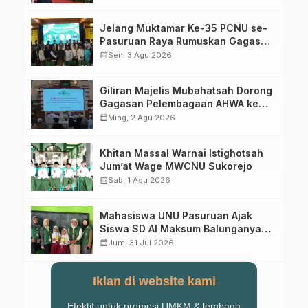
Jelang Muktamar Ke-35 PCNU se-
Pasuruan Raya Rumuskan Gagasan
Transformasi Gerakan NU Menuju
calendar_month
Sen, 3 Agu 2026
Abad Kedua
Giliran Majelis Mubahatsah Dorong
Gagasan Pelembagaan AHWA ke
Forum Muktamar Mendatang
calendar_month
Ming, 2 Agu 2026
Khitan Massal Warnai Istighotsah
Jum’at Wage MWCNU Sukorejo
calendar_month
Sab, 1 Agu 2026
Mahasiswa UNU Pasuruan Ajak
Siswa SD Al Maksum Balunganyar
Kuasai Penjumlahan Bersusun
calendar_month
Jum, 31 Jul 2026
Iklan di website kami
Efektif untuk promosi UMKM & lembaga