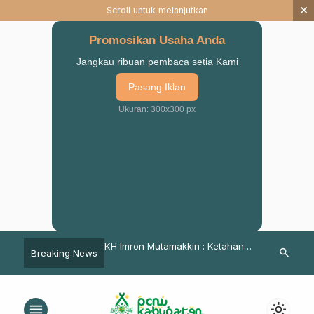
×
Scroll untuk melanjutkan
Promosikan Usaha Anda
Jangkau ribuan pembaca setia Kami
Pasang Iklan
Ukuran: 300x300 px
i, LPBINU Pasuruan
KH Imron Mutamakkin : Ketahanan
ISNU Pasurua
search
Breaking News
Ribu Bibit Mangrove di
Pangan Tanggung Jawab
Maha
oso
Bersama
menu
light_mode