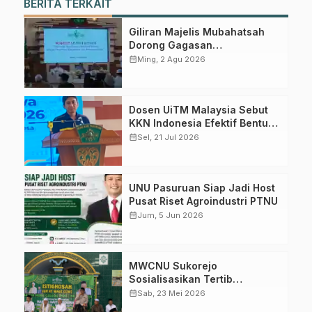
BERITA TERKAIT
Giliran Majelis Mubahatsah
Dorong Gagasan
Pelembagaan AHWA ke Forum
calendar_month
Ming, 2 Agu 2026
Muktamar Mendatang
Dosen UiTM Malaysia Sebut
KKN Indonesia Efektif Bentuk
Karakter Mahasiswa
calendar_month
Sel, 21 Jul 2026
UNU Pasuruan Siap Jadi Host
Pusat Riset Agroindustri PTNU
calendar_month
Jum, 5 Jun 2026
MWCNU Sukorejo
Sosialisasikan Tertib
Administrasi dalam Istighotsah
calendar_month
Sab, 23 Mei 2026
Jum’at Wage