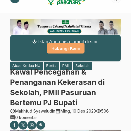
🌟 Iklan Anda bisa tampil di sini!
Hubungi Kami
Abad Kedua NU
Berita
PMII
Sekolah
Kawal Pencegahan &
Penanganan Kekerasan di
Sekolah, PMII Pasuruan
Bertemu PJ Bupati
account_circle
calendar_month
visibility
Makhfud Syawaludin
Ming, 10 Des 2023
506
comment
0 komentar