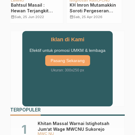
Istighosah Rutin
PCNU
Abad Kedua NU
Berita
L
GP Ansor NU
KH Imron Mutamakkin
L
Ramadhan Karim
Soroti Pergeseran
P
Giliran Ansor
Pendidikan: Dari Ilmu
F
calendar_month
calendar_month
Sab, 25 Apr 2026
Pohjentrek Bagi Takjil
ke Industri
dan Santunan Anak
calendar_month
Jum, 28 Mar 2025
Yatim
Iklan di Kami
Efektif untuk promosi UMKM & lembaga
Pasang Sekarang
Ukuran: 300x250 px
TERPOPULER
Khitan Massal Warnai Istighotsah
Jum’at Wage MWCNU Sukorejo
MWC NU