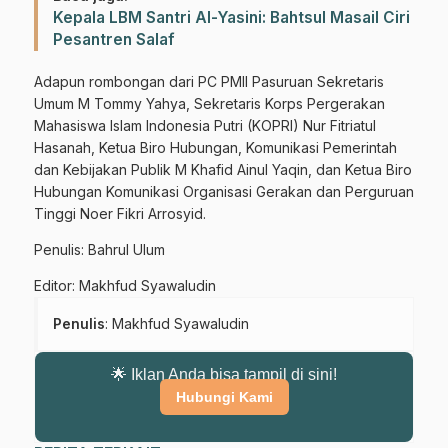
Kepala LBM Santri Al-Yasini: Bahtsul Masail Ciri
Pesantren Salaf
Adapun rombongan dari PC PMII Pasuruan Sekretaris
Umum M Tommy Yahya, Sekretaris Korps Pergerakan
Mahasiswa Islam Indonesia Putri (KOPRI) Nur Fitriatul
Hasanah, Ketua Biro Hubungan, Komunikasi Pemerintah
Gabung Channel WhatsApp NU
dan Kebijakan Publik M Khafid Ainul Yaqin, dan Ketua Biro
Hubungan Komunikasi Organisasi Gerakan dan Perguruan
Pasuruan
Tinggi Noer Fikri Arrosyid.
Dapatkan info kegiatan, kajian, dan berita terbaru langsung dari
Penulis: Bahrul Ulum
sumber resmi NU Pasuruan.
Editor: Makhfud Syawaludin
Join Sekarang
Penulis
: Makhfud Syawaludin
🌟 Iklan Anda bisa tampil di sini!
Hubungi Kami