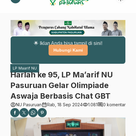
🌟 Iklan Anda bisa tampil di sini!
Hubungi Kami
LP Maarif NU
Harlah ke 95, LP Ma’arif NU
Pasuruan Gelar Olimpiade
Aswaja Berbasis Chat GBT
account_circle
calendar_month
visibility
comment
NU Pasuruan
Rab, 18 Sep 2024
1.081
0 komentar