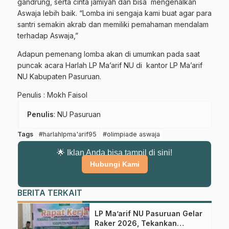
Gabung Channel WhatsApp NU
gandrung, serta cinta jamiyah dan bisa mengenalkan
Aswaja lebih baik. “Lomba ini sengaja kami buat agar para
Pasuruan
santri semakin akrab dan memiliki pemahaman mendalam
terhadap Aswaja,”
Dapatkan info kegiatan, kajian, dan berita terbaru langsung dari
sumber resmi NU Pasuruan.
Adapun pemenang lomba akan di umumkan pada saat
puncak acara Harlah LP Ma’arif NU di kantor LP Ma’arif
Join Sekarang
NU Kabupaten Pasuruan.
Penulis : Mokh Faisol
Penulis
: NU Pasuruan
Tags
#harlahlpma'arif95
#olimpiade aswaja
🌟 Iklan Anda bisa tampil di sini!
Hubungi Kami
BERITA TERKAIT
LP Ma’arif NU Pasuruan Gelar
Raker 2026, Tekankan