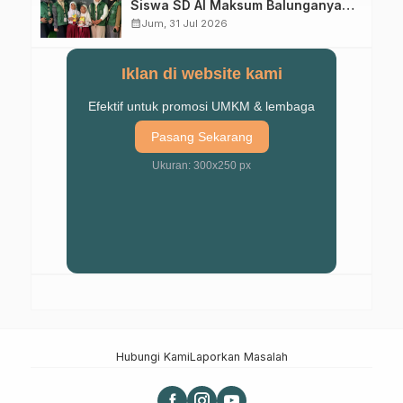
Siswa SD Al Maksum Balunganyar
Kuasai Penjumlahan Bersusun
calendar_month
Jum, 31 Jul 2026
Iklan di website kami
Efektif untuk promosi UMKM & lembaga
Pasang Sekarang
Ukuran: 300x250 px
Hubungi Kami
Laporkan Masalah