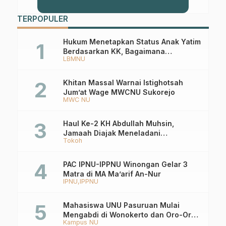
TERPOPULER
Hukum Menetapkan Status Anak Yatim
Berdasarkan KK, Bagaimana
LBMNU
Ketentuannya?
Khitan Massal Warnai Istighotsah
Jum’at Wage MWCNU Sukorejo
MWC NU
Haul Ke-2 KH Abdullah Muhsin,
Jamaah Diajak Meneladani
Tokoh
Keistiqamahan
PAC IPNU-IPPNU Winongan Gelar 3
Matra di MA Ma’arif An-Nur
IPNU
IPPNU
Mahasiswa UNU Pasuruan Mulai
Mengabdi di Wonokerto dan Oro-Oro
Kampus NU
Ombo Wetan Berikut Programnya