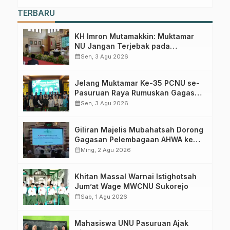
TERBARU
KH Imron Mutamakkin: Muktamar
NU Jangan Terjebak pada
Perebutan Kursi Ketua Umum
calendar_month
Sen, 3 Agu 2026
Jelang Muktamar Ke-35 PCNU se-
Pasuruan Raya Rumuskan Gagasan
Transformasi Gerakan NU Menuju
calendar_month
Sen, 3 Agu 2026
Abad Kedua
Giliran Majelis Mubahatsah Dorong
Gagasan Pelembagaan AHWA ke
Forum Muktamar Mendatang
calendar_month
Ming, 2 Agu 2026
Khitan Massal Warnai Istighotsah
Jum’at Wage MWCNU Sukorejo
calendar_month
Sab, 1 Agu 2026
Mahasiswa UNU Pasuruan Ajak