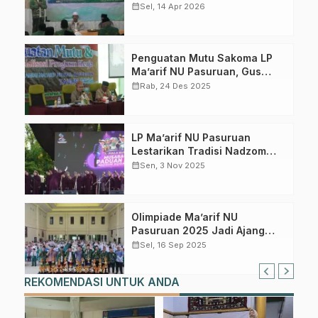
Program Berkelanjutan
calendar_month
Sel, 14 Apr 2026
Penguatan Mutu Sakoma LP
Ma’arif NU Pasuruan, Gus
Taufiq Tekankan Mabadi
calendar_month
Rab, 24 Des 2025
Khaira Ummah
LP Ma’arif NU Pasuruan
Lestarikan Tradisi Nadzom
Aqidatul Awam Lewat Lomba
calendar_month
Sen, 3 Nov 2025
Paduan Suara Santri
Olimpiade Ma’arif NU
Pasuruan 2025 Jadi Ajang
Motivasi Pelajar untuk Terus
calendar_month
Sel, 16 Sep 2025
Belajar
REKOMENDASI UNTUK ANDA