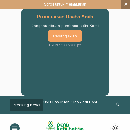
×
Scroll untuk melanjutkan
Promosikan Usaha Anda
Jangkau ribuan pembaca setia Kami
Pasang Iklan
Ukuran: 300x300 px
sail Tanda Tradisi
UNU Pasuruan Siap Jadi Host
Penutupan S
search
Breaking News
U Tetap Hidup
Pusat Riset Agroindustri PTNU
2019, Kiai M
Pentignya As
menu
light_mode