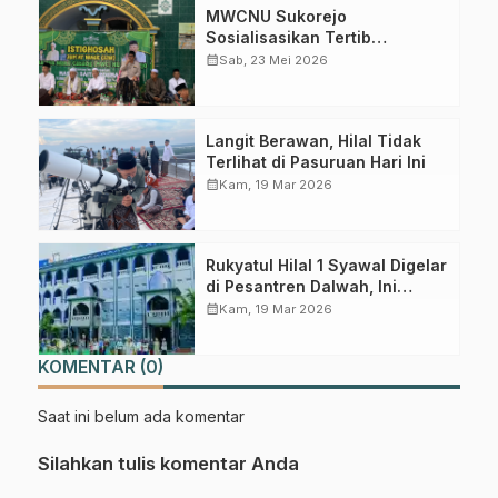
MWCNU Sukorejo
Sosialisasikan Tertib
Administrasi dalam Istighotsah
calendar_month
Sab, 23 Mei 2026
Jum’at Wage
Langit Berawan, Hilal Tidak
Terlihat di Pasuruan Hari Ini
calendar_month
Kam, 19 Mar 2026
Rukyatul Hilal 1 Syawal Digelar
di Pesantren Dalwah, Ini
Prediksi LFNU Pasuruan
calendar_month
Kam, 19 Mar 2026
KOMENTAR (0)
Saat ini belum ada komentar
Silahkan tulis komentar Anda