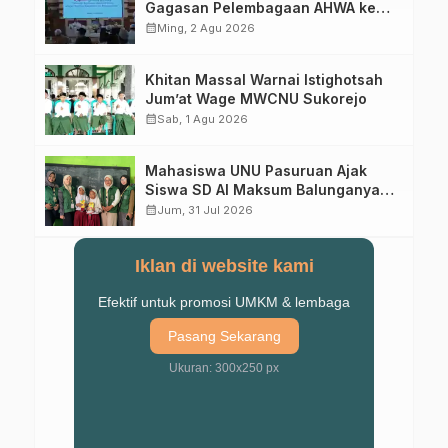
Gagasan Pelembagaan AHWA ke
Forum Muktamar Mendatang
calendar_month
Ming, 2 Agu 2026
Khitan Massal Warnai Istighotsah
Jum’at Wage MWCNU Sukorejo
calendar_month
Sab, 1 Agu 2026
Mahasiswa UNU Pasuruan Ajak
Siswa SD Al Maksum Balunganyar
Kuasai Penjumlahan Bersusun
calendar_month
Jum, 31 Jul 2026
Iklan di website kami
Efektif untuk promosi UMKM & lembaga
Pasang Sekarang
Ukuran: 300x250 px