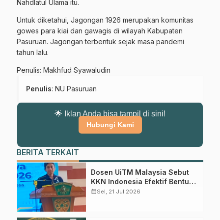
Nahdlatul Ulama itu.
Untuk diketahui, Jagongan 1926 merupakan komunitas
gowes para kiai dan gawagis di wilayah Kabupaten
Pasuruan. Jagongan terbentuk sejak masa pandemi
tahun lalu.
Penulis: Makhfud Syawaludin
Penulis
: NU Pasuruan
🌟 Iklan Anda bisa tampil di sini!
Hubungi Kami
BERITA TERKAIT
Gabung Channel WhatsApp NU
Pasuruan
Dosen UiTM Malaysia Sebut
KKN Indonesia Efektif Bentuk
Karakter Mahasiswa
calendar_month
Sel, 21 Jul 2026
Dapatkan info kegiatan, kajian, dan berita terbaru langsung dari
sumber resmi NU Pasuruan.
Join Sekarang