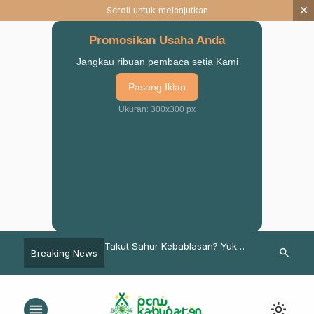
×
Scroll untuk melanjutkan
Promosikan Usaha Anda
Jangkau ribuan pembaca setia Kami
Pasang Iklan
Ukuran: 300x300 px
lat Idul Fitri Pakai
Takut Sahur Kebablasan? Yuk
Safari Ramad
search
Breaking News
aligus Bagi Takjil
Download Jadwal Imsakiyah
Mutamakkin 
Ramadhan 1444 H / 2023 M
NU Lawan Ra
Wilayah Pasuruan
menu
light_mode