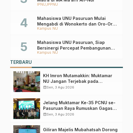
IPNU
IPPNU
Mahasiswa UNU Pasuruan Mulai
Mengabdi di Wonokerto dan Oro-Oro
Kampus NU
Ombo Wetan Berikut Programnya
Mahasiswa UNU Pasuruan, Siap
Bersinergi Percepat Pembangunan
Kampus NU
Desa Toyaning
TERBARU
KH Imron Mutamakkin: Muktamar
NU Jangan Terjebak pada
Perebutan Kursi Ketua Umum
calendar_month
Sen, 3 Agu 2026
Jelang Muktamar Ke-35 PCNU se-
Pasuruan Raya Rumuskan Gagasan
Transformasi Gerakan NU Menuju
calendar_month
Sen, 3 Agu 2026
Abad Kedua
Giliran Majelis Mubahatsah Dorong