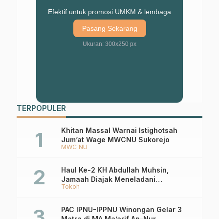
Efektif untuk promosi UMKM & lembaga
Pasang Sekarang
Ukuran: 300x250 px
TERPOPULER
Khitan Massal Warnai Istighotsah
Jum’at Wage MWCNU Sukorejo
MWC NU
Haul Ke-2 KH Abdullah Muhsin,
Jamaah Diajak Meneladani
Tokoh
Keistiqamahan
PAC IPNU-IPPNU Winongan Gelar 3
Matra di MA Ma’arif An-Nur