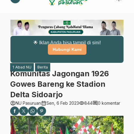
🌟 Iklan Anda bisa tampil di sini!
Hubungi Kami
1 Abad NU
Berita
Komunitas Jagongan 1926
Gowes Bareng ke Stadion
Delta Sidoarjo
account_circle
calendar_month
visibility
comment
NU Pasuruan
Sen, 6 Feb 2023
844
0 komentar