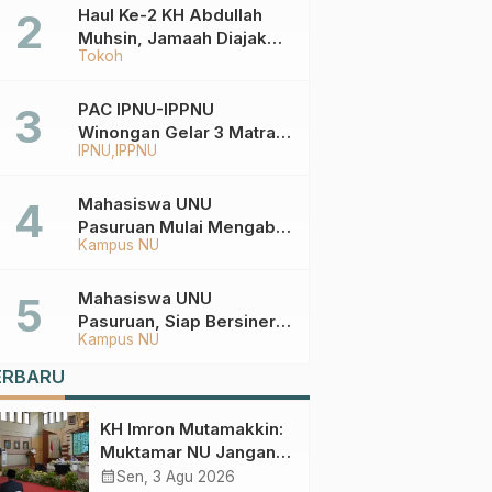
Haul Ke-2 KH Abdullah
Muhsin, Jamaah Diajak
Tokoh
Meneladani
Keistiqamahan
PAC IPNU-IPPNU
Winongan Gelar 3 Matra
IPNU
IPPNU
di MA Ma’arif An-Nur
Mahasiswa UNU
Pasuruan Mulai Mengabdi
Kampus NU
di Wonokerto dan Oro-
Oro Ombo Wetan Berikut
Programnya
Mahasiswa UNU
Pasuruan, Siap Bersinergi
Kampus NU
Percepat Pembangunan
Desa Toyaning
ERBARU
KH Imron Mutamakkin:
Muktamar NU Jangan
Terjebak pada
calendar_month
Sen, 3 Agu 2026