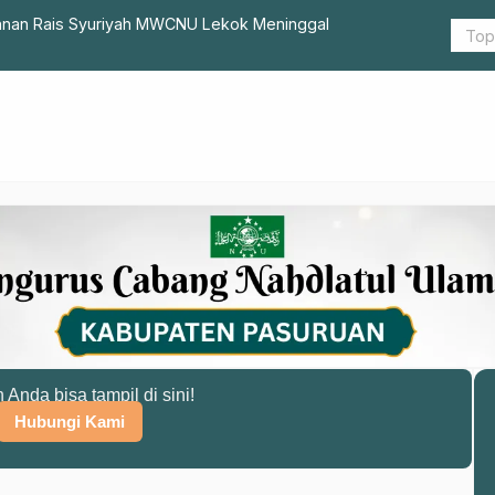
h Mannan Rais Syuriyah MWCNU Lekok Meninggal
Segera Kan
n Anda bisa tampil di sini!
Hubungi Kami