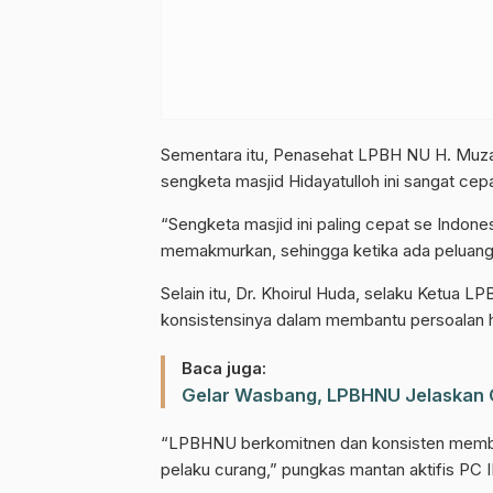
Sementara itu, Penasehat LPBH NU H. Muzam
sengketa masjid Hidayatulloh ini sangat cepa
“Sengketa masjid ini paling cepat se Indone
memakmurkan, sehingga ketika ada peluang
Selain itu, Dr. Khoirul Huda, selaku Ketu
konsistensinya dalam membantu persoalan h
Baca juga:
Gelar Wasbang, LPBHNU Jelaskan 
Gabung Chann
“LPBHNU berkomitnen dan konsisten memba
pelaku curang,” pungkas mantan aktifis PC 
Dapatkan info kegiatan, kajian, dan