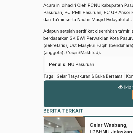
Acara ini dihadiri Oleh PCNU kabupaten Pa
Pasuruan, PC PMII Pasuruan, PC GP Ansor 
dan Ta’mir serta Nadhir Masjid Hidayatulloh.
Adapun setelah sertifikat diserahkan ta’mi
berdasarkan SK BWI Perwakilan Kota Pasurua
(sekretaris), Ust Masykur Faqih (bendahara
(anggota). (Yaqin/Makhfud).
Penulis
: NU Pasuruan
Tags
Gelar Tasyakuran & Buka Bersama
Kon
🌟 Ikla
BERITA TERKAIT
Gelar Wasbang,
LPBHNU Jelaskan