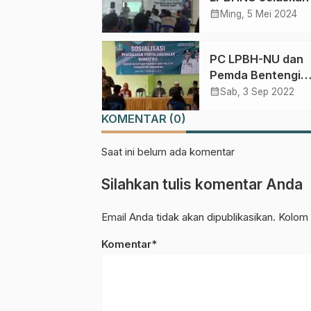
Menjadi Advokat
calendar_month
Ming, 5 Mei 2024
PC LPBH-NU dan
Pemda Bentengi
Pemuda Pasuruan
calendar_month
Sab, 3 Sep 2022
Timur dari Narko
KOMENTAR (0)
Saat ini belum ada komentar
Silahkan tulis komentar Anda
Email Anda tidak akan dipublikasikan. Kolom 
Komentar*