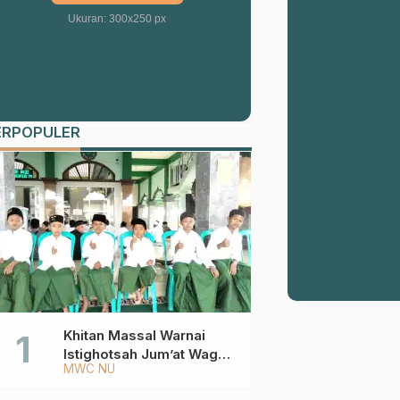
Ukuran: 300x250 px
ERPOPULER
Khitan Massal Warnai
Istighotsah Jum’at Wage
MWC NU
MWCNU Sukorejo