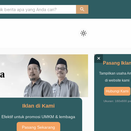
tongi SK, ISNU Sukorejo Siap Wujudkan Harapan MWCNU
search
light_mode
×
Pasang Ikla
Tampilkan usaha A
di website kami
Hubungi Kami
Ukuran: 160x600 px
Iklan di Kami
Efektif untuk promosi UMKM & lembaga
Pasang Sekarang