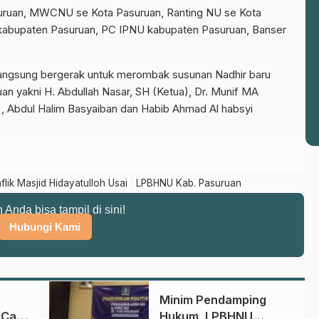
suruan, MWCNU se Kota Pasuruan, Ranting NU se Kota
Join Sekarang
kabupaten Pasuruan, PC IPNU kabupaten Pasuruan, Banser
r langsung bergerak untuk merombak susunan Nadhir baru
n yakni H. Abdullah Nasar, SH (Ketua), Dr. Munif MA
), Abdul Halim Basyaiban dan Habib Ahmad Al habsyi
flik Masjid Hidayatulloh Usai
LPBHNU Kab. Pasuruan
n Anda bisa tampil di sini!
Hubungi Kami
Minim Pendamping
 Cara
Hukum, LPBHNU