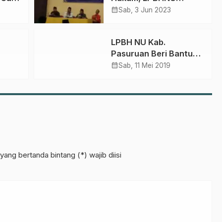
Pasuruan Gelar
calendar_month
Sab, 3 Jun 2023
Sekolah Politik untuk
MWCNU
LPBH NU Kab.
Pasuruan Beri Bantuan
Hukum Konflik Masjid
calendar_month
Sab, 11 Mei 2019
ba
Hidayatullah
yang bertanda bintang (*) wajib diisi