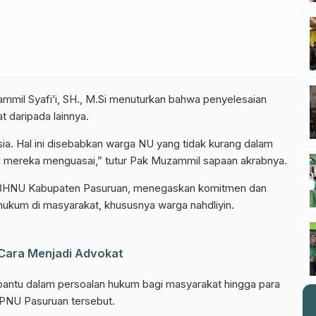
mil Syafi’i, SH., M.Si menuturkan bahwa penyelesaian
t daripada lainnya.
sia. Hal ini disebabkan warga NU yang tidak kurang dalam
 mereka menguasai,” tutur Pak Muzammil sapaan akrabnya.
a LPBHNU Kabupaten Pasuruan, menegaskan komitmen dan
ukum di masyarakat, khususnya warga nahdliyin.
Cara Menjadi Advokat
el WhatsApp NU Pasuruan
ntu dalam persoalan hukum bagi masyarakat hingga para
IPNU Pasuruan tersebut.
 berita terbaru langsung dari sumber resmi NU Pasuruan.