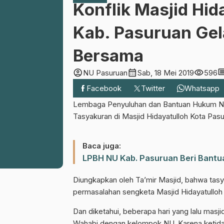
Konflik Masjid Hid
Kab. Pasuruan Gel
Bersama
account_circle
calendar_month
visibility
comm
NU Pasuruan
Sab, 18 Mei 2019
596
Facebook
Twitter
Whatsapp
Lembaga Penyuluhan dan Bantuan Hukum Na
Tasyakuran di Masjid Hidayatulloh Kota Pasu
Baca juga:
LPBH NU Kab. Pasuruan Beri Bantua
Diungkapkan oleh Ta’mir Masjid, bahwa tasy
permasalahan sengketa Masjid Hidayatulloh
Dan diketahui, beberapa hari yang lalu masj
Wahabi dengan kelompok NU. Karena ketidak