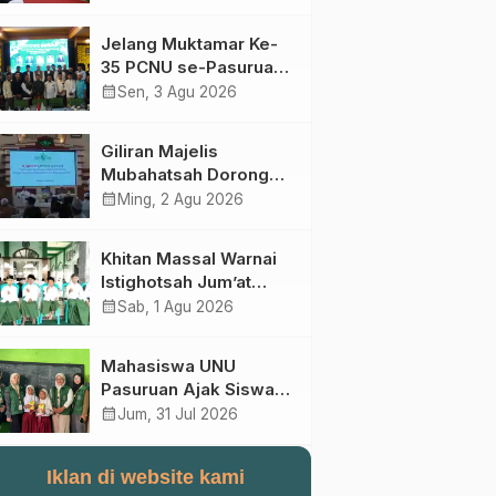
Perebutan Kursi Ketua
Umum
Jelang Muktamar Ke-
35 PCNU se-Pasuruan
Raya Rumuskan
calendar_month
Sen, 3 Agu 2026
Gagasan Transformasi
Gerakan NU Menuju
Giliran Majelis
Abad Kedua
Mubahatsah Dorong
Gagasan Pelembagaan
calendar_month
Ming, 2 Agu 2026
AHWA ke Forum
Muktamar Mendatang
Khitan Massal Warnai
Istighotsah Jum’at
Wage MWCNU
calendar_month
Sab, 1 Agu 2026
Sukorejo
Mahasiswa UNU
Pasuruan Ajak Siswa
SD Al Maksum
calendar_month
Jum, 31 Jul 2026
Balunganyar Kuasai
Penjumlahan Bersusun
Iklan di website kami