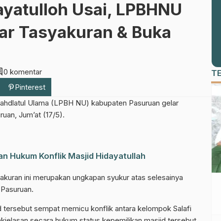
ayatulloh Usai, LPBHNU
ar Tasyakuran & Buka
ent
0 komentar
T
Pinterest
hdlatul Ulama (LPBH NU) kabupaten Pasuruan gelar
ruan, Jum’at (17/5).
n Hukum Konflik Masjid Hidayatullah
akuran ini merupakan ungkapan syukur atas selesainya
 Pasuruan.
id tersebut sempat memicu konflik antara kelompok Salafi
jelasan secara hukum status kepemilikan masjid tersebut.