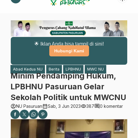
🌟 Iklan Anda bisa tampil di sini!
Hubungi Kami
Abad Kedua NU
Berita
LPBHNU
MWC NU
Minim Pendamping Hukum,
LPBHNU Pasuruan Gelar
Sekolah Politik untuk MWCNU
account_circle
calendar_month
visibility
comment
NU Pasuruan
Sab, 3 Jun 2023
387
0 komentar