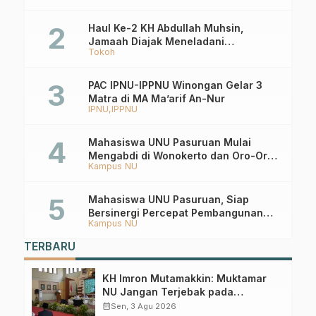
Haul Ke-2 KH Abdullah Muhsin,
Jamaah Diajak Meneladani
Tokoh
Keistiqamahan
PAC IPNU-IPPNU Winongan Gelar 3
Matra di MA Ma’arif An-Nur
IPNU
IPPNU
Mahasiswa UNU Pasuruan Mulai
Mengabdi di Wonokerto dan Oro-Oro
Kampus NU
Ombo Wetan Berikut Programnya
Mahasiswa UNU Pasuruan, Siap
Bersinergi Percepat Pembangunan
Kampus NU
Desa Toyaning
TERBARU
KH Imron Mutamakkin: Muktamar
NU Jangan Terjebak pada
Perebutan Kursi Ketua Umum
calendar_month
Sen, 3 Agu 2026