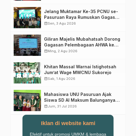
Jelang Muktamar Ke-35 PCNU se-
Pasuruan Raya Rumuskan Gagasan
Transformasi Gerakan NU Menuju
calendar_month
Sen, 3 Agu 2026
Abad Kedua
Giliran Majelis Mubahatsah Dorong
Gagasan Pelembagaan AHWA ke
Forum Muktamar Mendatang
calendar_month
Ming, 2 Agu 2026
Khitan Massal Warnai Istighotsah
Jum’at Wage MWCNU Sukorejo
calendar_month
Sab, 1 Agu 2026
Mahasiswa UNU Pasuruan Ajak
Siswa SD Al Maksum Balunganyar
Kuasai Penjumlahan Bersusun
calendar_month
Jum, 31 Jul 2026
Iklan di website kami
Efektif untuk promosi UMKM & lembaga