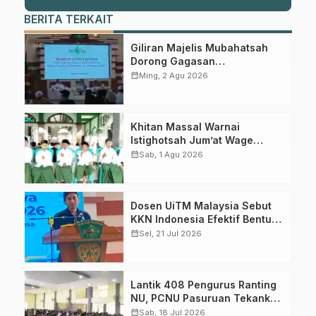
BERITA TERKAIT
Giliran Majelis Mubahatsah
Dorong Gagasan
Pelembagaan AHWA ke Forum
calendar_month
Ming, 2 Agu 2026
Muktamar Mendatang
Gabung Channel WhatsApp NU
Khitan Massal Warnai
Pasuruan
Istighotsah Jum’at Wage
MWCNU Sukorejo
calendar_month
Sab, 1 Agu 2026
Dapatkan info kegiatan, kajian, dan berita terbaru langsung dari
sumber resmi NU Pasuruan.
Dosen UiTM Malaysia Sebut
Join Sekarang
KKN Indonesia Efektif Bentuk
Karakter Mahasiswa
calendar_month
Sel, 21 Jul 2026
Lantik 408 Pengurus Ranting
NU, PCNU Pasuruan Tekankan
Literasi dan Loyalitas
calendar_month
Sab, 18 Jul 2026