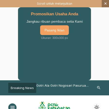
×
Scroll untuk melanjutkan
Promosikan Usaha Anda
Jangkau ribuan pembaca setia Kami
Pasang Iklan
Ukuran: 300x300 px
ssholach Pasuruan
Gotri Ala Gotri Nogosari Pasuruan
Hadir di Posy
search
Breaking News
 Jadi Ishari Milenial
2020: Kampanye Unik
Bupati Pasur
Meningkatkan Imun
Karya Mahas
menu
light_mode