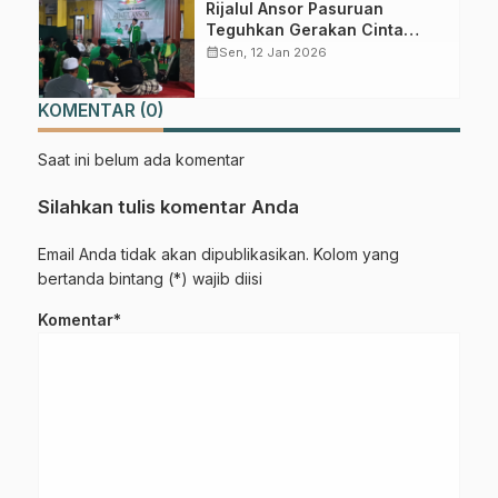
Rijalul Ansor Pasuruan
Teguhkan Gerakan Cinta
Tanah Air Lewat Dzikir dan
calendar_month
Sen, 12 Jan 2026
Shalawat
KOMENTAR (0)
Saat ini belum ada komentar
Silahkan tulis komentar Anda
Email Anda tidak akan dipublikasikan. Kolom yang
bertanda bintang (*) wajib diisi
Komentar*