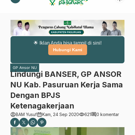
🌟 Iklan Anda bisa tampil di sini!
Hubungi Kami
GP Ansor NU
Lindungi BANSER, GP ANSOR
NU Kab. Pasuruan Kerja Sama
Dengan BPJS
Ketenagakerjaan
account_circle
calendar_month
visibility
comment
BAM Yusuf
Kam, 24 Sep 2020
621
0 komentar