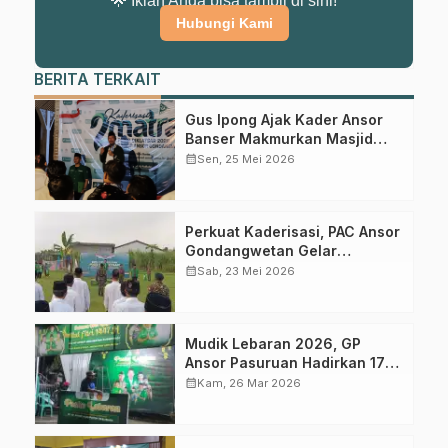
Pasuruan
🌟 Iklan Anda bisa tampil di sini!
Hubungi Kami
Dapatkan info kegiatan, kajian, dan berita terbaru langsung dari
sumber resmi NU Pasuruan.
BERITA TERKAIT
Join Sekarang
Gus Ipong Ajak Kader Ansor
Banser Makmurkan Masjid
dan Perkuat Kepedulian Sosial
calendar_month
Sen, 25 Mei 2026
Perkuat Kaderisasi, PAC Ansor
Gondangwetan Gelar
Kaderisasi Dua Matra
calendar_month
Sab, 23 Mei 2026
Mudik Lebaran 2026, GP
Ansor Pasuruan Hadirkan 17
Posko Pelayanan Pemudik
calendar_month
Kam, 26 Mar 2026