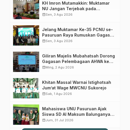
KH Imron Mutamakkin: Muktamar
NU Jangan Terjebak pada
Perebutan Kursi Ketua Umum
calendar_month
Sen, 3 Agu 2026
Jelang Muktamar Ke-35 PCNU se-
Pasuruan Raya Rumuskan Gagasan
Transformasi Gerakan NU Menuju
calendar_month
Sen, 3 Agu 2026
Abad Kedua
Giliran Majelis Mubahatsah Dorong
Gagasan Pelembagaan AHWA ke
Forum Muktamar Mendatang
calendar_month
Ming, 2 Agu 2026
Khitan Massal Warnai Istighotsah
Jum’at Wage MWCNU Sukorejo
calendar_month
Sab, 1 Agu 2026
Mahasiswa UNU Pasuruan Ajak
Siswa SD Al Maksum Balunganyar
Kuasai Penjumlahan Bersusun
calendar_month
Jum, 31 Jul 2026