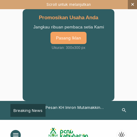
×
Scroll untuk melanjutkan
Promosikan Usaha Anda
Jangkau ribuan pembaca setia Kami
Pasang Iklan
Ukuran: 300x300 px
AZISNU dan Fatayat
Pesan KH Imron Mutamakkin
Hadapi Covid
search
Breaking News
uan Bagikan Mukena
Untuk Guru Madin di Pasuruan
Jogorepuh G
id
Pasrepan Sal
& 800 Paket
menu
light_mode