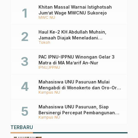
Khitan Massal Warnai Istighotsah
Jum’at Wage MWCNU Sukorejo
MWC NU
Haul Ke-2 KH Abdullah Muhsin,
Jamaah Diajak Meneladani
Tokoh
Keistiqamahan
PAC IPNU-IPPNU Winongan Gelar 3
Matra di MA Ma’arif An-Nur
IPNU
IPPNU
Mahasiswa UNU Pasuruan Mulai
Mengabdi di Wonokerto dan Oro-Oro
Kampus NU
Ombo Wetan Berikut Programnya
Mahasiswa UNU Pasuruan, Siap
Bersinergi Percepat Pembangunan
Kampus NU
Desa Toyaning
TERBARU