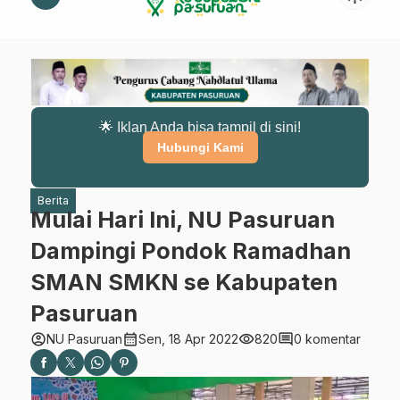
🌟 Iklan Anda bisa tampil di sini!
Hubungi Kami
Berita
Mulai Hari Ini, NU Pasuruan
Dampingi Pondok Ramadhan
SMAN SMKN se Kabupaten
Pasuruan
account_circle
calendar_month
visibility
comment
NU Pasuruan
Sen, 18 Apr 2022
820
0 komentar