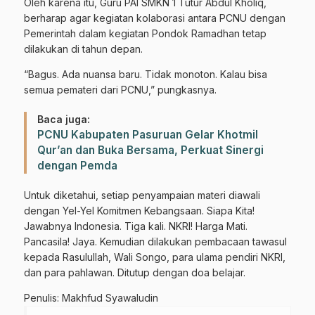
Oleh karena itu, Guru PAI SMKN 1 Tutur Abdul Kholiq,
berharap agar kegiatan kolaborasi antara PCNU dengan
Pemerintah dalam kegiatan Pondok Ramadhan tetap
dilakukan di tahun depan.
“Bagus. Ada nuansa baru. Tidak monoton. Kalau bisa
semua pemateri dari PCNU,” pungkasnya.
Baca juga:
PCNU Kabupaten Pasuruan Gelar Khotmil
Qur’an dan Buka Bersama, Perkuat Sinergi
dengan Pemda
Untuk diketahui, setiap penyampaian materi diawali
dengan Yel-Yel Komitmen Kebangsaan. Siapa Kita!
Jawabnya Indonesia. Tiga kali. NKRI! Harga Mati.
Pancasila! Jaya. Kemudian dilakukan pembacaan tawasul
kepada Rasulullah, Wali Songo, para ulama pendiri NKRI,
dan para pahlawan. Ditutup dengan doa belajar.
Penulis: Makhfud Syawaludin