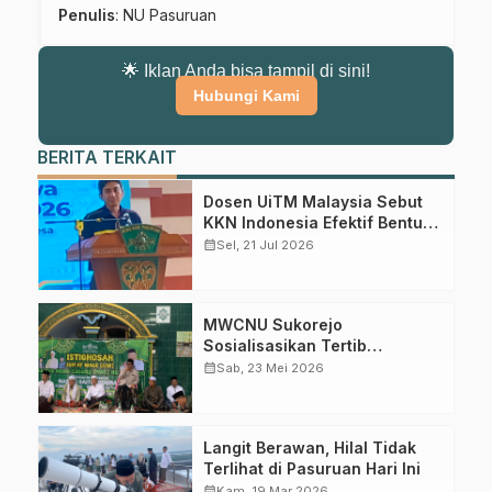
Penulis
: NU Pasuruan
🌟 Iklan Anda bisa tampil di sini!
Hubungi Kami
BERITA TERKAIT
Dosen UiTM Malaysia Sebut
KKN Indonesia Efektif Bentuk
Karakter Mahasiswa
calendar_month
Sel, 21 Jul 2026
Gabung Channel WhatsApp NU
Pasuruan
MWCNU Sukorejo
Dapatkan info kegiatan, kajian, dan berita terbaru langsung dari
Sosialisasikan Tertib
sumber resmi NU Pasuruan.
Administrasi dalam Istighotsah
calendar_month
Sab, 23 Mei 2026
Jum’at Wage
Join Sekarang
Langit Berawan, Hilal Tidak
Terlihat di Pasuruan Hari Ini
calendar_month
Kam, 19 Mar 2026