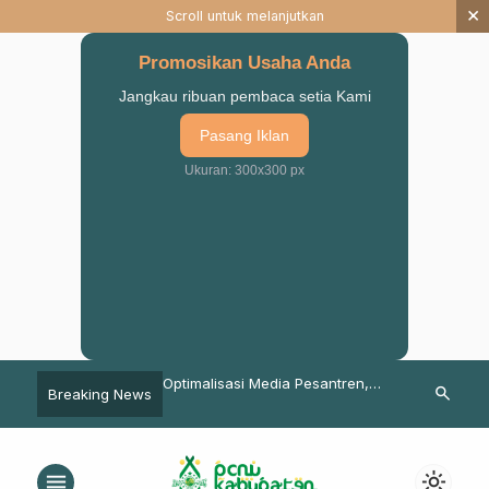
×
Scroll untuk melanjutkan
Promosikan Usaha Anda
Jangkau ribuan pembaca setia Kami
Pasang Iklan
Ukuran: 300x300 px
 NU Pasuruan Sukses
Optimalisasi Media Pesantren,
Tetap Disipli
search
Breaking News
ba Paduan Suara
IKMAL Putri Al-Yasini Gelar ToT
500 Peserta 
uaranya
Jurnalistik
Pasuruan Ra
menu
light_mode