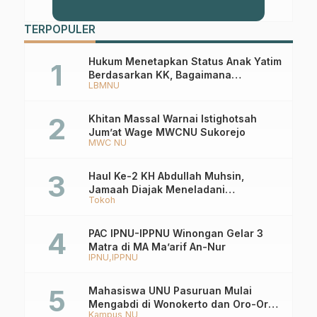
TERPOPULER
Hukum Menetapkan Status Anak Yatim
Berdasarkan KK, Bagaimana
LBMNU
Ketentuannya?
Khitan Massal Warnai Istighotsah
Jum’at Wage MWCNU Sukorejo
MWC NU
Haul Ke-2 KH Abdullah Muhsin,
Jamaah Diajak Meneladani
Tokoh
Keistiqamahan
PAC IPNU-IPPNU Winongan Gelar 3
Matra di MA Ma’arif An-Nur
IPNU
IPPNU
Mahasiswa UNU Pasuruan Mulai
Mengabdi di Wonokerto dan Oro-Oro
Kampus NU