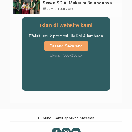
Siswa SD Al Maksum Balunganyar
Kuasai Penjumlahan Bersusun
calendar_month
Jum, 31 Jul 2026
Iklan di website kami
Efektif untuk promosi UMKM & lembaga
Pasang Sekarang
Ukuran: 300x250 px
Hubungi Kami
Laporkan Masalah