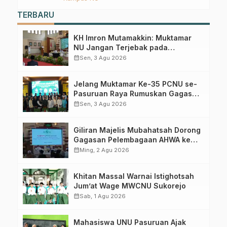
Ombo Wetan Berikut Programnya
TERBARU
KH Imron Mutamakkin: Muktamar
NU Jangan Terjebak pada
Perebutan Kursi Ketua Umum
calendar_month
Sen, 3 Agu 2026
Jelang Muktamar Ke-35 PCNU se-
Pasuruan Raya Rumuskan Gagasan
Transformasi Gerakan NU Menuju
calendar_month
Sen, 3 Agu 2026
Abad Kedua
Giliran Majelis Mubahatsah Dorong
Gagasan Pelembagaan AHWA ke
Forum Muktamar Mendatang
calendar_month
Ming, 2 Agu 2026
Khitan Massal Warnai Istighotsah
Jum’at Wage MWCNU Sukorejo
calendar_month
Sab, 1 Agu 2026
Mahasiswa UNU Pasuruan Ajak