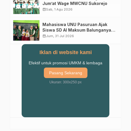
Jum’at Wage MWCNU Sukorejo
calendar_month
Sab, 1 Agu 2026
Mahasiswa UNU Pasuruan Ajak
Siswa SD Al Maksum Balunganyar
Kuasai Penjumlahan Bersusun
calendar_month
Jum, 31 Jul 2026
Iklan di website kami
Efektif untuk promosi UMKM & lembaga
Pasang Sekarang
Ukuran: 300x250 px