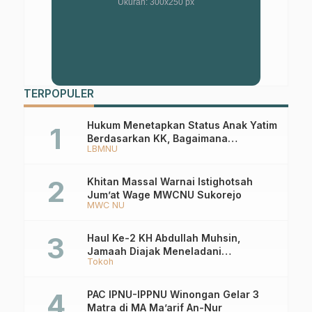
Ukuran: 300x250 px
TERPOPULER
Hukum Menetapkan Status Anak Yatim
Berdasarkan KK, Bagaimana
LBMNU
Ketentuannya?
Khitan Massal Warnai Istighotsah
Jum’at Wage MWCNU Sukorejo
MWC NU
Haul Ke-2 KH Abdullah Muhsin,
Jamaah Diajak Meneladani
Tokoh
Keistiqamahan
PAC IPNU-IPPNU Winongan Gelar 3
Matra di MA Ma’arif An-Nur