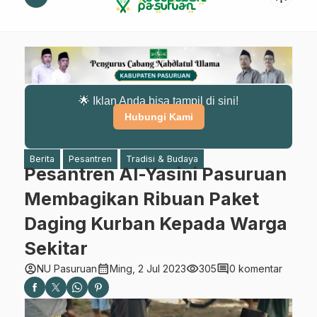
🌟 Iklan Anda bisa tampil di sini!
Hubungi Kami
Berita
Pesantren
Tradisi & Budaya
Pesantren Al-Yasini Pasuruan
Membagikan Ribuan Paket
Daging Kurban Kepada Warga
Sekitar
account_circle
calendar_month
visibility
comment
NU Pasuruan
Ming, 2 Jul 2023
305
0 komentar