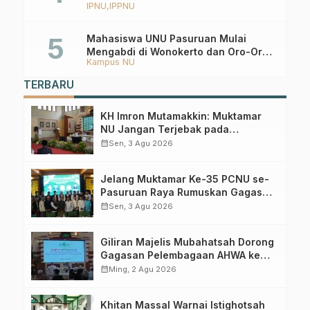
IPNU
IPPNU
Mahasiswa UNU Pasuruan Mulai
Mengabdi di Wonokerto dan Oro-Oro
Kampus NU
Ombo Wetan Berikut Programnya
TERBARU
KH Imron Mutamakkin: Muktamar
NU Jangan Terjebak pada
Perebutan Kursi Ketua Umum
calendar_month
Sen, 3 Agu 2026
Jelang Muktamar Ke-35 PCNU se-
Pasuruan Raya Rumuskan Gagasan
Transformasi Gerakan NU Menuju
calendar_month
Sen, 3 Agu 2026
Abad Kedua
Giliran Majelis Mubahatsah Dorong
Gagasan Pelembagaan AHWA ke
Forum Muktamar Mendatang
calendar_month
Ming, 2 Agu 2026
Khitan Massal Warnai Istighotsah