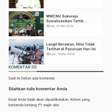
Pertama di Winong Barat
MWCNU Sukorejo
Sosialisasikan Tertib
Administrasi dalam Istighotsah
calendar_month
Sab, 23 Mei 2026
Jum’at Wage
Langit Berawan, Hilal Tidak
Terlihat di Pasuruan Hari Ini
calendar_month
Kam, 19 Mar 2026
KOMENTAR (0)
Saat ini belum ada komentar
Silahkan tulis komentar Anda
Email Anda tidak akan dipublikasikan. Kolom yang
bertanda bintang (*) wajib diisi