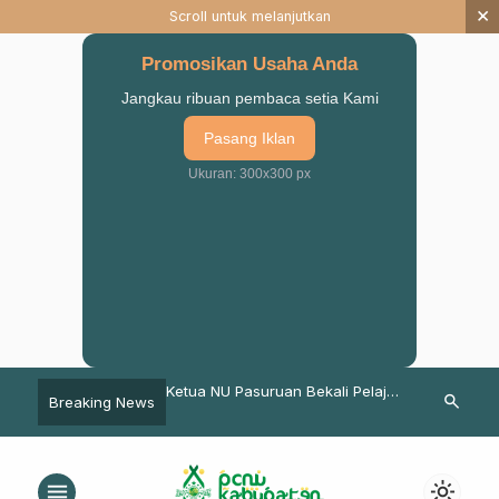
×
Scroll untuk melanjutkan
Promosikan Usaha Anda
Jangkau ribuan pembaca setia Kami
Pasang Iklan
Ukuran: 300x300 px
n Mutu Pendidikan, LP
Ketua NU Pasuruan Bekali Pelajar
Meneguhkan 
search
Breaking News
U Pasuruan Gelar
Aswaja
PCNU Kab. P
 dan Evaluasi
Makam Kiai N
menu
light_mode