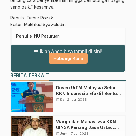
tentang cara penyembelihan hingga pemotongan daging
yang baik,” kesannya.
Penulis: Fathur Rozak
Editor: Makhfud Syawaludin
Penulis
: NU Pasuruan
🌟 Iklan Anda bisa tampil di sini!
Hubungi Kami
BERITA TERKAIT
Gabung Channel WhatsApp NU
Dosen UiTM Malaysia Sebut
Pasuruan
KKN Indonesia Efektif Bentuk
Karakter Mahasiswa
calendar_month
Sel, 21 Jul 2026
Dapatkan info kegiatan, kajian, dan berita terbaru langsung dari
sumber resmi NU Pasuruan.
Warga dan Mahasiswa KKN
Join Sekarang
UINSA Kenang Jasa Ustadz
Ahmad Syafi’i, Guru Ngaji
calendar_month
Jum, 17 Jul 2026